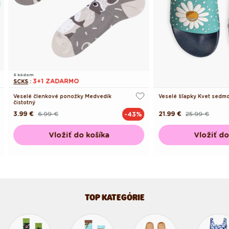
S kódom
3+1 ZADARMO
SCKS
:
Veselé členkové ponožky Medvedík
Veselé šľapky Kvet sedm
čistotný
3.99 €
6.99 €
21.99 €
25.99 €
-43%
Pôvodná
Akciová
Pôvodná
Akciová
cena
cena
cena
cena
Vložiť do košíka
Vložiť do
TOP KATEGÓRIE