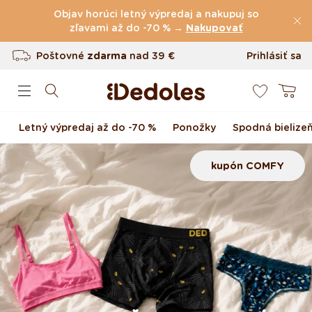
(60.231 Recenzie)
Preskočiť na obsah
Objav horúci letný výpredaj a nakupuj so
Poštovné
zľavami až do -70 % →
zdarma
nad
39 €
Nakupovať
Vrátenie tovaru až do 100 dní
Prihlásiť sa
0
Originálny dizajn navrhnutý u nás
Košík
Rýchle odoslanie do <48 hod
Letný výpredaj až do -70 %
Ponožky
Spodná bielize
kupón COMFY