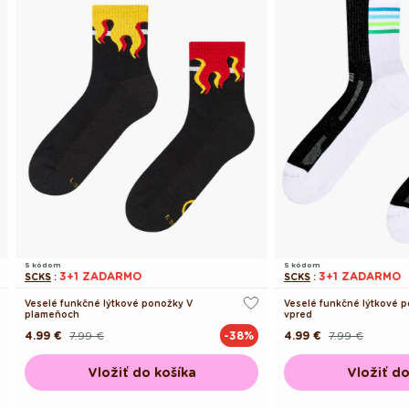
S kódom
S kódom
3+1 ZADARMO
3+1 ZADARMO
SCKS
:
SCKS
:
Veselé funkčné lýtkové ponožky V
Veselé funkčné lýtkové 
plameňoch
vpred
4.99 €
7.99 €
4.99 €
7.99 €
-38%
Pôvodná
Akciová
Pôvodná
Akciová
cena
cena
cena
cena
Vložiť do košíka
Vložiť do