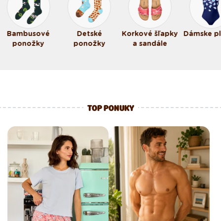
Bambusové
Detské
Korkové šľapky
Dámske p
ponožky
ponožky
a sandále
TOP PONUKY