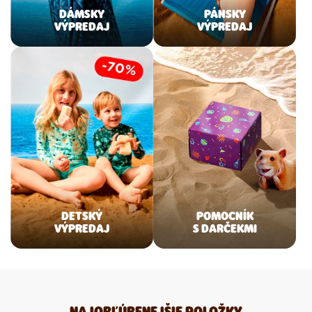
DÁMSKY
PÁNSKY
VÝPREDAJ
VÝPREDAJ
DETSKÝ
POMOCNÍK
VÝPREDAJ
S DARČEKMI
NAJOBĽÚBENEJŠIE POLOŽKY