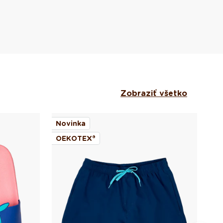
Zobraziť všetko
Novinka
No
OEKOTEX®
OE