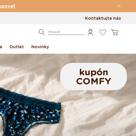
upovať
Kontaktujte nás
0
Košík
Hľadať
a
Outlet
Novinky
kupón
COMFY