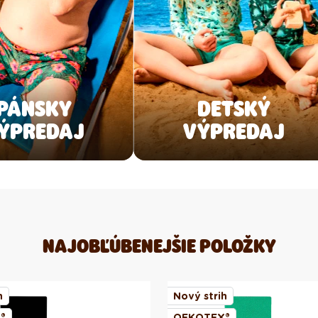
PÁNSKY
DETSKÝ
ÝPREDAJ
VÝPREDAJ
NAJOBĽÚBENEJŠIE POLOŽKY
h
Nový strih
®
OEKOTEX®