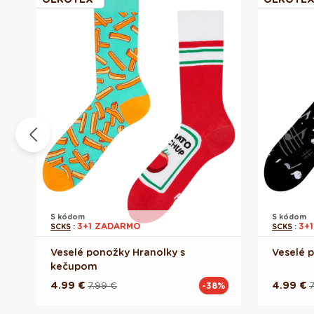
S kódom
S kódom
3+1 ZADARMO
3+
SCKS
:
SCKS
:
Veselé ponožky Hranolky s
Veselé 
kečupom
4.99 €
7.99 €
4.99 €
7
%
-38%
Pôvodná
Akciová
Pôvodn
Akciov
cena
cena
cena
cena