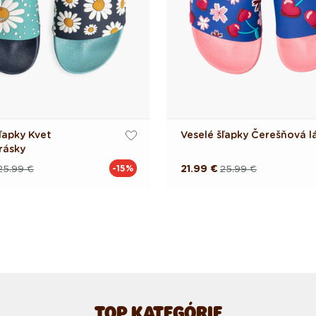
ľapky Kvet
Veselé šľapky Čerešňová l
rásky
25.99 €
21.99 €
25.99 €
-15%
á
á
Pôvodná
Akciová
cena
cena
TOP KATEGÓRIE