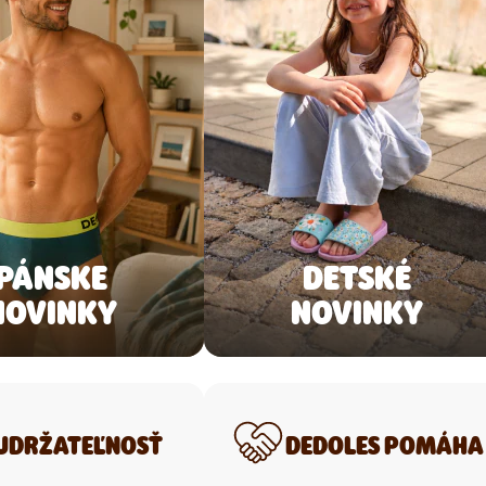
PÁNSKE
DETSKÉ
NOVINKY
NOVINKY
UDRŽATEĽNOSŤ
DEDOLES POMÁHA