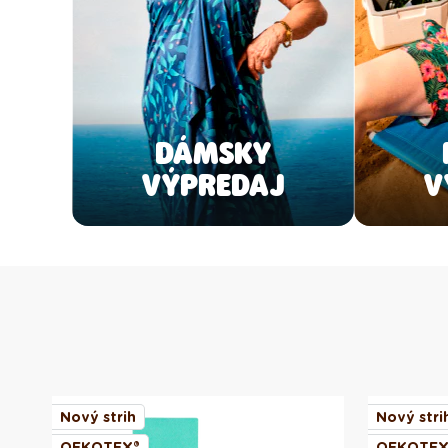
DÁMSKY
VÝPREDAJ
V
Nový strih
Nový stri
OEKOTEX®
OEKOTEX