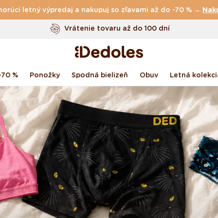
horúci letný výpredaj a nakupuj so zľavami až do -70 % →
Vrátenie tovaru až do 100 dní
Nak
Originálny dizajn navrhnutý u nás
Rýchle odoslanie do <48 hod
-70 %
Ponožky
Spodná bielizeň
Obuv
Letná kolekci