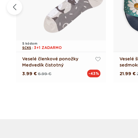
S kódom
3+1 ZADARMO
SCKS
:
Veselé členkové ponožky
Veselé š
Medvedík čistotný
sedmok
3.99 €
6.99 €
21.99 €
%
-43%
Pôvodná
Akciová
Pôvodn
Akciov
cena
cena
cena
cena