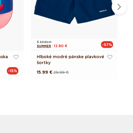
S kódom
S
-57%
12.80 €
SUMMER
:
S
áska
Hlboké modré pánske plavkové
V
šortky
-15%
15.99 €
29.99 €
1
Pôvodná
Akciová
cena
cena