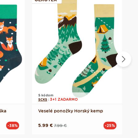
S kódom
S
3+1 ZADARMO
SCKS
:
S
ška
Veselé ponožky Horský kemp
l
5.99 €
7.99 €
-38%
-25%
Pôvodná
Akciová
cena
cena