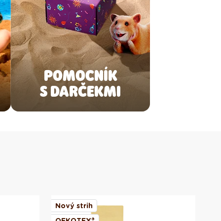
POMOCNÍK
S DARČEKMI
Nový strih
No
OEKOTEX®
OE