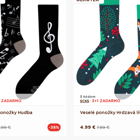
S kódom
1 ZADARMO
3+1 ZADARMO
SCKS
:
ponožky Hudba
Veselé ponožky Hrdzavá lí
.99 €
4.99 €
7.99 €
-38%
á
á
Pôvodná
Akciová
cena
cena