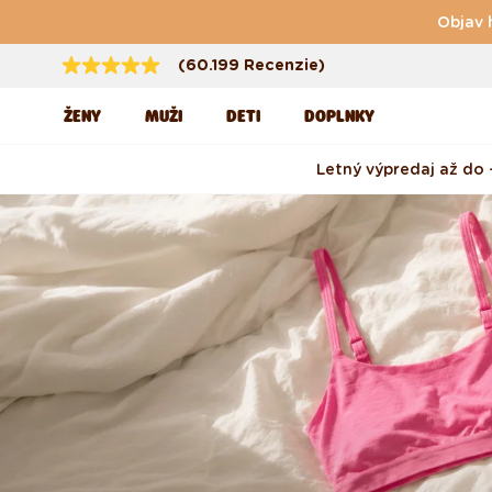
Preskočiť na obsah
Objav 
(60.199 Recenzie)
ŽENY
MUŽI
DETI
DOPLNKY
Letný výpredaj až do 