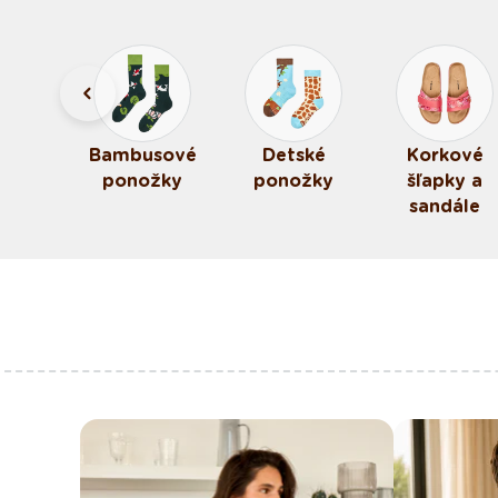
elé
Bambusové
Detské
Korkové
žky
ponožky
ponožky
šľapky a
sandále