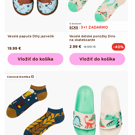
S kódom
3+1 ZADARMO
SCKS
:
Veselé papuče Dlhý jazvečík
Veselé detské ponožky Dino
na skateboarde
2.99 €
4.99 €
-40%
Pôvodná
Akciová
Pôvodná
19.99 €
cena
cena
cena
Vložiť do košíka
Vložiť do košíka
Cenová bomba 💥