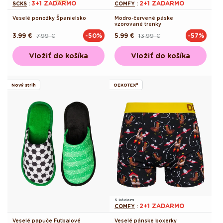
3+1 ZADARMO
2+1 ZADARMO
SCKS
:
COMFY
:
Veselé ponožky Španielsko
Modro-červené páske
vzorované trenky
3.99 €
7.99 €
5.99 €
13.99 €
-50%
-57%
Pôvodná
Akciová
Pôvodná
Akciová
cena
cena
cena
cena
Vložiť do košíka
Vložiť do košíka
Nový strih
OEKOTEX®
S kódom
2+1 ZADARMO
COMFY
:
Veselé papuče Futbalové
Veselé pánske boxerky