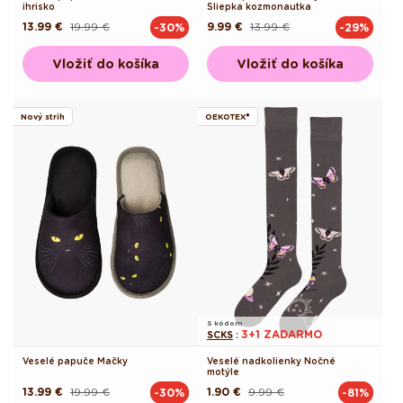
ihrisko
Sliepka kozmonautka
13.99 €
19.99 €
9.99 €
13.99 €
-30%
-29%
Pôvodná
Akciová
Pôvodná
Akciová
cena
cena
cena
cena
Vložiť do košíka
Vložiť do košíka
Nový strih
OEKOTEX®
S kódom
3+1 ZADARMO
SCKS
:
Veselé papuče Mačky
Veselé nadkolienky Nočné
motýle
13.99 €
19.99 €
1.90 €
9.99 €
-30%
-81%
Pôvodná
Akciová
Pôvodná
Akciová