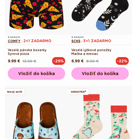
S kódom
S kódom
2+1 ZADARMO
3+1 ZADARMO
COMFY
:
SCKS
:
Veselé pánske boxerky
Veselé Lýtkové ponožky
Syrová pizza
Mačka a mesiac
9.99 €
13.99 €
6.99 €
8.99 €
-29%
-22%
Pôvodná
Akciová
Pôvodná
Akciová
cena
cena
cena
cena
Vložiť do košíka
Vložiť do košíka
Nový strih
OEKOTEX®