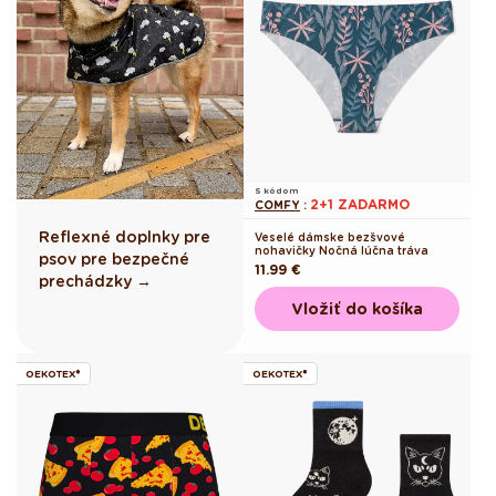
S kódom
2+1 ZADARMO
COMFY
:
Reflexné doplnky pre
Veselé dámske bezšvové
nohavičky Nočná lúčna tráva
psov pre bezpečné
Pôvodná
11.99 €
prechádzky →
cena
Vložiť do košíka
OEKOTEX®
OEKOTEX®