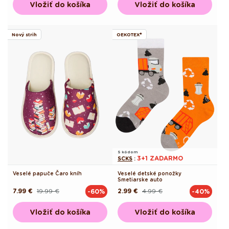
Vložiť do košíka
Vložiť do košíka
Nový strih
OEKOTEX®
S kódom
3+1 ZADARMO
SCKS
:
Veselé papuče Čaro kníh
Veselé detské ponožky
Smetiarske auto
7.99 €
19.99 €
2.99 €
4.99 €
-60%
-40%
Pôvodná
Akciová
Pôvodná
Akciová
cena
cena
cena
cena
Vložiť do košíka
Vložiť do košíka