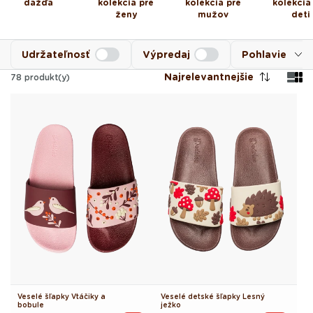
dažďa
kolekcia pre
kolekcia pre
kolekcia
ženy
mužov
deti
Udržateľnosť
Výpredaj
Pohlavie
Najrelevantnejšie
78
produkt(y)
Veselé šľapky Vtáčiky a
Veselé detské šľapky Lesný
bobule
ježko