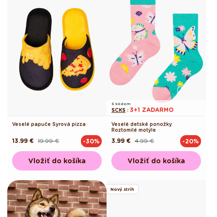
S kódom
3+1 ZADARMO
SCKS
:
Veselé papuče Syrová pizza
Veselé detské ponožky
Roztomilé motýle
13.99 €
19.99 €
3.99 €
4.99 €
-30%
-20%
Pôvodná
Akciová
Pôvodná
Akciová
cena
cena
cena
cena
Vložiť do košíka
Vložiť do košíka
Nový strih