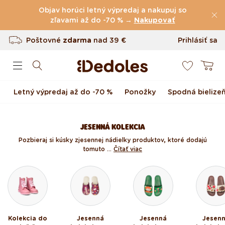
(60.231 Recenzie)
Preskočiť na obsah
Objav horúci letný výpredaj a nakupuj so
Poštovné
zľavami až do -70 % →
zdarma
nad
39 €
Nakupovať
Vrátenie tovaru až do 100 dní
Prihlásiť sa
0
Originálny dizajn navrhnutý u nás
Košík
Rýchle odoslanie do <48 hod
Letný výpredaj až do -70 %
Ponožky
Spodná bielize
JESENNÁ KOLEKCIA
Pozbieraj si kúsky z jesennej nádielky produktov, ktoré dodajú
tomuto ...
Čítať viac
Kolekcia do
Jesenná
Jesenná
Jesen