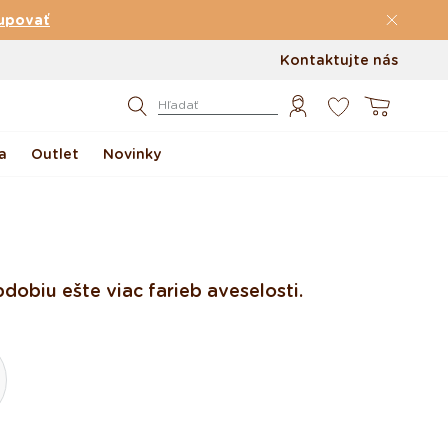
upovať
Kontaktujte nás
0
Košík
Hľadať
a
Outlet
Novinky
obiu ešte viac farieb a veselosti.