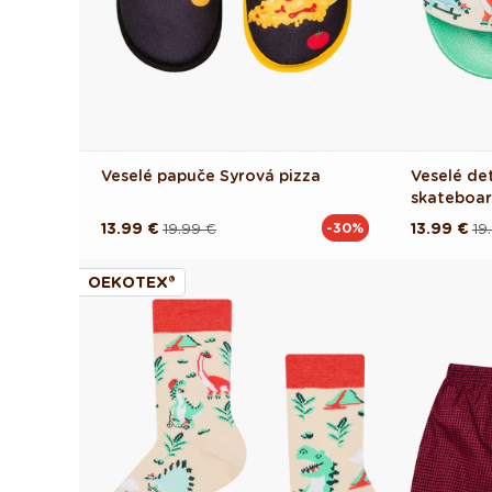
Veselé papuče Syrová pizza
Veselé de
skateboa
13.99 €
19.99 €
13.99 €
19
-30%
Pôvodná
Akciová
Pôvodná
Akciová
cena
cena
cena
cena
OEKOTEX®