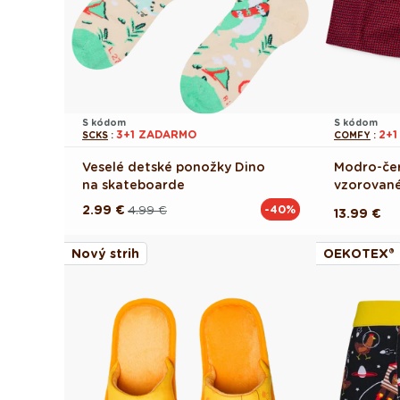
S kódom
S kódom
3+1 ZADARMO
2+
SCKS
:
COMFY
:
Veselé detské ponožky Dino
Modro-če
na skateboarde
vzorované
2.99 €
4.99 €
-40%
Pôvodná
Akciová
Pôvodná
13.99 €
cena
cena
cena
Nový strih
OEKOTEX®