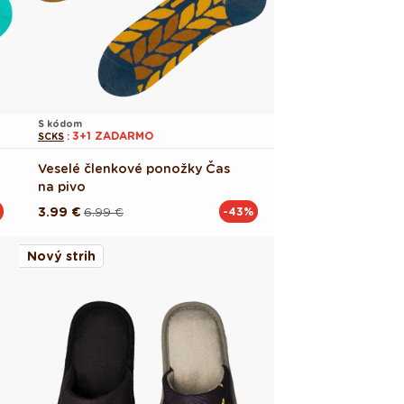
S kódom
3+1 ZADARMO
SCKS
:
Veselé členkové ponožky Čas
na pivo
3.99 €
6.99 €
-43%
Pôvodná
Akciová
cena
cena
Nový strih