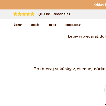
Preskočiť na obsah
Objav 
(60.199 Recenzie)
ŽENY
MUŽI
DETI
DOPLNKY
Letný výpredaj až do 
Pozbieraj si kúsky z jesennej nád