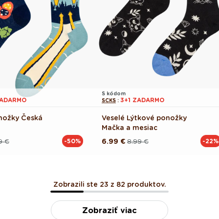
S kódom
ZADARMO
3+1 ZADARMO
SCKS
:
nožky Česká
Veselé Lýtkové ponožky
Mačka a mesiac
9 €
6.99 €
8.99 €
-50%
-22%
Pôvodná
Akciová
cena
cena
Zobrazili ste 23 z 82 produktov.
Zobraziť viac