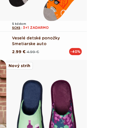
S kódom
3+1 ZADARMO
SCKS
:
Veselé detské ponožky
Smetiarske auto
2.99 €
4.99 €
-40%
Pôvodná
Akciová
cena
cena
Nový strih