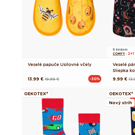
S kódom
2+
COMFY
:
Veselé papuče Usilovné včely
Veselé pá
Sliepka 
13.99 €
19.99 €
9.99 €
13.
-30%
Pôvodná
Akciová
Pôvodná
Akciová
cena
cena
cena
cena
OEKOTEX®
OEKOTEX®
Nový strih