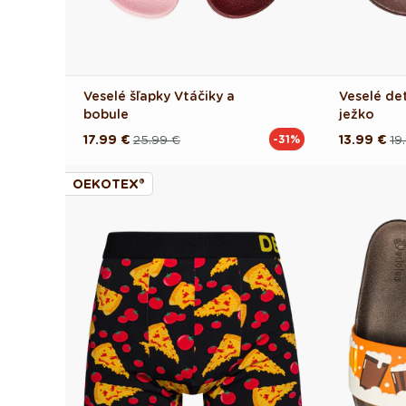
Veselé šľapky Vtáčiky a
Veselé de
bobule
ježko
17.99 €
25.99 €
13.99 €
19
-31%
Pôvodná
Akciová
Pôvodná
Akciová
cena
cena
cena
cena
OEKOTEX®