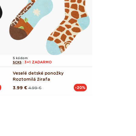
S kódom
3+1 ZADARMO
SCKS
:
Veselé detské ponožky
Roztomilá žirafa
3.99 €
4.99 €
-20%
Pôvodná
Akciová
cena
cena