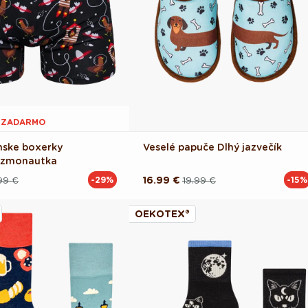
1 ZADARMO
nske boxerky
Veselé papuče Dlhý jazvečík
kozmonautka
99 €
16.99 €
19.99 €
-29%
-15%
Pôvodná
Akciová
cena
cena
OEKOTEX®