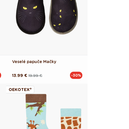
Veselé papuče Mačky
13.99 €
19.99 €
-30%
Pôvodná
Akciová
cena
cena
OEKOTEX®