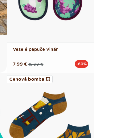
Veselé papuče Vinár
7.99 €
19.99 €
-60%
Pôvodná
Akciová
cena
cena
Cenová bomba 💥