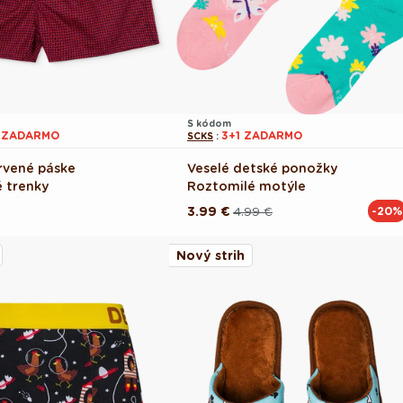
S kódom
1 ZADARMO
3+1 ZADARMO
SCKS
:
rvené páske
Veselé detské ponožky
 trenky
Roztomilé motýle
3.99 €
4.99 €
-20%
Pôvodná
Akciová
cena
cena
Nový strih