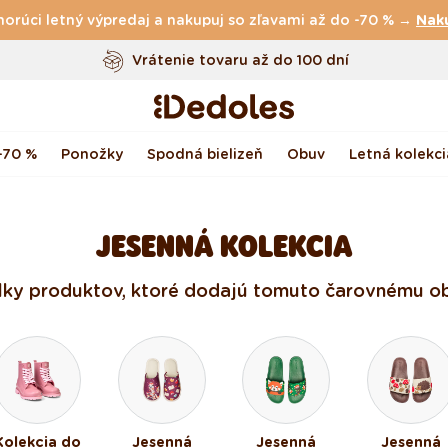
horúci letný výpredaj a nakupuj so zľavami až do -70 % →
Vrátenie tovaru až do 100 dní
Nak
Originálny dizajn navrhnutý u nás
Rýchle odoslanie do <48 hod
-70 %
Ponožky
Spodná bielizeň
Obuv
Letná kolekci
JESENNÁ KOLEKCIA
ielky produktov, ktoré dodajú tomuto čarovnému obd
Kolekcia do
Jesenná
Jesenná
Jesenná