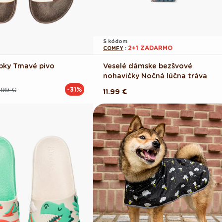
S kódom
2+1 ZADARMO
COMFY
:
apky Tmavé pivo
Veselé dámske bezšvové
nohavičky Nočná lúčna tráva
.99 €
-31%
Pôvodná
11.99 €
cena