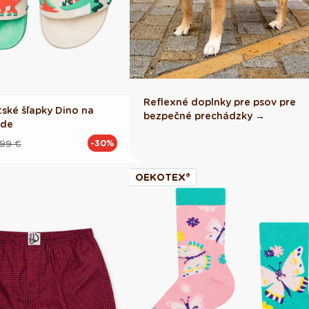
Reflexné doplnky pre psov pre
tské šľapky Dino na
bezpečné prechádzky →
rde
.99 €
-30%
OEKOTEX®