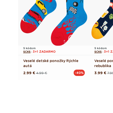
S kódom
S kódom
3+1 ZADARMO
3+1 
SCKS
:
SCKS
:
Veselé detské ponožky Rýchle
Veselé po
autá
rebublika
2.99 €
4.99 €
3.99 €
7.9
-40%
Pôvodná
Akciová
Pôvodná
Akciová
cena
cena
cena
cena