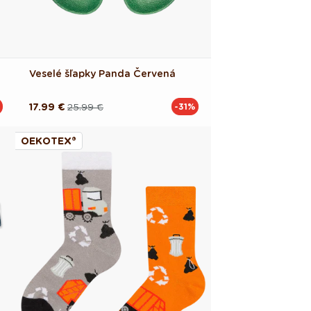
Veselé šľapky Panda Červená
17.99 €
25.99 €
-31%
Pôvodná
Akciová
cena
cena
OEKOTEX®