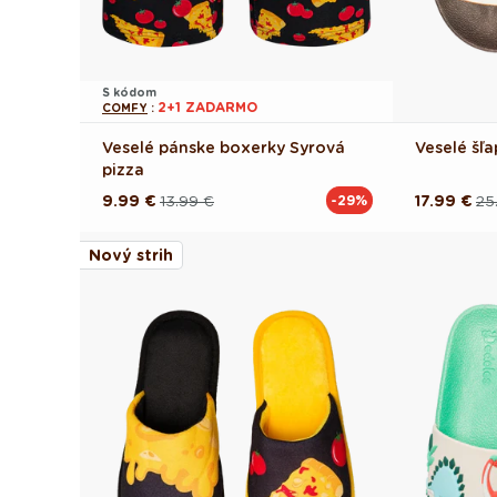
S kódom
2+1 ZADARMO
COMFY
:
Veselé pánske boxerky Syrová
Veselé šľ
pizza
9.99 €
13.99 €
17.99 €
25
-29%
Pôvodná
Akciová
Pôvodná
Akciová
cena
cena
cena
cena
Nový strih