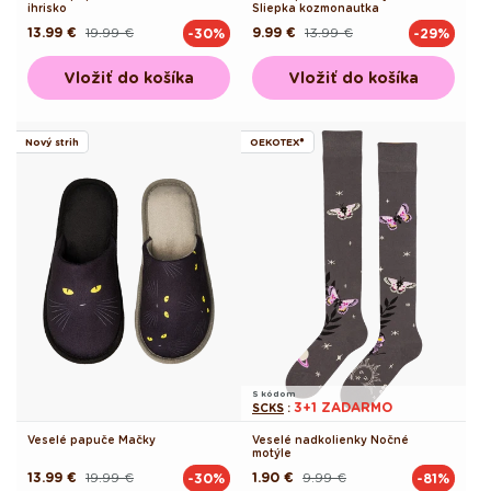
ihrisko
Sliepka kozmonautka
13.99 €
19.99 €
9.99 €
13.99 €
-30%
-29%
Pôvodná
Akciová
Pôvodná
Akciová
cena
cena
cena
cena
Vložiť do košíka
Vložiť do košíka
Nový strih
OEKOTEX®
S kódom
3+1 ZADARMO
SCKS
:
Veselé papuče Mačky
Veselé nadkolienky Nočné
motýle
13.99 €
19.99 €
1.90 €
9.99 €
-30%
-81%
Pôvodná
Akciová
Pôvodná
Akciová