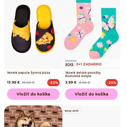
S kódom
3+1 ZADARMO
SCKS
:
Veselé papuče Syrová pizza
Veselé detské ponožky
Roztomilé motýle
13.99 €
19.99 €
3.99 €
4.99 €
-30%
-20%
Pôvodná
Akciová
Pôvodná
Akciová
cena
cena
cena
cena
Vložiť do košíka
Vložiť do košíka
Nový strih