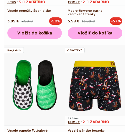
3+1 ZADARMO
2+1 ZADARMO
SCKS
:
COMFY
:
Veselé ponožky Španielsko
Modro-červené páske
vzorované trenky
3.99 €
7.99 €
5.99 €
13.99 €
-50%
-57%
Pôvodná
Akciová
Pôvodná
Akciová
cena
cena
cena
cena
Vložiť do košíka
Vložiť do košíka
Nový strih
OEKOTEX®
S kódom
2+1 ZADARMO
COMFY
:
Veselé papuče Futbalové
Veselé pánske boxerky