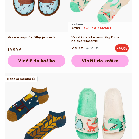
S kódom
3+1 ZADARMO
SCKS
:
Veselé papuče Dlhý jazvečík
Veselé detské ponožky Dino
na skateboarde
2.99 €
4.99 €
-40%
Pôvodná
Akciová
Pôvodná
19.99 €
cena
cena
cena
Vložiť do košíka
Vložiť do košíka
Cenová bomba 💥