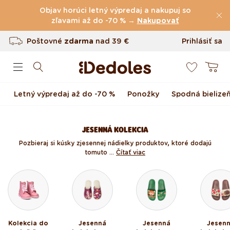
(60.231 Recenzie)
Preskočiť na obsah
Objav horúci letný výpredaj a nakupuj so
Poštovné
zľavami až do -70 % →
zdarma
nad
39 €
Nakupovať
Vrátenie tovaru až do 100 dní
Prihlásiť sa
0
Originálny dizajn navrhnutý u nás
Košík
Rýchle odoslanie do <48 hod
Letný výpredaj až do -70 %
Ponožky
Spodná bielize
JESENNÁ KOLEKCIA
Pozbieraj si kúsky z jesennej nádielky produktov, ktoré dodajú
tomuto ...
Čítať viac
Kolekcia do
Jesenná
Jesenná
Jesen