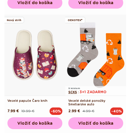
Vložiť do košíka
Vložiť do košíka
Nový strih
OEKOTEX®
S kódom
3+1 ZADARMO
SCKS
:
Veselé papuče Čaro kníh
Veselé detské ponožky
Smetiarske auto
7.99 €
19.99 €
2.99 €
4.99 €
-60%
-40%
Pôvodná
Akciová
Pôvodná
Akciová
cena
cena
cena
cena
Vložiť do košíka
Vložiť do košíka