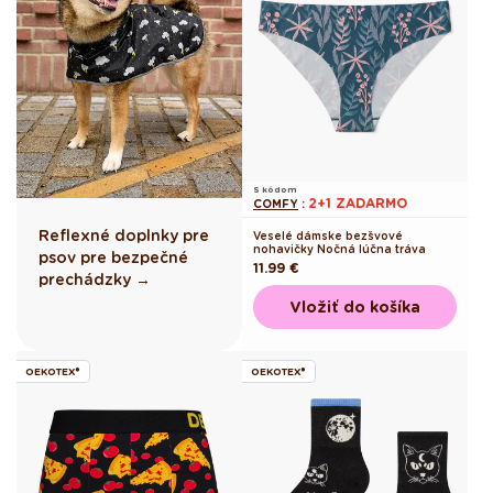
S kódom
2+1 ZADARMO
COMFY
:
Reflexné doplnky pre
Veselé dámske bezšvové
nohavičky Nočná lúčna tráva
psov pre bezpečné
Pôvodná
11.99 €
prechádzky →
cena
Vložiť do košíka
OEKOTEX®
OEKOTEX®