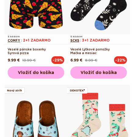
S kódom
S kódom
2+1 ZADARMO
3+1 ZADARMO
COMFY
:
SCKS
:
Veselé pánske boxerky
Veselé Lýtkové ponožky
Syrová pizza
Mačka a mesiac
9.99 €
13.99 €
6.99 €
8.99 €
-29%
-22%
Pôvodná
Akciová
Pôvodná
Akciová
cena
cena
cena
cena
Vložiť do košíka
Vložiť do košíka
Nový strih
OEKOTEX®