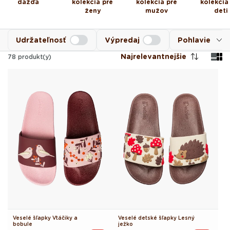
dažďa
kolekcia pre
kolekcia pre
kolekcia
ženy
mužov
deti
Udržateľnosť
Výpredaj
Pohlavie
Najrelevantnejšie
78
produkt(y)
Veselé šľapky Vtáčiky a
Veselé detské šľapky Lesný
bobule
ježko