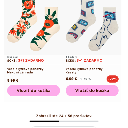
S kódom
S kódom
3+1 ZADARMO
3+1 ZADARMO
SCKS
:
SCKS
:
Veselé lýtkové ponožky
Veselé Lýtkové ponožky
Maková záhrada
Kazety
6.99 €
8.99 €
-22%
Pôvodná
Akciová
Pôvodná
8.99 €
cena
cena
cena
Vložiť do košíka
Vložiť do košíka
Zobrazili ste 24 z 56 produktov.