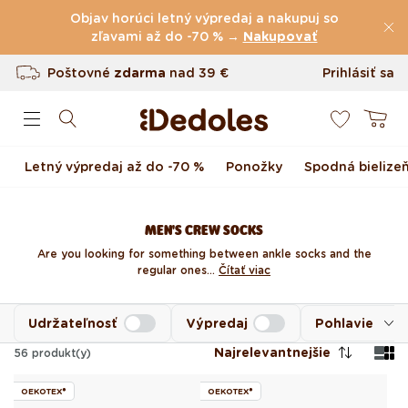
(60.227 Recenzie)
Preskočiť na obsah
Objav horúci letný výpredaj a nakupuj so
Poštovné
zľavami až do -70 % →
zdarma
nad
39 €
Nakupovať
Vrátenie tovaru až do 100 dní
Prihlásiť sa
0
Originálny dizajn navrhnutý u nás
Košík
Rýchle odoslanie do <48 hod
Letný výpredaj až do -70 %
Ponožky
Spodná bielize
MEN'S CREW SOCKS
Are you looking for something between ankle socks and the
regular ones...
Čítať viac
Udržateľnosť
Výpredaj
Pohlavie
Najrelevantnejšie
56
produkt(y)
OEKOTEX®
OEKOTEX®