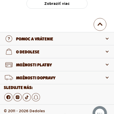
Zobraziť viac
POMOC A VRÁTENIE
Kontaktujte nás
O DEDOLESE
Najčastejšie otázky
O nás
MOŽNOSTI PLATBY
Vrátenie a reklamácia
O produktoch
MOŽNOSTI DOPRAVY
Odstúpenie od zmluvy
Veľkoobchod
SLEDUJTE NÁS:
Kariéra v Dedoles
© 2011 - 2026 Dedoles