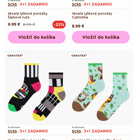
S kódom
S kódom
3+1 ZADARMO
3+1 ZADARMO
SCKS
:
SCKS
:
Veselé lýtkové ponožky
Veselé Lýtkové ponožky
Šípkové ruže
Cyklistika
6.99 €
8.99 €
-22%
Pôvodná
Akciová
Pôvodná
8.99 €
cena
cena
cena
Vložiť do košíka
Vložiť do košíka
OEKOTEX®
OEKOTEX®
S kódom
S kódom
3+1 ZADARMO
3+1 ZADARMO
SCKS
:
SCKS
: