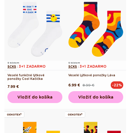
S kódom
S kódom
3+1 ZADARMO
3+1 ZADARMO
SCKS
:
SCKS
:
Veselé funkčné lýtkové
Veselé Lýtkové ponožky Láva
ponožky Cool Kačička
6.99 €
8.99 €
-22%
Pôvodná
Akciová
Pôvodná
7.99 €
cena
cena
cena
Vložiť do košíka
Vložiť do košíka
OEKOTEX®
OEKOTEX®