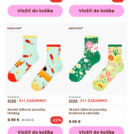
cena
cena
cena
cena
Vložiť do košíka
Vložiť do košíka
OEKOTEX®
OEKOTEX®
S kódom
S kódom
3+1 ZADARMO
3+1 ZADARMO
SCKS
:
SCKS
:
Veselé lýtkové ponožky
Veselé lýtkové ponožky
Hotdog
Kvetinová záhrada
6.99 €
8.99 €
-22%
Pôvodná
Akciová
Pôvodná
8.99 €
cena
cena
cena
Vložiť do košíka
Vložiť do košíka