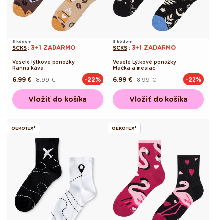
S kódom
S kódom
3+1 ZADARMO
3+1 ZADARMO
SCKS
:
SCKS
:
Veselé lýtkové ponožky
Veselé Lýtkové ponožky
Ranná káva
Mačka a mesiac
6.99 €
8.99 €
6.99 €
8.99 €
-22%
-22%
Pôvodná
Akciová
Pôvodná
Akciová
cena
cena
cena
cena
Vložiť do košíka
Vložiť do košíka
OEKOTEX®
OEKOTEX®