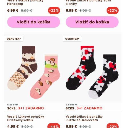
Veselé lýtkové ponožky
Veselé Lýtkové ponožky Sova
Monoskop
a knihy
6.99 €
8.99 €
6.99 €
8.99 €
-22%
-22%
Pôvodná
Akciová
Pôvodná
Akciová
cena
cena
cena
cena
Vložiť do košíka
Vložiť do košíka
OEKOTEX®
OEKOTEX®
S kódom
S kódom
3+1 ZADARMO
3+1 ZADARMO
SCKS
:
SCKS
:
Veselé Lýtkové ponožky
Veselé Lýtkové ponožky
Orieškový keksík
Puzzle so srdiečkami
4.99 €
8.99 €
6.99 €
8.99 €
-44%
-22%
Pôvodná
Akciová
Pôvodná
Akciová