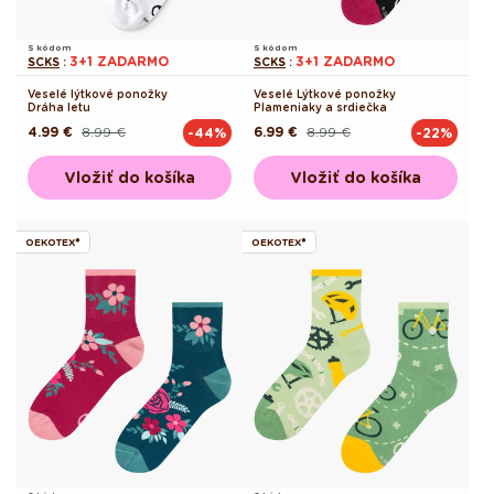
S kódom
S kódom
3+1 ZADARMO
3+1 ZADARMO
SCKS
:
SCKS
:
Veselé lýtkové ponožky
Veselé Lýtkové ponožky
Dráha letu
Plameniaky a srdiečka
4.99 €
8.99 €
6.99 €
8.99 €
-44%
-22%
Pôvodná
Akciová
Pôvodná
Akciová
cena
cena
cena
cena
Vložiť do košíka
Vložiť do košíka
OEKOTEX®
OEKOTEX®