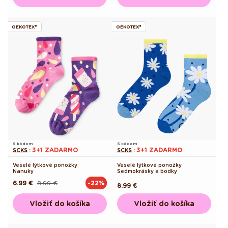
OEKOTEX®
OEKOTEX®
S kódom
S kódom
3+1 ZADARMO
3+1 ZADARMO
SCKS
:
SCKS
:
Veselé lýtkové ponožky
Veselé lýtkové ponožky
Nanuky
Sedmokrásky a bodky
6.99 €
8.99 €
-22%
Pôvodná
Akciová
Pôvodná
8.99 €
cena
cena
cena
Vložiť do košíka
Vložiť do košíka