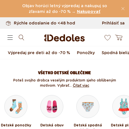
Vrátenie tovaru až do 100 dní
Preskočiť na obsah
Objav horúci letný výpredaj a nakupuj so
Originálny dizajn navrhnutý u nás
zľavami až do -70 % →
Nakupovať
Rýchle odoslanie do <48 hod
Prihlásiť sa
0
Košík
Výpredaj pre deti až do -70 %
Ponožky
Spodná bieli
VŠETKO DETSKÉ OBLEČENIE
Poteš svojho drobca veselým produktom s jeho obľúbeným
motívom. Vybrať...
Čítať viac
Detské ponožky
Detská obuv
Detská spodná
Detské pl