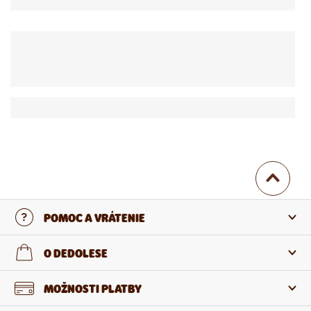
POMOC A VRÁTENIE
Kontaktujte nás
O DEDOLESE
Najčastejšie otázky
O nás
MOŽNOSTI PLATBY
Vrátenie a reklamácia