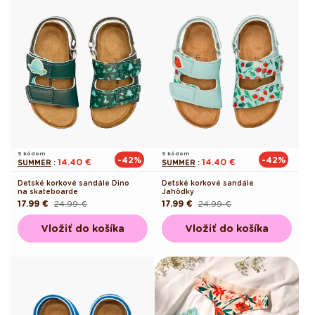
S kódom
S kódom
-42%
-42%
14.40 €
14.40 €
SUMMER
:
SUMMER
:
Detské korkové sandále Dino
Detské korkové sandále
na skateboarde
Jahôdky
17.99 €
24.99 €
17.99 €
24.99 €
Pôvodná
Akciová
Pôvodná
Akciová
cena
cena
cena
cena
Vložiť do košíka
Vložiť do košíka