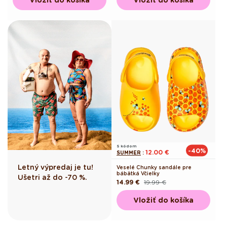
S kódom
-40%
12.00 €
SUMMER
:
Letný výpredaj je tu!
Veselé Chunky sandále pre
bábätká Včielky
Ušetri až do -70 %.
14.99 €
19.99 €
Pôvodná
Akciová
cena
cena
Vložiť do košíka