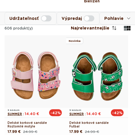
bielizeň
Udržateľnosť
Výpredaj
Pohlavie
Najrelevantnejšie
606
produkt(y)
Novinka
S kódom
S kódom
-42%
-42%
14.40 €
14.40 €
SUMMER
:
SUMMER
:
Detské korkové sandále
Detské korkové sandále
Roztomilé motýle
Futbal
17.99 €
24.99 €
17.99 €
24.99 €
Pôvodná
Akciová
Pôvodná
Akciová