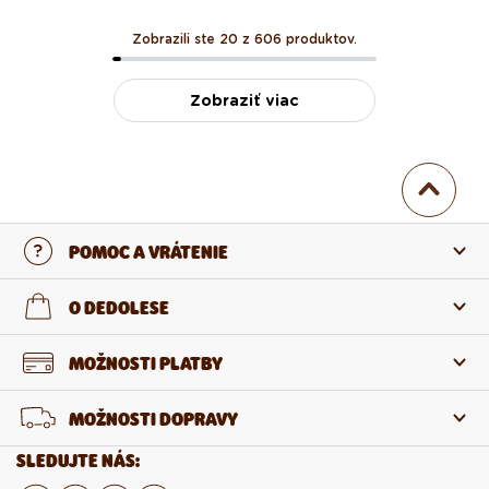
Zobrazili ste 20 z 606 produktov.
Zobraziť viac
POMOC A VRÁTENIE
Kontaktujte nás
O DEDOLESE
Najčastejšie otázky
O nás
MOŽNOSTI PLATBY
Vrátenie a reklamácia
O produktoch
MOŽNOSTI DOPRAVY
Odstúpenie od zmluvy
Veľkoobchod
SLEDUJTE NÁS: