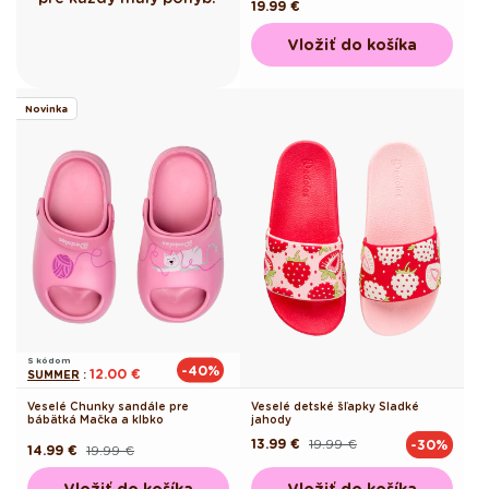
Pôvodná
19.99 €
cena
Vložiť do košíka
Novinka
S kódom
-40%
12.00 €
SUMMER
:
Veselé Chunky sandále pre
Veselé detské šľapky Sladké
bábätká Mačka a klbko
jahody
13.99 €
19.99 €
-30%
Pôvodná
Akciová
14.99 €
19.99 €
Pôvodná
Akciová
cena
cena
cena
cena
Vložiť do košíka
Vložiť do košíka