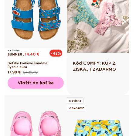
S kódom
-42%
14.40 €
SUMMER
:
Kód COMFY: KÚP 2,
Detské korkové sandále
Rýchle autá
ZÍSKAJ 1 ZADARMO
17.99 €
24.99 €
Pôvodná
Akciová
cena
cena
Vložiť do košíka
Novinka
OEKOTEX®