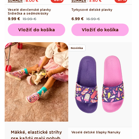
8.00 €
5.60 €
SUMMER
:
SUMMER
:
Veselé dievčenské plavky
Tyrkysové detské plavky
Srdiečka a sedmokrásky
9.99 €
19.99 €
6.99 €
16.99 €
Pôvodná
Akciová
Pôvodná
Akciová
cena
cena
cena
cena
Vložiť do košíka
Vložiť do košíka
Novinka
Mäkké, elastické strihy
Veselé detské šľapky Nanuky
pre každý malý pohyb.