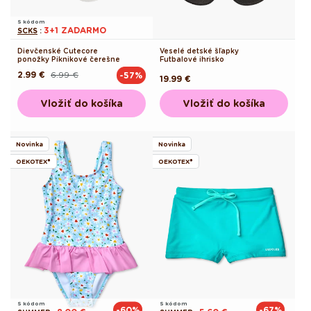
S kódom
3+1 ZADARMO
SCKS
:
Dievčenské Cutecore
Veselé detské šľapky
ponožky Piknikové čerešne
Futbalové ihrisko
2.99 €
6.99 €
-57%
Pôvodná
Akciová
Pôvodná
19.99 €
cena
cena
cena
Vložiť do košíka
Vložiť do košíka
Novinka
Novinka
OEKOTEX®
OEKOTEX®
S kódom
S kódom
-60%
-67%