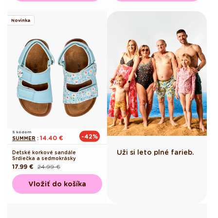
Novinka
S kódom
-42%
14.40 €
SUMMER
:
Uži si leto plné farieb.
Detské korkové sandále
Srdiečka a sedmokrásky
17.99 €
24.99 €
Pôvodná
Akciová
cena
cena
Vložiť do košíka