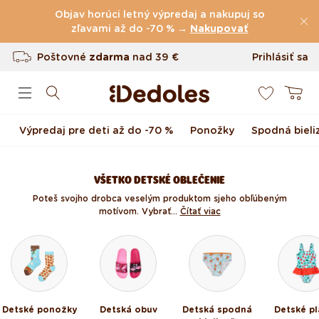
(60.227 Recenzie)
Preskočiť na obsah
Objav horúci letný výpredaj a nakupuj so
Poštovné
zľavami až do -70 % →
zdarma
nad
39 €
Nakupovať
Vrátenie tovaru až do 100 dní
Prihlásiť sa
0
Originálny dizajn navrhnutý u nás
Košík
Rýchle odoslanie do <48 hod
Výpredaj pre deti až do -70 %
Ponožky
Spodná bieli
VŠETKO DETSKÉ OBLEČENIE
Poteš svojho drobca veselým produktom s jeho obľúbeným
motívom. Vybrať...
Čítať viac
Detské ponožky
Detská obuv
Detská spodná
Detské pl