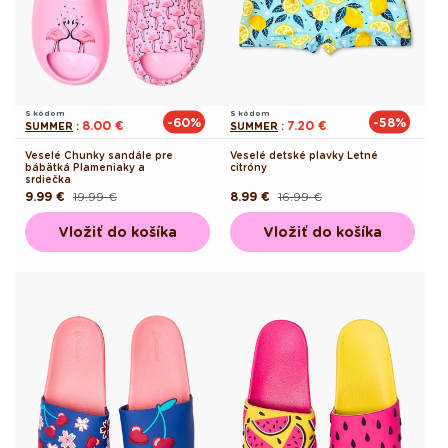
S kódom
S kódom
-60%
-58%
8.00 €
7.20 €
SUMMER
:
SUMMER
:
Veselé Chunky sandále pre
Veselé detské plavky Letné
bábätká Plameniaky a
citróny
srdiečka
9.99 €
19.99 €
8.99 €
16.99 €
Pôvodná
Akciová
Pôvodná
Akciová
cena
cena
cena
cena
Vložiť do košíka
Vložiť do košíka