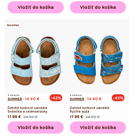
cena
cena
cena
cena
Vložiť do košíka
Vložiť do košíka
Novinka
S kódom
S kódom
-42%
-42%
14.40 €
14.40 €
SUMMER
:
SUMMER
:
Detské korkové sandále
Detské korkové sandále
Srdiečka a sedmokrásky
Rýchle autá
17.99 €
24.99 €
17.99 €
24.99 €
Pôvodná
Akciová
Pôvodná
Akciová
cena
cena
cena
cena
Vložiť do košíka
Vložiť do košíka