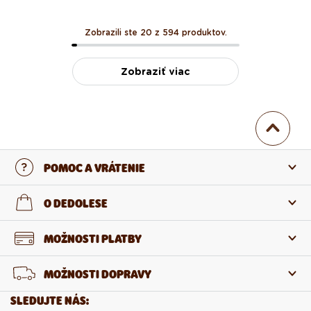
Zobrazili ste 20 z 594 produktov.
Zobraziť viac
POMOC A VRÁTENIE
Kontaktujte nás
O DEDOLESE
Najčastejšie otázky
O nás
MOŽNOSTI PLATBY
Vrátenie a reklamácia
O produktoch
MOŽNOSTI DOPRAVY
Odstúpenie od zmluvy
Veľkoobchod
SLEDUJTE NÁS: