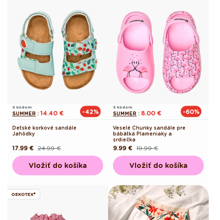
S kódom
S kódom
-42%
-60%
14.40 €
8.00 €
SUMMER
:
SUMMER
:
Detské korkové sandále
Veselé Chunky sandále pre
Jahôdky
bábätká Plameniaky a
srdiečka
17.99 €
24.99 €
9.99 €
19.99 €
Pôvodná
Akciová
Pôvodná
Akciová
cena
cena
cena
cena
Vložiť do košíka
Vložiť do košíka
OEKOTEX®