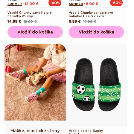
-40%
-60%
12.00 €
8.00 €
SUMMER
:
SUMMER
:
Veselé Chunky sandále pre
Veselé Chunky sandále pre
bábätká Včielky
bábätká Hasiči v akcii
14.99 €
19.99 €
9.99 €
19.99 €
Pôvodná
Akciová
Pôvodná
Akciová
cena
cena
cena
cena
Vložiť do košíka
Vložiť do košíka
Mäkké, elastické strihy
Veselé detské šľapky