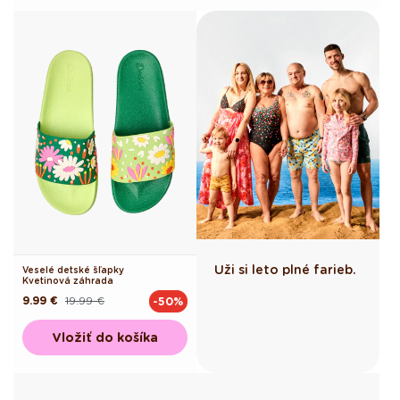
Uži si leto plné farieb.
Veselé detské šľapky
Kvetinová záhrada
9.99 €
19.99 €
-50%
Pôvodná
Akciová
cena
cena
Vložiť do košíka