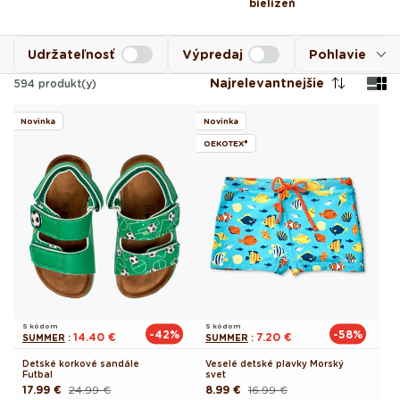
bielizeň
Udržateľnosť
Výpredaj
Pohlavie
Najrelevantnejšie
594
produkt(y)
Novinka
Novinka
OEKOTEX®
S kódom
S kódom
-42%
-58%
14.40 €
7.20 €
SUMMER
:
SUMMER
:
Detské korkové sandále
Veselé detské plavky Morský
Futbal
svet
17.99 €
24.99 €
8.99 €
16.99 €
Pôvodná
Akciová
Pôvodná
Akciová