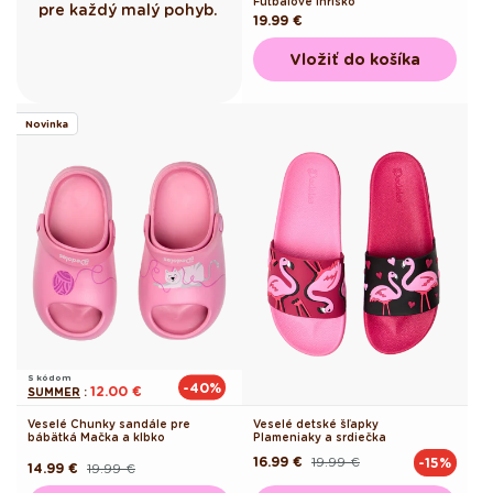
Futbalové ihrisko
pre každý malý pohyb.
Pôvodná
19.99 €
cena
Vložiť do košíka
Novinka
S kódom
-40%
12.00 €
SUMMER
:
Veselé Chunky sandále pre
Veselé detské šľapky
bábätká Mačka a klbko
Plameniaky a srdiečka
16.99 €
19.99 €
-15%
Pôvodná
Akciová
14.99 €
19.99 €
Pôvodná
Akciová
cena
cena
cena
cena