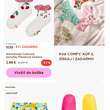
S kódom
3+1 ZADARMO
SCKS
:
Kód COMFY: KÚP 2,
Dievčenské Cutecore
ponožky Piknikové čerešne
ZÍSKAJ 1 ZADARMO
2.99 €
6.99 €
-57%
Pôvodná
Akciová
cena
cena
Vložiť do košíka
Novinka
OEKOTEX®