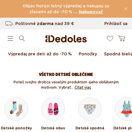
(60.231 Recenzie)
Preskočiť na obsah
Objav horúci letný výpredaj a nakupuj so
Poštovné
zľavami až do -70 % →
zdarma
nad
39 €
Nakupovať
Vrátenie tovaru až do 100 dní
Prihlásiť sa
0
Originálny dizajn navrhnutý u nás
Košík
Rýchle odoslanie do <48 hod
Výpredaj pre deti až do -70 %
Ponožky
Spodná bieli
VŠETKO DETSKÉ OBLEČENIE
Poteš svojho drobca veselým produktom s jeho obľúbeným
motívom. Vybrať...
Čítať viac
Detské ponožky
Detská obuv
Detská spodná
Detské pl