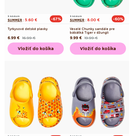
S kódom
S kódom
-67%
-60%
5.60 €
8.00 €
SUMMER
:
SUMMER
:
Tyrkysové detské plavky
Veselé Chunky sandále pre
bábätká Tiger v džungli
6.99 €
16.99 €
9.99 €
19.99 €
Pôvodná
Akciová
Pôvodná
Akciová
cena
cena
cena
cena
Vložiť do košíka
Vložiť do košíka
S kódom
S kódom