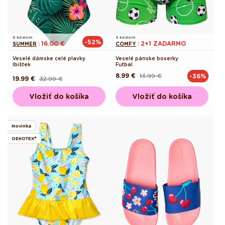
S kódom
S kódom
-52%
16.00 €
2+1 ZADARMO
SUMMER
:
COMFY
:
Veselé dámske celé plavky
Veselé pánske boxerky
Ibištek
Futbal
8.99 €
13.99 €
-36%
Pôvodná
Akciová
19.99 €
32.99 €
Pôvodná
Akciová
cena
cena
cena
cena
Vložiť do košíka
Vložiť do košíka
Novinka
OEKOTEX®