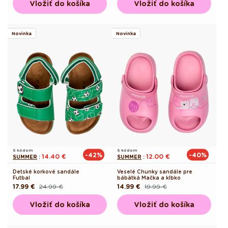
Vložiť do košíka
Vložiť do košíka
Novinka
Novinka
S kódom
S kódom
-42%
-40%
14.40 €
12.00 €
SUMMER
:
SUMMER
:
Detské korkové sandále
Veselé Chunky sandále pre
Futbal
bábätká Mačka a klbko
17.99 €
24.99 €
14.99 €
19.99 €
Pôvodná
Akciová
Pôvodná
Akciová
cena
cena
cena
cena
Vložiť do košíka
Vložiť do košíka