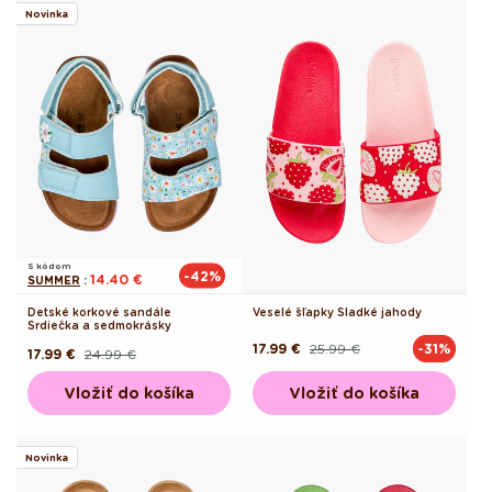
Novinka
S kódom
-42%
14.40 €
SUMMER
:
Detské korkové sandále
Veselé šľapky Sladké jahody
Srdiečka a sedmokrásky
17.99 €
25.99 €
-31%
Pôvodná
Akciová
17.99 €
24.99 €
Pôvodná
Akciová
cena
cena
cena
cena
Vložiť do košíka
Vložiť do košíka
Novinka