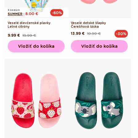
S kódom
-60%
8.00 €
SUMMER
:
Veselé dievčenské plavky
Veselé detské šľapky
Letné citróny
Čerešňová láska
13.99 €
19.99 €
-30%
Pôvodná
Akciová
9.99 €
19.99 €
Pôvodná
Akciová
cena
cena
cena
cena
Vložiť do košíka
Vložiť do košíka