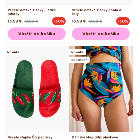
Veselé detské šľapky Sladké
Veselé detské šľapky Koala a
jahody
listy
13.99 €
19.99 €
13.99 €
19.99 €
-30%
-30%
Pôvodná
Akciová
Pôvodná
Akciová
cena
cena
cena
cena
Vložiť do košíka
Vložiť do košíka
Novinka
Novinka
OEKOTEX®
Veselé šľapky Čili papričky
Dámske MagicMix plavkové