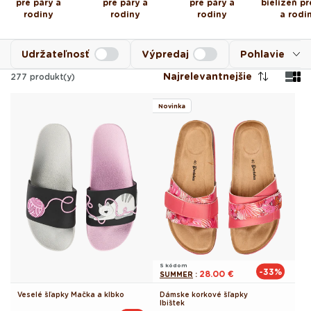
pre páry a
pre páry a
pre páry a
bielizeň pr
rodiny
rodiny
rodiny
a rodi
Udržateľnosť
Výpredaj
Pohlavie
Najrelevantnejšie
277
produkt(y)
Novinka
S kódom
-33%
28.00 €
SUMMER
:
Veselé šľapky Mačka a klbko
Dámske korkové šľapky
Ibištek