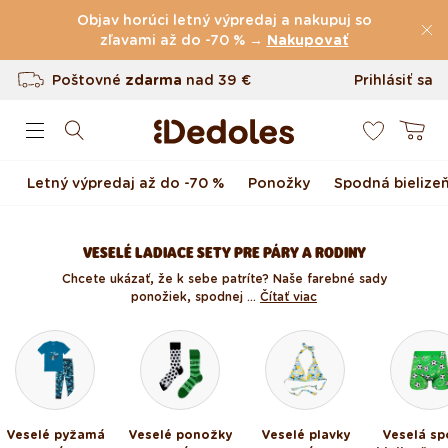
(60.199 Recenzie)
Preskočiť na obsah
Objav horúci letný výpredaj a nakupuj so
Poštovné
zľavami až do -70 % →
zdarma
nad
39 €
Nakupovať
Vrátenie tovaru až do 100 dní
Prihlásiť sa
0
Originálny dizajn navrhnutý u nás
Košík
Rýchle odoslanie do <48 hod
Letný výpredaj až do -70 %
Ponožky
Spodná bielize
VESELÉ LADIACE SETY PRE PÁRY A RODINY
Chcete ukázať, že k sebe patríte? Naše farebné sady
ponožiek, spodnej ...
Čítať viac
Veselé pyžamá
Veselé ponožky
Veselé plavky
Veselá s