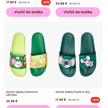
17.99 €
25.99 €
-31%
Pôvodná
Akciová
34.99 €
41.99 €
Pôvodná
Akciová
cena
cena
cena
cena
Vložiť do košíka
Vložiť do košíka
Veselé šľapky Kvetinová
Veselé šľapky Koala a listy
záhrada
17.99 €
25.99 €
-31%
Pôvodná
Akciová
Pôvodná
25.99 €
cena
cena
cena