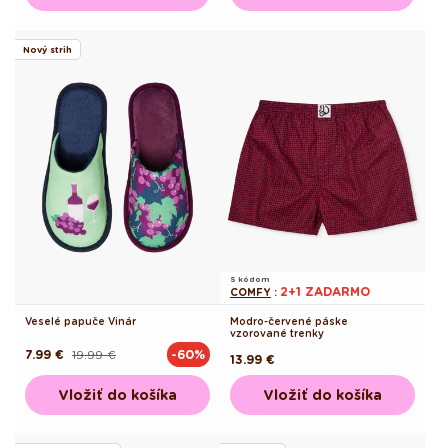
Nový strih
S kódom
2+1 ZADARMO
COMFY
:
Veselé papuče Vinár
Modro-červené páske
vzorované trenky
7.99 €
19.99 €
-60%
Pôvodná
Akciová
Pôvodná
13.99 €
cena
cena
cena
Vložiť do košíka
Vložiť do košíka