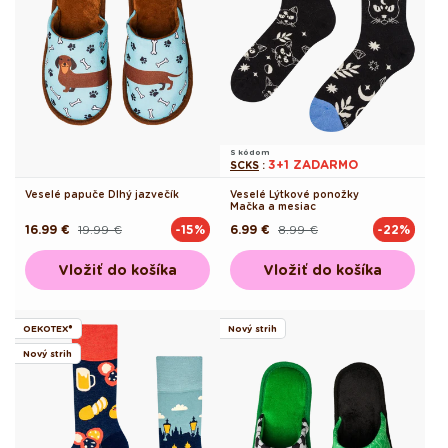
S kódom
3+1 ZADARMO
SCKS
:
Veselé papuče Dlhý jazvečík
Veselé Lýtkové ponožky
Mačka a mesiac
16.99 €
19.99 €
6.99 €
8.99 €
-15%
-22%
Pôvodná
Akciová
Pôvodná
Akciová
cena
cena
cena
cena
Vložiť do košíka
Vložiť do košíka
OEKOTEX®
Nový strih
Nový strih