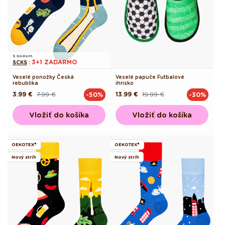
S kódom
3+1 ZADARMO
SCKS
:
Veselé ponožky Česká
Veselé papuče Futbalové
rebublika
ihrisko
3.99 €
7.99 €
13.99 €
19.99 €
-50%
-30%
Pôvodná
Akciová
Pôvodná
Akciová
cena
cena
cena
cena
Vložiť do košíka
Vložiť do košíka
OEKOTEX®
OEKOTEX®
Nový strih
Nový strih