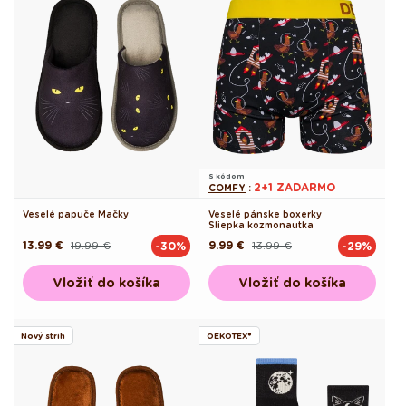
S kódom
2+1 ZADARMO
COMFY
:
Veselé papuče Mačky
Veselé pánske boxerky
Sliepka kozmonautka
13.99 €
19.99 €
9.99 €
13.99 €
-30%
-29%
Pôvodná
Akciová
Pôvodná
Akciová
cena
cena
cena
cena
Vložiť do košíka
Vložiť do košíka
Nový strih
OEKOTEX®