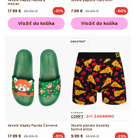
Veselé šľapky Mačka a
Veselé papuče Čaro kníh
mesiac
17.99 €
25.99 €
7.99 €
19.99 €
-31%
-60%
Pôvodná
Akciová
Pôvodná
Akciová
cena
cena
cena
cena
Vložiť do košíka
Vložiť do košíka
OEKOTEX®
S kódom
2+1 ZADARMO
COMFY
:
Veselé šľapky Panda Červená
Veselé pánske boxerky
Syrová pizza
17.99 €
25.99 €
9.99 €
13.99 €
-31%
-29%
Pôvodná
Akciová
Pôvodná
Akciová