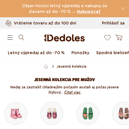
(60.227 Recenzie)
Preskočiť na obsah
Objav horúci letný výpredaj a nakupuj so
Poštovné
zľavami až do -70 % →
zdarma
nad
39 €
Nakupovať
Vrátenie tovaru až do 100 dní
Prihlásiť sa
0
Originálny dizajn navrhnutý u nás
Košík
Rýchle odoslanie do <48 hod
Letný výpredaj až do -70 %
Ponožky
Spodná bielize
Jesenná kolekcia
JESENNÁ KOLEKCIA PRE MUŽOV
Nedaj sa zastrašiť chladnejším počasím a ostaň aj počas jesene
štýlový...
Čítať viac