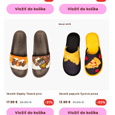
cena
cena
cena
cena
Vložiť do košíka
Vložiť do košíka
Nový strih
Veselé šľapky Tmavé pivo
Veselé papuče Syrová pizza
17.99 €
25.99 €
13.99 €
19.99 €
-31%
-30%
Pôvodná
Akciová
Pôvodná
Akciová
cena
cena
cena
cena
Vložiť do košíka
Vložiť do košíka