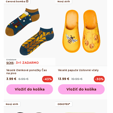
Cenová bomba 💥
Nový strih
S kódom
3+1 ZADARMO
SCKS
:
Veselé členkové ponožky Čas
Veselé papuče Usilovné včely
na pivo
3.99 €
6.99 €
13.99 €
19.99 €
-43%
-30%
Pôvodná
Akciová
Pôvodná
Akciová
cena
cena
cena
cena
Vložiť do košíka
Vložiť do košíka
Nový strih
OEKOTEX®