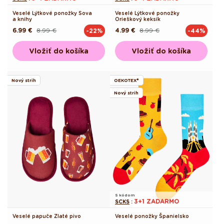
Veselé Lýtkové ponožky Sova
Veselé Lýtkové ponožky
a knihy
Orieškový keksík
6.99 €
8.99 €
4.99 €
8.99 €
-22%
-44%
Pôvodná
Akciová
Pôvodná
Akciová
cena
cena
cena
cena
Vložiť do košíka
Vložiť do košíka
Nový strih
OEKOTEX®
Nový strih
S kódom
3+1 ZADARMO
SCKS
:
Veselé papuče Zlaté pivo
Veselé ponožky Španielsko