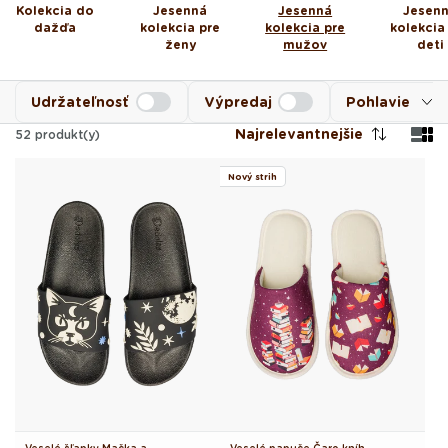
Kolekcia do
Jesenná
Jesenná
Jesen
dažďa
kolekcia pre
kolekcia pre
kolekcia
ženy
mužov
deti
Udržateľnosť
Výpredaj
Pohlavie
Najrelevantnejšie
52
produkt(y)
Nový strih