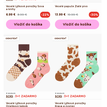
Veselé Lýtkové ponožky Sova
Veselé papuče Zlaté pivo
a knihy
6.99 €
8.99 €
13.99 €
19.99 €
-22%
-30%
Pôvodná
Akciová
Pôvodná
Akciová
cena
cena
cena
cena
Vložiť do košíka
Vložiť do košíka
OEKOTEX®
OEKOTEX®
S kódom
S kódom
3+1 ZADARMO
3+1 ZADARMO
SCKS
:
SCKS
:
Veselé Lýtkové ponožky
Veselé Lýtkové ponožky
Orieškový keksík
Krava a zvonec