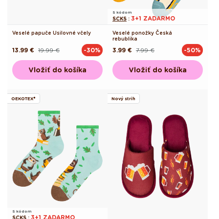
S kódom
3+1 ZADARMO
SCKS
:
Veselé papuče Usilovné včely
Veselé ponožky Česká
rebublika
13.99 €
19.99 €
3.99 €
7.99 €
-30%
-50%
Pôvodná
Akciová
Pôvodná
Akciová
cena
cena
cena
cena
Vložiť do košíka
Vložiť do košíka
OEKOTEX®
Nový strih
S kódom
3+1 ZADARMO
SCKS
: