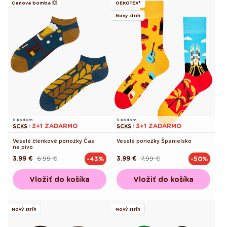
Cenová bomba 💥
OEKOTEX®
Nový strih
S kódom
S kódom
3+1 ZADARMO
3+1 ZADARMO
SCKS
:
SCKS
:
Veselé členkové ponožky Čas
Veselé ponožky Španielsko
na pivo
3.99 €
6.99 €
3.99 €
7.99 €
-43%
-50%
Pôvodná
Akciová
Pôvodná
Akciová
cena
cena
cena
cena
Vložiť do košíka
Vložiť do košíka
Nový strih
Nový strih