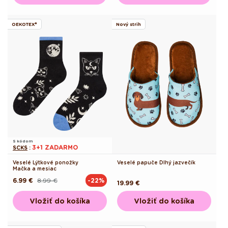
OEKOTEX®
Nový strih
S kódom
3+1 ZADARMO
SCKS
:
Veselé Lýtkové ponožky
Veselé papuče Dlhý jazvečík
Mačka a mesiac
6.99 €
8.99 €
-22%
Pôvodná
Akciová
Pôvodná
19.99 €
cena
cena
cena
Vložiť do košíka
Vložiť do košíka