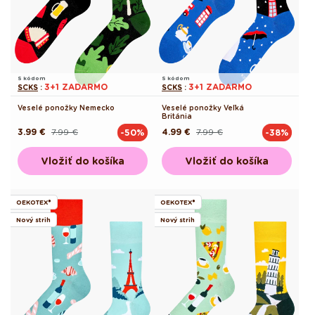
S kódom
S kódom
3+1 ZADARMO
3+1 ZADARMO
SCKS
:
SCKS
:
Veselé ponožky Nemecko
Veselé ponožky Veľká
Británia
3.99 €
7.99 €
4.99 €
7.99 €
-50%
-38%
Pôvodná
Akciová
Pôvodná
Akciová
cena
cena
cena
cena
Vložiť do košíka
Vložiť do košíka
OEKOTEX®
OEKOTEX®
Nový strih
Nový strih