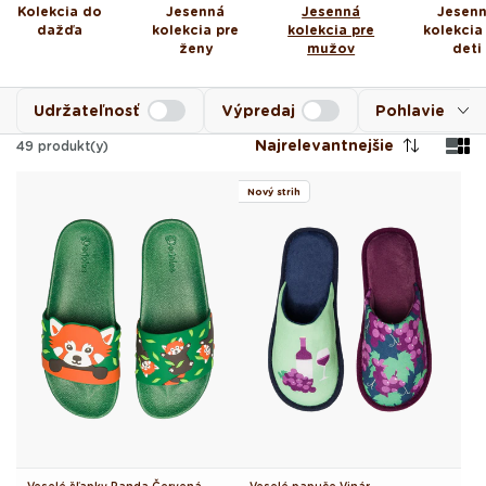
Kolekcia do
Jesenná
Jesenná
Jesen
dažďa
kolekcia pre
kolekcia pre
kolekcia
ženy
mužov
deti
Udržateľnosť
Výpredaj
Pohlavie
Najrelevantnejšie
49
produkt(y)
Nový strih