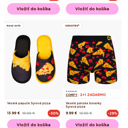
cena
cena
cena
cena
Vložiť do košíka
Vložiť do košíka
Nový strih
OEKOTEX®
S kódom
2+1 ZADARMO
COMFY
:
Veselé papuče Syrová pizza
Veselé pánske boxerky
Syrová pizza
13.99 €
19.99 €
9.99 €
13.99 €
-30%
-29%
Pôvodná
Akciová
Pôvodná
Akciová
cena
cena
cena
cena
Vložiť do košíka
Vložiť do košíka