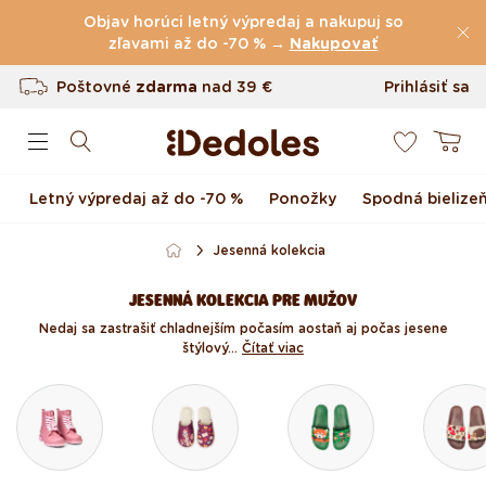
(60.231 Recenzie)
Preskočiť na obsah
Objav horúci letný výpredaj a nakupuj so
Poštovné
zľavami až do -70 % →
zdarma
nad
39 €
Nakupovať
Vrátenie tovaru až do 100 dní
Prihlásiť sa
0
Originálny dizajn navrhnutý u nás
Košík
Rýchle odoslanie do <48 hod
Letný výpredaj až do -70 %
Ponožky
Spodná bielize
Jesenná kolekcia
JESENNÁ KOLEKCIA PRE MUŽOV
Nedaj sa zastrašiť chladnejším počasím a ostaň aj počas jesene
štýlový...
Čítať viac