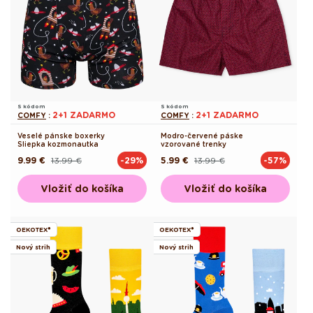
S kódom
S kódom
2+1 ZADARMO
2+1 ZADARMO
COMFY
:
COMFY
:
Veselé pánske boxerky
Modro-červené páske
Sliepka kozmonautka
vzorované trenky
9.99 €
13.99 €
5.99 €
13.99 €
-29%
-57%
Pôvodná
Akciová
Pôvodná
Akciová
cena
cena
cena
cena
Vložiť do košíka
Vložiť do košíka
OEKOTEX®
OEKOTEX®
Nový strih
Nový strih