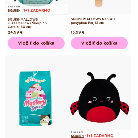
S kódom
1+1 ZADARMO
SQUISH
:
SQUISHMALLOWS Nanuk s
SQUISHMALLOWS
posýpkou Em, 13 cm
Fuzzamallows Škorpión
Carpio, 30 cm
Pôvodná
24.99 €
Pôvodná
13.99 €
cena
cena
Vložiť do košíka
Vložiť do košíka
S kódom
1+1 ZADARMO
SQUISH
: