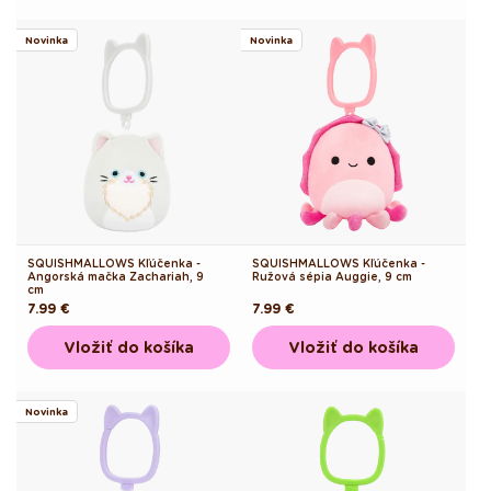
Novinka
Novinka
SQUISHMALLOWS Kľúčenka -
SQUISHMALLOWS Kľúčenka -
Angorská mačka Zachariah, 9
Ružová sépia Auggie, 9 cm
cm
Pôvodná
7.99 €
Pôvodná
7.99 €
cena
cena
Vložiť do košíka
Vložiť do košíka
Novinka