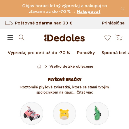
(60.227 Recenzie)
Preskočiť na obsah
Objav horúci letný výpredaj a nakupuj so
Poštovné
zľavami až do -70 % →
zdarma
nad
39 €
Nakupovať
Vrátenie tovaru až do 100 dní
Prihlásiť sa
0
Originálny dizajn navrhnutý u nás
Košík
Rýchle odoslanie do <48 hod
Výpredaj pre deti až do -70 %
Ponožky
Spodná bieli
Všetko detské oblečenie
PLYŠOVÉ HRAČKY
Roztomilé plyšové zvieratká, ktoré sa stanú tvojim
spoločníkom na gauč...
Čítať viac