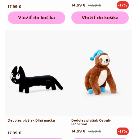
14.99 €
17.99 €
-17%
Pôvodná
Akciová
Pôvodná
17.99 €
cena
cena
cena
Vložiť do košíka
Vložiť do košíka
Dedoles plyšiak Dlhá mačka
Dedoles plyšiak Ospalý
leňochod
14.99 €
17.99 €
-17%
Pôvodná
Akciová
Pôvodná
17.99 €
cena
cena
cena