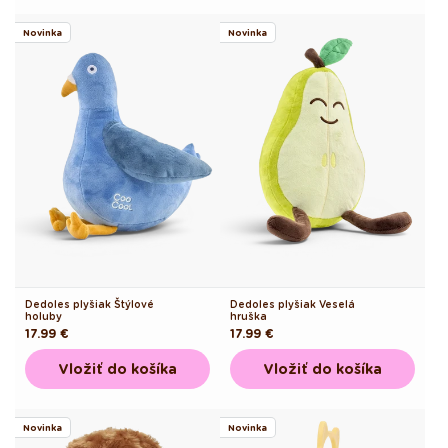
Novinka
Novinka
Dedoles plyšiak Štýlové
Dedoles plyšiak Veselá
holuby
hruška
Pôvodná
17.99 €
Pôvodná
17.99 €
cena
cena
Vložiť do košíka
Vložiť do košíka
Novinka
Novinka