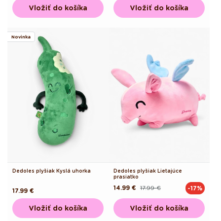
Vložiť do košíka
Vložiť do košíka
Novinka
Dedoles plyšiak Kyslá uhorka
Dedoles plyšiak Lietajúce
prasiatko
14.99 €
17.99 €
-17%
Pôvodná
Akciová
Pôvodná
17.99 €
cena
cena
cena
Vložiť do košíka
Vložiť do košíka