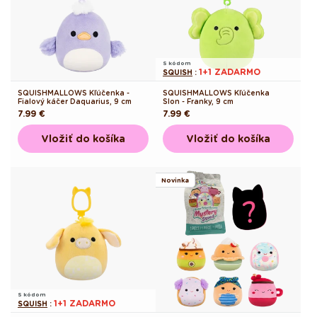
S kódom
1+1 ZADARMO
SQUISH
:
SQUISHMALLOWS Kľúčenka -
SQUISHMALLOWS Kľúčenka
Fialový káčer Daquarius, 9 cm
Slon - Franky, 9 cm
Pôvodná
7.99 €
Pôvodná
7.99 €
cena
cena
Vložiť do košíka
Vložiť do košíka
Novinka
S kódom
1+1 ZADARMO
SQUISH
: