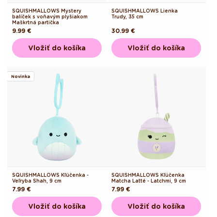
SQUISHMALLOWS Lienka
SQUISHMALLOWS Mystery
Trudy, 35 cm
balíček s voňavým plyšiakom
Maškrtná partička
Pôvodná
9.99 €
Pôvodná
30.99 €
cena
cena
Vložiť do košíka
Vložiť do košíka
Novinka
SQUISHMALLOWS Kľúčenka -
SQUISHMALLOWS Kľúčenka
Veľryba Shah, 9 cm
Matcha Latté - Latchmi, 9 cm
Pôvodná
7.99 €
Pôvodná
7.99 €
cena
cena
Vložiť do košíka
Vložiť do košíka