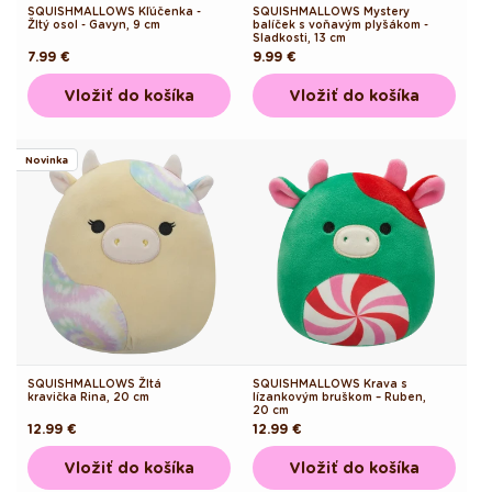
SQUISHMALLOWS Kľúčenka -
SQUISHMALLOWS Mystery
Žltý osol - Gavyn, 9 cm
balíček s voňavým plyšákom -
Sladkosti, 13 cm
Pôvodná
7.99 €
Pôvodná
9.99 €
cena
cena
Vložiť do košíka
Vložiť do košíka
Novinka
SQUISHMALLOWS Žltá
SQUISHMALLOWS Krava s
kravička Rina, 20 cm
lízankovým bruškom – Ruben,
20 cm
Pôvodná
12.99 €
Pôvodná
12.99 €
cena
cena
Vložiť do košíka
Vložiť do košíka