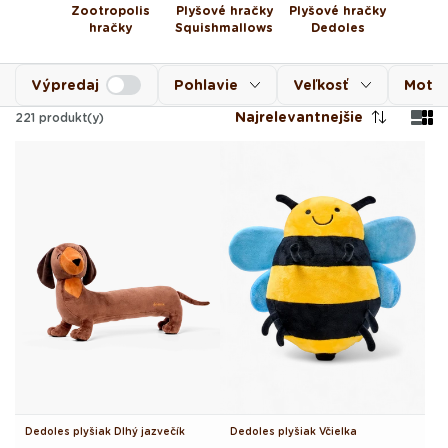
Zootropolis
Plyšové hračky
Plyšové hračky
hračky
Squishmallows
Dedoles
Výpredaj
Pohlavie
Veľkosť
Motív
Najrelevantnejšie
221
produkt(y)
Dedoles plyšiak Dlhý jazvečík
Dedoles plyšiak Včielka