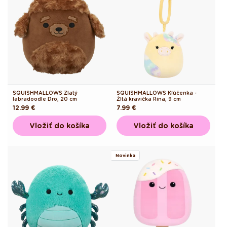
SQUISHMALLOWS Zlatý
SQUISHMALLOWS Kľúčenka -
labradoodle Dro, 20 cm
Žltá kravička Rina, 9 cm
Pôvodná
12.99 €
Pôvodná
7.99 €
cena
cena
Vložiť do košíka
Vložiť do košíka
Novinka