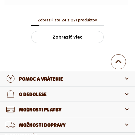
Zobrazili ste 24 z 221 produktov.
Zobraziť viac
POMOC A VRÁTENIE
Kontaktujte nás
O DEDOLESE
Najčastejšie otázky
O nás
MOŽNOSTI PLATBY
Vrátenie a reklamácia
O produktoch
MOŽNOSTI DOPRAVY
Odstúpenie od zmluvy
Veľkoobchod