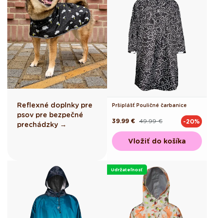
Reflexné doplnky pre
Pršiplášť Pouličné čarbanice
psov pre bezpečné
39.99 €
49.99 €
-20%
Pôvodná
Akciová
prechádzky →
cena
cena
Vložiť do košíka
Udržateľnosť