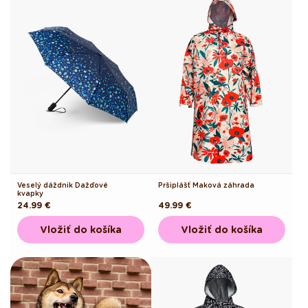
Veselý dáždnik Dažďové
Pršiplášť Maková záhrada
kvapky
Pôvodná
24.99 €
Pôvodná
49.99 €
cena
cena
Vložiť do košíka
Vložiť do košíka