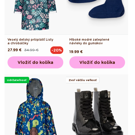
Veselý detský pršiplášť Listy
Hlboké modré zateplené
a chrobáčiky
návleky do gumákov
27.99 €
34.99 €
-20%
Pôvodná
Akciová
Pôvodná
19.99 €
cena
cena
cena
Vložiť do košíka
Vložiť do košíka
Udržateľnosť
Zvoľ väčšiu veľkosť