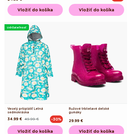
cena
cena
cena
Vložiť do košíka
Vložiť do košíka
Udržateľnosť
Veselý pršiplášť Letná
Ružové trblietavé detské
sedmokráska
gumáky
34.99 €
49.99 €
-30%
Pôvodná
Akciová
Pôvodná
29.99 €
cena
cena
cena
Vložiť do košíka
Vložiť do košíka