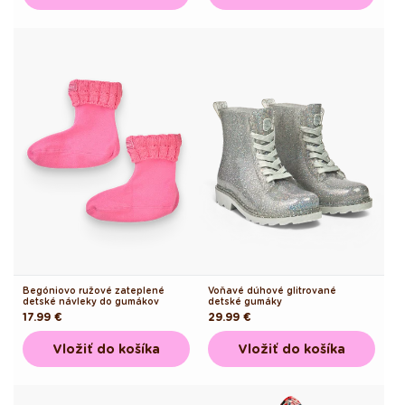
Begóniovo ružové zateplené
Voňavé dúhové glitrované
detské návleky do gumákov
detské gumáky
Pôvodná
17.99 €
Pôvodná
29.99 €
cena
cena
Vložiť do košíka
Vložiť do košíka