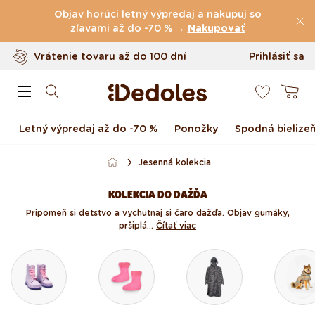
(60.231 Recenzie)
Preskočiť na obsah
Objav horúci letný výpredaj a nakupuj so
Poštovné
zľavami až do -70 % →
zdarma
nad
39 €
Nakupovať
Vrátenie tovaru až do 100 dní
Prihlásiť sa
0
Originálny dizajn navrhnutý u nás
Košík
Rýchle odoslanie do <48 hod
Letný výpredaj až do -70 %
Ponožky
Spodná bielize
Jesenná kolekcia
KOLEKCIA DO DAŽĎA
Pripomeň si detstvo a vychutnaj si čaro dažďa. Objav gumáky,
pršiplá...
Čítať viac