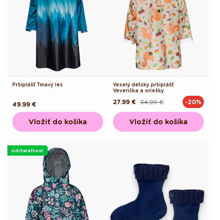
Pršiplášť Tmavý les
Veselý detský pršiplášť
Veverička a oriešky
27.99 €
34.99 €
-20%
Pôvodná
Akciová
Pôvodná
49.99 €
cena
cena
cena
Vložiť do košíka
Vložiť do košíka
Udržateľnosť