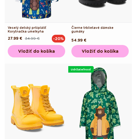
Veselý detský pršiplášť
Čierne trblietavé dámske
Korytnačka umelkyňa
gumáky
27.99 €
34.99 €
-20%
Pôvodná
Akciová
Pôvodná
54.99 €
cena
cena
cena
Vložiť do košíka
Vložiť do košíka
Udržateľnosť