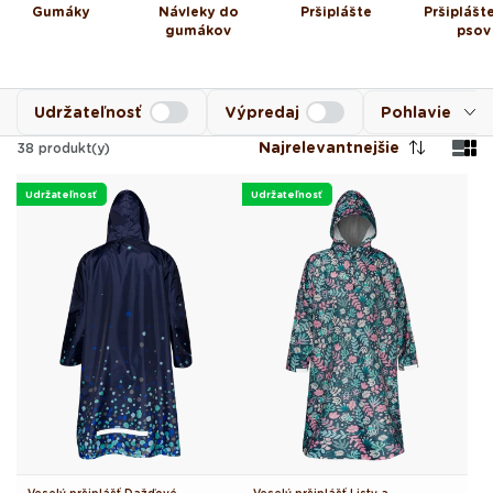
Gumáky
Návleky do
Pršiplášte
Pršiplášt
gumákov
psov
Udržateľnosť
Výpredaj
Pohlavie
Najrelevantnejšie
38
produkt(y)
Udržateľnosť
Udržateľnosť