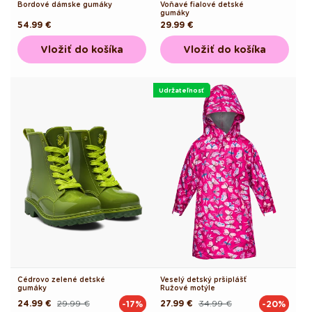
Bordové dámske gumáky
Voňavé fialové detské
gumáky
Pôvodná
54.99 €
Pôvodná
29.99 €
cena
cena
Vložiť do košíka
Vložiť do košíka
Udržateľnosť
Cédrovo zelené detské
Veselý detský pršiplášť
gumáky
Ružové motýle
24.99 €
29.99 €
27.99 €
34.99 €
-17%
-20%
Pôvodná
Akciová
Pôvodná
Akciová