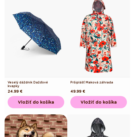
Veselý dáždnik Dažďové
Pršiplášť Maková záhrada
kvapky
Pôvodná
24.99 €
Pôvodná
49.99 €
cena
cena
Vložiť do košíka
Vložiť do košíka