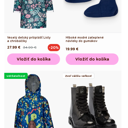
Veselý detský pršiplášť Listy
Hlboké modré zateplené
a chrobáčiky
návleky do gumákov
27.99 €
34.99 €
-20%
Pôvodná
Akciová
Pôvodná
19.99 €
cena
cena
cena
Vložiť do košíka
Vložiť do košíka
Udržateľnosť
Zvoľ väčšiu veľkosť