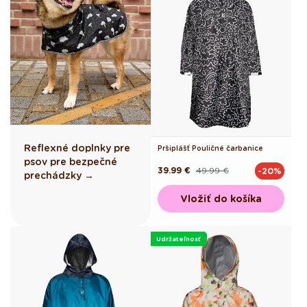
Reflexné doplnky pre
Pršiplášť Pouličné čarbanice
psov pre bezpečné
39.99 €
49.99 €
-20%
Pôvodná
Akciová
prechádzky →
cena
cena
Vložiť do košíka
Udržateľnosť