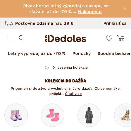
(60.231 Recenzie)
Preskočiť na obsah
Objav horúci letný výpredaj a nakupuj so
Poštovné
zľavami až do -70 % →
zdarma
nad
39 €
Nakupovať
Vrátenie tovaru až do 100 dní
Prihlásiť sa
0
Originálny dizajn navrhnutý u nás
Košík
Rýchle odoslanie do <48 hod
Letný výpredaj až do -70 %
Ponožky
Spodná bielize
Jesenná kolekcia
KOLEKCIA DO DAŽĎA
Pripomeň si detstvo a vychutnaj si čaro dažďa. Objav gumáky,
pršiplá...
Čítať viac