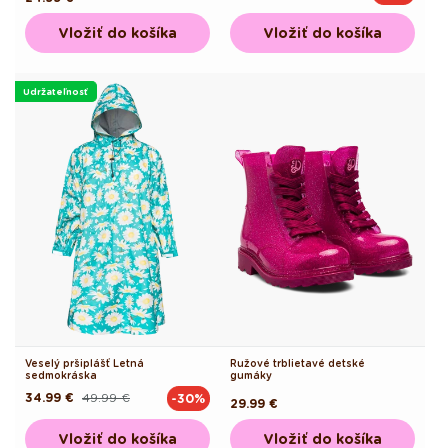
cena
cena
cena
Vložiť do košíka
Vložiť do košíka
Udržateľnosť
Veselý pršiplášť Letná
Ružové trblietavé detské
sedmokráska
gumáky
34.99 €
49.99 €
-30%
Pôvodná
Akciová
Pôvodná
29.99 €
cena
cena
cena
Vložiť do košíka
Vložiť do košíka