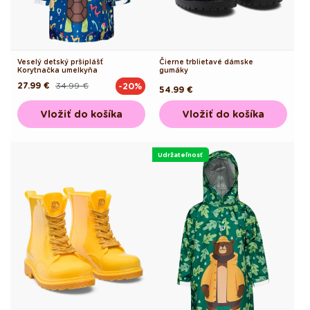
Veselý detský pršiplášť
Čierne trblietavé dámske
Korytnačka umelkyňa
gumáky
27.99 €
34.99 €
-20%
Pôvodná
Akciová
Pôvodná
54.99 €
cena
cena
cena
Vložiť do košíka
Vložiť do košíka
Udržateľnosť