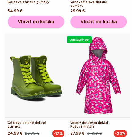
Bordové dámske gumáky
Voňavé fialové detské
gumáky
Pôvodná
54.99 €
Pôvodná
29.99 €
cena
cena
Vložiť do košíka
Vložiť do košíka
Udržateľnosť
Cédrovo zelené detské
Veselý detský pršiplášť
gumáky
Ružové motýle
24.99 €
29.99 €
27.99 €
34.99 €
-17%
-20%
Pôvodná
Akciová
Pôvodná
Akciová