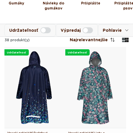
Gumáky
Návleky do
Pršiplášte
Pršiplášt
gumákov
psov
Udržateľnosť
Výpredaj
Pohlavie
Najrelevantnejšie
38
produkt(y)
Udržateľnosť
Udržateľnosť