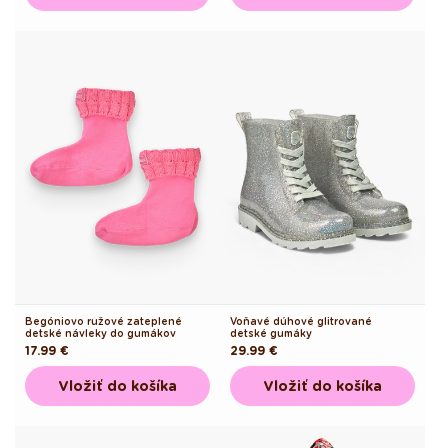
Begóniovo ružové zateplené
Voňavé dúhové glitrované
detské návleky do gumákov
detské gumáky
Pôvodná
17.99 €
Pôvodná
29.99 €
cena
cena
Vložiť do košíka
Vložiť do košíka