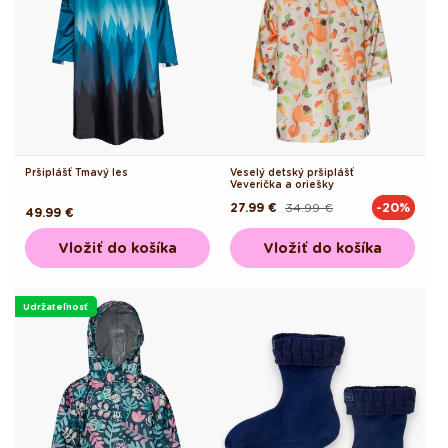
Pršiplášť Tmavý les
Veselý detský pršiplášť
Veverička a oriešky
27.99 €
34.99 €
-20%
Pôvodná
Akciová
Pôvodná
49.99 €
cena
cena
cena
Vložiť do košíka
Vložiť do košíka
Udržateľnosť