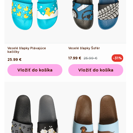
Veselé šľapky Plávajúce
Veselé šľapky Šofér
kačičky
17.99 €
25.99 €
-31%
Pôvodná
Akciová
Pôvodná
25.99 €
cena
cena
cena
Vložiť do košíka
Vložiť do košíka