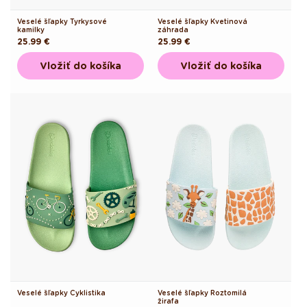
Veselé šľapky Tyrkysové
Veselé šľapky Kvetinová
kamilky
záhrada
Pôvodná
25.99 €
Pôvodná
25.99 €
cena
cena
Vložiť do košíka
Vložiť do košíka
Veselé šľapky Cyklistika
Veselé šľapky Roztomilá
žirafa