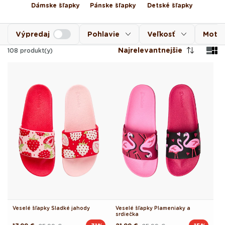
Dámske šľapky
Pánske šľapky
Detské šľapky
Výpredaj
Pohlavie
Veľkosť
Motív
Najrelevantnejšie
108
produkt(y)
Veselé šľapky Sladké jahody
Veselé šľapky Plameniaky a
srdiečka