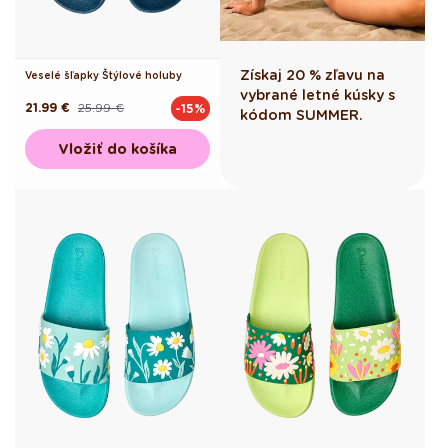
Získaj 20 % zľavu na
Veselé šľapky Štýlové holuby
vybrané letné kúsky s
21.99 €
25.99 €
-15%
Pôvodná
Akciová
kódom SUMMER.
cena
cena
Vložiť do košíka