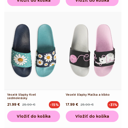
Vložiť do košíka
Vložiť do košíka
Veselé šľapky Kvet
Veselé šľapky Mačka a klbko
sedmokrásky
21.99 €
25.99 €
17.99 €
25.99 €
-15%
-31%
Pôvodná
Akciová
Pôvodná
Akciová
cena
cena
cena
cena
Vložiť do košíka
Vložiť do košíka