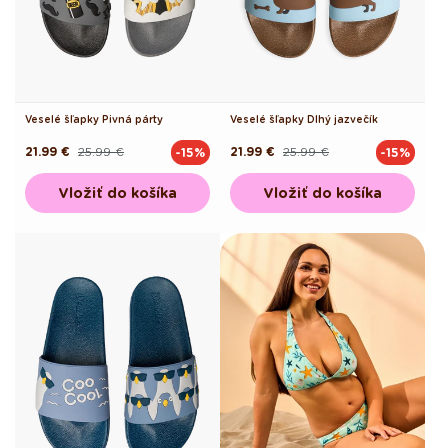
Veselé šľapky Pivná párty
Veselé šľapky Dlhý jazvečík
21.99 €
25.99 €
21.99 €
25.99 €
-15%
-15%
Pôvodná
Akciová
Pôvodná
Akciová
cena
cena
cena
cena
Vložiť do košíka
Vložiť do košíka