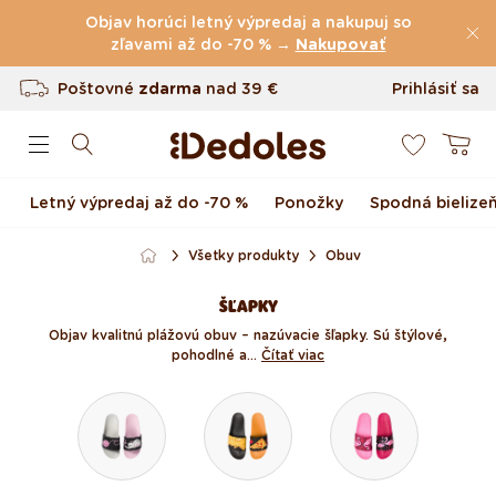
(60.227 Recenzie)
Preskočiť na obsah
Objav horúci letný výpredaj a nakupuj so
Poštovné
zľavami až do -70 % →
zdarma
nad
39 €
Nakupovať
Vrátenie tovaru až do 100 dní
Prihlásiť sa
0
Originálny dizajn navrhnutý u nás
Košík
Rýchle odoslanie do <48 hod
Letný výpredaj až do -70 %
Ponožky
Spodná bielize
Všetky produkty
Obuv
ŠĽAPKY
Objav kvalitnú plážovú obuv – nazúvacie šľapky. Sú štýlové,
pohodlné a...
Čítať viac