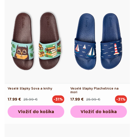
Veselé šľapky Sova a knihy
Veselé šľapky Plachetnice na
mori
17.99 €
25.99 €
17.99 €
25.99 €
-31%
-31%
Pôvodná
Akciová
Pôvodná
Akciová
cena
cena
cena
cena
Vložiť do košíka
Vložiť do košíka