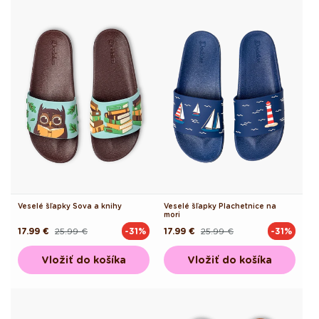
Veselé šľapky Sova a knihy
Veselé šľapky Plachetnice na
mori
17.99 €
25.99 €
17.99 €
25.99 €
-31%
-31%
Pôvodná
Akciová
Pôvodná
Akciová
cena
cena
cena
cena
Vložiť do košíka
Vložiť do košíka