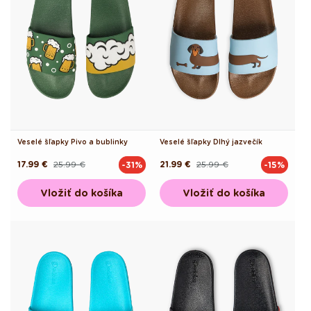
Veselé šľapky Pivo a bublinky
Veselé šľapky Dlhý jazvečík
17.99 €
25.99 €
21.99 €
25.99 €
-31%
-15%
Pôvodná
Akciová
Pôvodná
Akciová
cena
cena
cena
cena
Vložiť do košíka
Vložiť do košíka