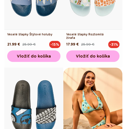
Veselé šľapky Štýlové holuby
Veselé šľapky Roztomilá
žirafa
21.99 €
25.99 €
17.99 €
25.99 €
-15%
-31%
Pôvodná
Akciová
Pôvodná
Akciová
cena
cena
cena
cena
Vložiť do košíka
Vložiť do košíka