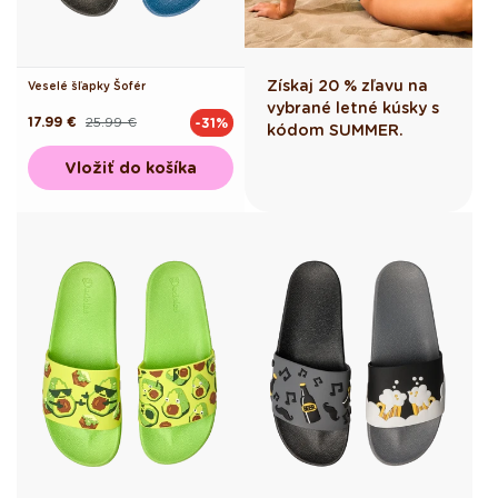
Získaj 20 % zľavu na
Veselé šľapky Šofér
vybrané letné kúsky s
17.99 €
25.99 €
-31%
Pôvodná
Akciová
kódom SUMMER.
cena
cena
Vložiť do košíka