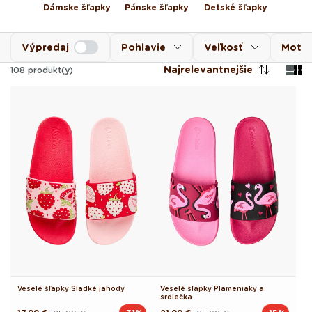
Dámske šľapky
Pánske šľapky
Detské šľapky
Výpredaj
Pohlavie
Veľkosť
Motív
Najrelevantnejšie
108
produkt(y)
Veselé šľapky Sladké jahody
Veselé šľapky Plameniaky a
srdiečka