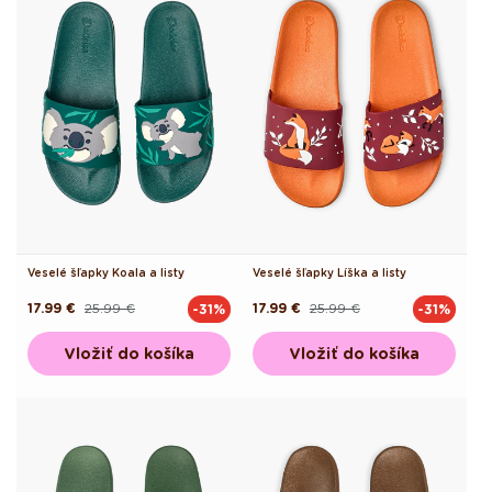
Veselé šľapky Koala a listy
Veselé šľapky Líška a listy
17.99 €
25.99 €
17.99 €
25.99 €
-31%
-31%
Pôvodná
Akciová
Pôvodná
Akciová
cena
cena
cena
cena
Vložiť do košíka
Vložiť do košíka