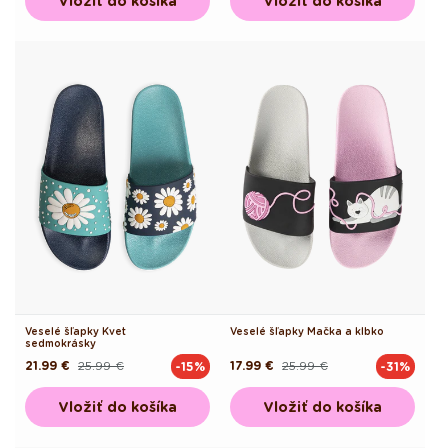
Vložiť do košíka
Vložiť do košíka
Veselé šľapky Kvet
Veselé šľapky Mačka a klbko
sedmokrásky
21.99 €
25.99 €
17.99 €
25.99 €
-15%
-31%
Pôvodná
Akciová
Pôvodná
Akciová
cena
cena
cena
cena
Vložiť do košíka
Vložiť do košíka