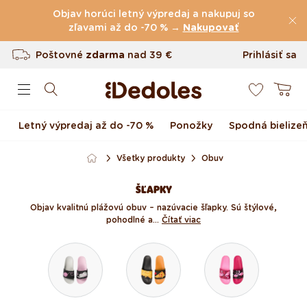
(60.227 Recenzie)
Preskočiť na obsah
Objav horúci letný výpredaj a nakupuj so
Poštovné
zľavami až do -70 % →
zdarma
nad
39 €
Nakupovať
Vrátenie tovaru až do 100 dní
Prihlásiť sa
0
Originálny dizajn navrhnutý u nás
Košík
Rýchle odoslanie do <48 hod
Letný výpredaj až do -70 %
Ponožky
Spodná bielize
Všetky produkty
Obuv
ŠĽAPKY
Objav kvalitnú plážovú obuv – nazúvacie šľapky. Sú štýlové,
pohodlné a...
Čítať viac