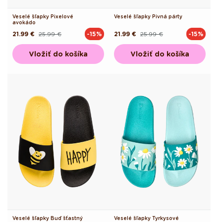
Veselé šľapky Pixelové
Veselé šľapky Pivná párty
avokádo
21.99 €
25.99 €
21.99 €
25.99 €
-15%
-15%
Pôvodná
Akciová
Pôvodná
Akciová
cena
cena
cena
cena
Vložiť do košíka
Vložiť do košíka
Veselé šľapky Buď šťastný
Veselé šľapky Tyrkysové