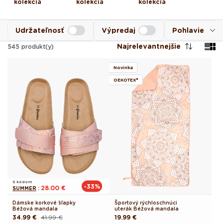
kolekcia
kolekcia
kolekcia
Udržateľnosť
Výpredaj
Pohlavie
Najrelevantnejšie
545
produkt(y)
Novinka
OEKOTEX®
S kódom
-33%
28.00 €
SUMMER
:
Dámske korkové šľapky
Športový rýchloschnúci
Béžová mandala
uterák Béžová mandala
34.99 €
41.99 €
Pôvodná
19.99 €
Pôvodná
Akciová