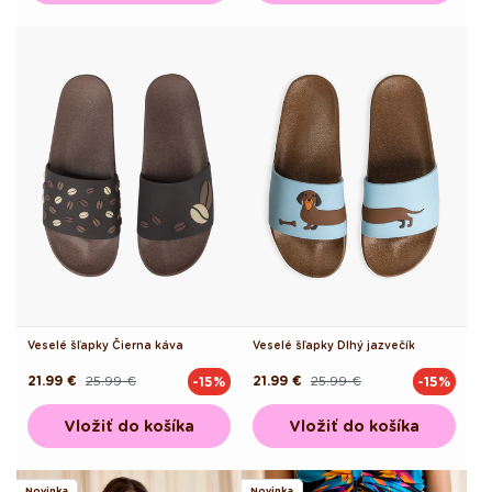
Veselé šľapky Čierna káva
Veselé šľapky Dlhý jazvečík
21.99 €
25.99 €
21.99 €
25.99 €
-15%
-15%
Pôvodná
Akciová
Pôvodná
Akciová
cena
cena
cena
cena
Vložiť do košíka
Vložiť do košíka
Novinka
Novinka