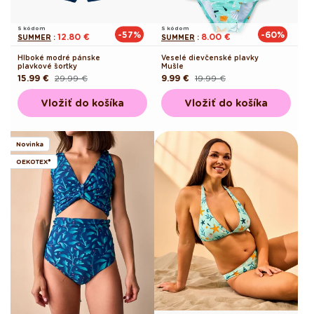
S kódom
S kódom
-57%
-60%
12.80 €
8.00 €
SUMMER
:
SUMMER
:
Hlboké modré pánske
Veselé dievčenské plavky
plavkové šortky
Mušle
15.99 €
29.99 €
9.99 €
19.99 €
Pôvodná
Akciová
Pôvodná
Akciová
cena
cena
cena
cena
Vložiť do košíka
Vložiť do košíka
Novinka
OEKOTEX®