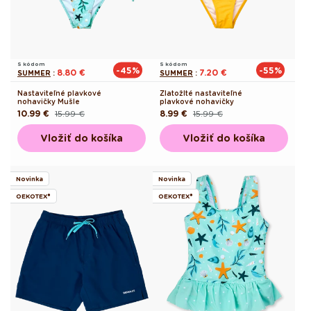
S kódom
S kódom
-45%
-55%
8.80 €
7.20 €
SUMMER
:
SUMMER
:
Nastaviteľné plavkové
Zlatožlté nastaviteľné
nohavičky Mušle
plavkové nohavičky
10.99 €
15.99 €
8.99 €
15.99 €
Pôvodná
Akciová
Pôvodná
Akciová
cena
cena
cena
cena
Vložiť do košíka
Vložiť do košíka
Novinka
Novinka
OEKOTEX®
OEKOTEX®