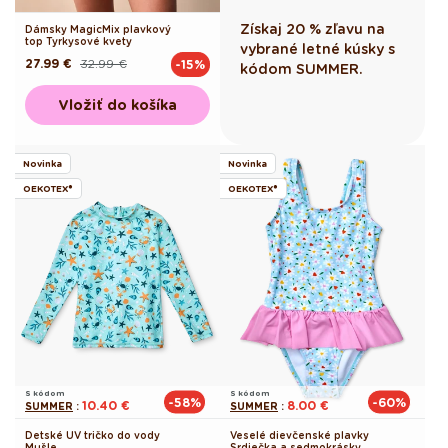
Získaj 20 % zľavu na
Dámsky MagicMix plavkový
top Tyrkysové kvety
vybrané letné kúsky s
27.99 €
32.99 €
-15%
Pôvodná
Akciová
kódom SUMMER.
cena
cena
Vložiť do košíka
Novinka
Novinka
OEKOTEX®
OEKOTEX®
S kódom
S kódom
-58%
-60%
10.40 €
8.00 €
SUMMER
:
SUMMER
:
Detské UV tričko do vody
Veselé dievčenské plavky
Mušle
Srdiečka a sedmokrásky