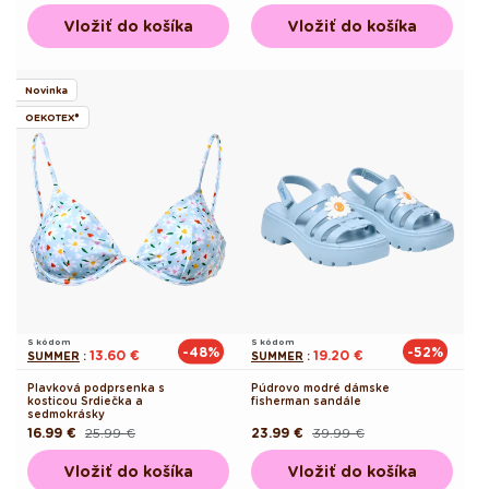
cena
cena
cena
Vložiť do košíka
Vložiť do košíka
Novinka
OEKOTEX®
S kódom
S kódom
-48%
-52%
13.60 €
19.20 €
SUMMER
:
SUMMER
:
Plavková podprsenka s
Púdrovo modré dámske
kosticou Srdiečka a
fisherman sandále
sedmokrásky
16.99 €
25.99 €
23.99 €
39.99 €
Pôvodná
Akciová
Pôvodná
Akciová
cena
cena
cena
cena
Vložiť do košíka
Vložiť do košíka