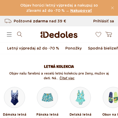
(60.231 Recenzie)
Preskočiť na obsah
Objav horúci letný výpredaj a nakupuj so
Poštovné
zľavami až do -70 % →
zdarma
nad
39 €
Nakupovať
Vrátenie tovaru až do 100 dní
Prihlásiť sa
0
Originálny dizajn navrhnutý u nás
Košík
Rýchle odoslanie do <48 hod
Letný výpredaj až do -70 %
Ponožky
Spodná bielize
LETNÁ KOLEKCIA
Objav našu farebnú a veselú letnú kolekciu pre ženy, mužov aj
deti. Ná...
Čítať viac
Dámska letná
Pánska letná
Detská letná
Obuv na 