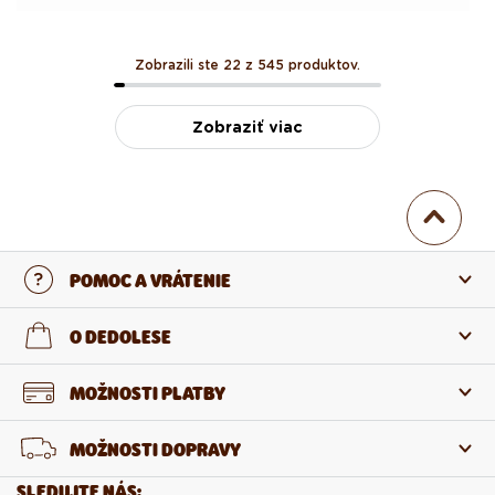
Zobrazili ste 22 z 545 produktov.
Zobraziť viac
POMOC A VRÁTENIE
Kontaktujte nás
O DEDOLESE
Najčastejšie otázky
O nás
MOŽNOSTI PLATBY
Vrátenie a reklamácia
O produktoch
MOŽNOSTI DOPRAVY
Odstúpenie od zmluvy
Veľkoobchod
SLEDUJTE NÁS: