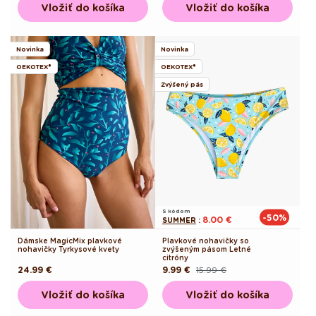
Vložiť do košíka
Vložiť do košíka
Novinka
Novinka
OEKOTEX®
OEKOTEX®
Zvýšený pás
S kódom
-50%
8.00 €
SUMMER
:
Dámske MagicMix plavkové
Plavkové nohavičky so
nohavičky Tyrkysové kvety
zvýšeným pásom Letné
citróny
Pôvodná
24.99 €
9.99 €
15.99 €
Pôvodná
Akciová
cena
cena
cena
Vložiť do košíka
Vložiť do košíka