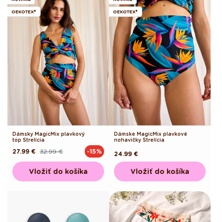
OEKOTEX®
OEKOTEX®
Dámsky MagicMix plavkový
Dámske MagicMix plavkové
top Strelícia
nohavičky Strelícia
27.99 €
32.99 €
-15%
Pôvodná
Akciová
Pôvodná
24.99 €
cena
cena
cena
Vložiť do košíka
Vložiť do košíka