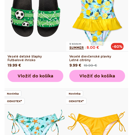
S kódom
-60%
8.00 €
SUMMER
:
Veselé detské šľapky
Veselé dievčenské plavky
Futbalové ihrisko
Letné citróny
Pôvodná
19.99 €
9.99 €
19.99 €
Pôvodná
Akciová
cena
cena
cena
Vložiť do košíka
Vložiť do košíka
Novinka
Novinka
OEKOTEX®
OEKOTEX®