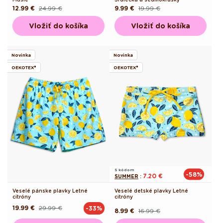
12.99 €
24.99 €
9.99 €
19.99 €
Pôvodná
Akciová
Pôvodná
Akciová
cena
cena
cena
cena
Vložiť do košíka
Vložiť do košíka
Novinka
Novinka
OEKOTEX®
OEKOTEX®
S kódom
-58%
7.20 €
SUMMER
:
Veselé pánske plavky Letné
Veselé detské plavky Letné
citróny
citróny
19.99 €
29.99 €
-33%
Pôvodná
Akciová
8.99 €
16.99 €
Pôvodná
Akciová
cena
cena
cena
cena