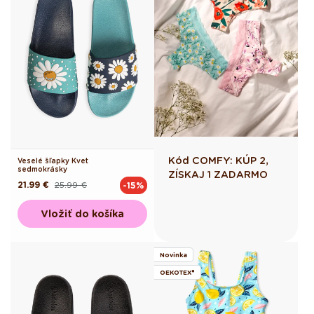
Kód COMFY: KÚP 2,
Veselé šľapky Kvet
sedmokrásky
ZÍSKAJ 1 ZADARMO
21.99 €
25.99 €
-15%
Pôvodná
Akciová
cena
cena
Vložiť do košíka
Novinka
OEKOTEX®