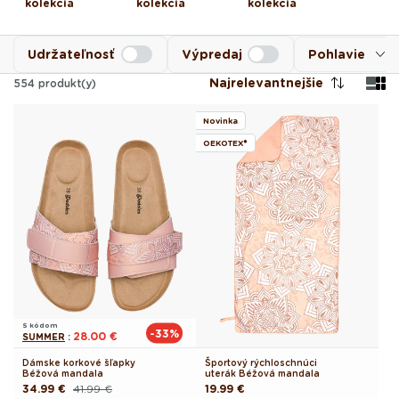
kolekcia
kolekcia
kolekcia
Udržateľnosť
Výpredaj
Pohlavie
Najrelevantnejšie
554
produkt(y)
Novinka
OEKOTEX®
S kódom
-33%
28.00 €
SUMMER
:
Dámske korkové šľapky
Športový rýchloschnúci
Béžová mandala
uterák Béžová mandala
34.99 €
41.99 €
Pôvodná
19.99 €
Pôvodná
Akciová