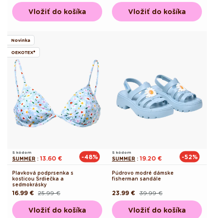
cena
cena
cena
Vložiť do košíka
Vložiť do košíka
Novinka
OEKOTEX®
S kódom
S kódom
-48%
-52%
13.60 €
19.20 €
SUMMER
:
SUMMER
:
Plavková podprsenka s
Púdrovo modré dámske
kosticou Srdiečka a
fisherman sandále
sedmokrásky
16.99 €
25.99 €
23.99 €
39.99 €
Pôvodná
Akciová
Pôvodná
Akciová
cena
cena
cena
cena
Vložiť do košíka
Vložiť do košíka