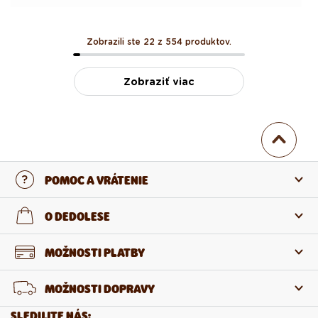
Zobrazili ste 22 z 554 produktov.
Zobraziť viac
POMOC A VRÁTENIE
Kontaktujte nás
O DEDOLESE
Najčastejšie otázky
O nás
MOŽNOSTI PLATBY
Vrátenie a reklamácia
O produktoch
MOŽNOSTI DOPRAVY
Odstúpenie od zmluvy
Veľkoobchod
SLEDUJTE NÁS: