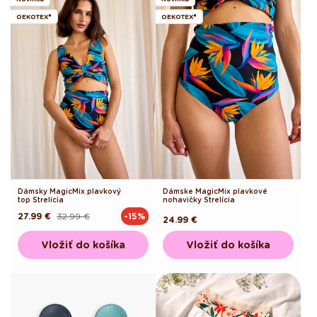
OEKOTEX®
OEKOTEX®
Dámsky MagicMix plavkový
Dámske MagicMix plavkové
top Strelícia
nohavičky Strelícia
27.99 €
32.99 €
-15%
Pôvodná
Akciová
Pôvodná
24.99 €
cena
cena
cena
Vložiť do košíka
Vložiť do košíka