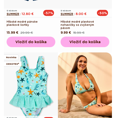
S kódom
S kódom
-57%
-50%
12.80 €
8.00 €
SUMMER
:
SUMMER
:
Hlboké modré pánske
Hlboké modré plavkové
plavkové šortky
nohavičky so zvýšeným
pásom
15.99 €
29.99 €
9.99 €
15.99 €
Pôvodná
Akciová
Pôvodná
Akciová
cena
cena
cena
cena
Vložiť do košíka
Vložiť do košíka
Novinka
OEKOTEX®
S kódom