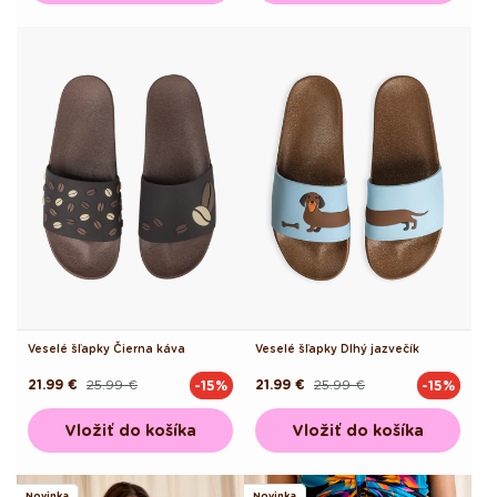
Veselé šľapky Čierna káva
Veselé šľapky Dlhý jazvečík
21.99 €
25.99 €
21.99 €
25.99 €
-15%
-15%
Pôvodná
Akciová
Pôvodná
Akciová
cena
cena
cena
cena
Vložiť do košíka
Vložiť do košíka
Novinka
Novinka