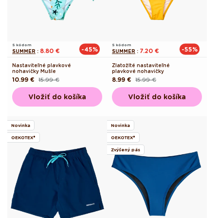
S kódom
S kódom
-45%
-55%
8.80 €
7.20 €
SUMMER
:
SUMMER
:
Nastaviteľné plavkové
Zlatožlté nastaviteľné
nohavičky Mušle
plavkové nohavičky
10.99 €
15.99 €
8.99 €
15.99 €
Pôvodná
Akciová
Pôvodná
Akciová
cena
cena
cena
cena
Vložiť do košíka
Vložiť do košíka
Novinka
Novinka
OEKOTEX®
OEKOTEX®
Zvýšený pás