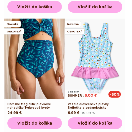
cena
cena
Vložiť do košíka
Vložiť do košíka
Novinka
Novinka
OEKOTEX®
OEKOTEX®
S kódom
-60%
8.00 €
SUMMER
:
Dámske MagicMix plavkové
Veselé dievčenské plavky
nohavičky Tyrkysové kvety
Srdiečka a sedmokrásky
Pôvodná
24.99 €
9.99 €
19.99 €
Pôvodná
Akciová
cena
cena
cena
Vložiť do košíka
Vložiť do košíka