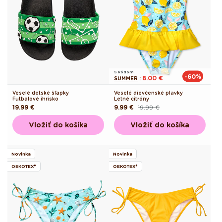
S kódom
-60%
8.00 €
SUMMER
:
Veselé detské šľapky
Veselé dievčenské plavky
Futbalové ihrisko
Letné citróny
Pôvodná
19.99 €
9.99 €
19.99 €
Pôvodná
Akciová
cena
cena
cena
Vložiť do košíka
Vložiť do košíka
Novinka
Novinka
OEKOTEX®
OEKOTEX®