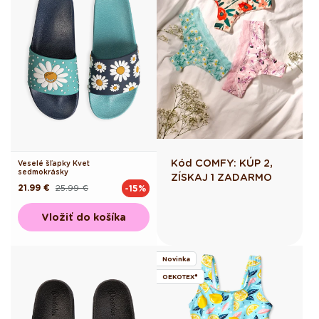
Kód COMFY: KÚP 2,
Veselé šľapky Kvet
sedmokrásky
ZÍSKAJ 1 ZADARMO
21.99 €
25.99 €
-15%
Pôvodná
Akciová
cena
cena
Vložiť do košíka
Novinka
OEKOTEX®