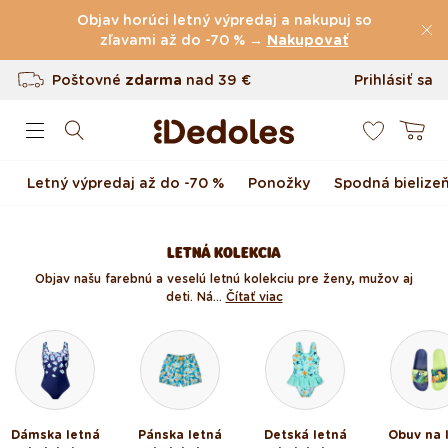
(60.227 Recenzie)
Preskočiť na obsah
Objav horúci letný výpredaj a nakupuj so
Poštovné
zľavami až do -70 % →
zdarma
nad
39 €
Nakupovať
Vrátenie tovaru až do 100 dní
Prihlásiť sa
0
Originálny dizajn navrhnutý u nás
Košík
Rýchle odoslanie do <48 hod
Letný výpredaj až do -70 %
Ponožky
Spodná bielize
LETNÁ KOLEKCIA
Objav našu farebnú a veselú letnú kolekciu pre ženy, mužov aj
deti. Ná...
Čítať viac
Dámska letná
Pánska letná
Detská letná
Obuv na 