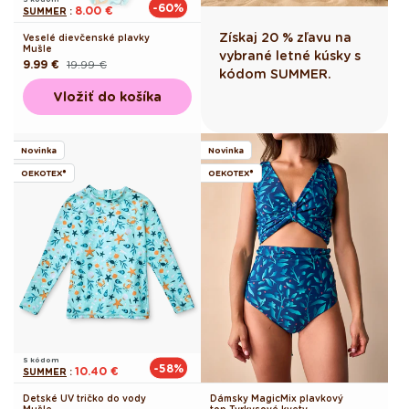
-60%
8.00 €
SUMMER
:
Získaj 20 % zľavu na
Veselé dievčenské plavky
Mušle
vybrané letné kúsky s
9.99 €
19.99 €
Pôvodná
Akciová
kódom SUMMER.
cena
cena
Vložiť do košíka
Novinka
Novinka
OEKOTEX®
OEKOTEX®
S kódom
-58%
10.40 €
SUMMER
:
Detské UV tričko do vody
Dámsky MagicMix plavkový