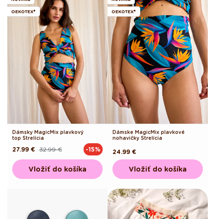
OEKOTEX®
OEKOTEX®
Dámsky MagicMix plavkový
Dámske MagicMix plavkové
top Strelícia
nohavičky Strelícia
27.99 €
32.99 €
-15%
Pôvodná
Akciová
Pôvodná
24.99 €
cena
cena
cena
Vložiť do košíka
Vložiť do košíka