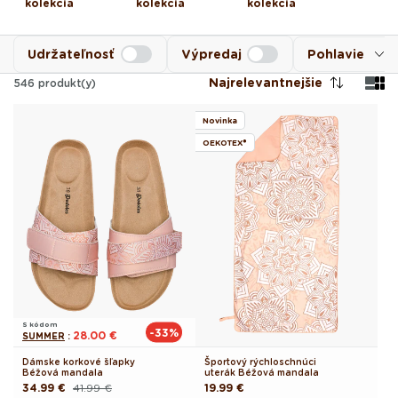
kolekcia
kolekcia
kolekcia
Udržateľnosť
Výpredaj
Pohlavie
Najrelevantnejšie
546
produkt(y)
Novinka
OEKOTEX®
S kódom
-33%
28.00 €
SUMMER
:
Dámske korkové šľapky
Športový rýchloschnúci
Béžová mandala
uterák Béžová mandala
34.99 €
41.99 €
Pôvodná
19.99 €
Pôvodná
Akciová