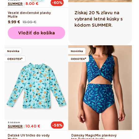
-60%
8.00 €
SUMMER
:
Získaj 20 % zľavu na
Veselé dievčenské plavky
Mušle
vybrané letné kúsky s
9.99 €
19.99 €
Pôvodná
Akciová
kódom SUMMER.
cena
cena
Vložiť do košíka
Novinka
Novinka
OEKOTEX®
OEKOTEX®
S kódom
-58%
10.40 €
SUMMER
:
Detské UV tričko do vody
Dámsky MagicMix plavkový