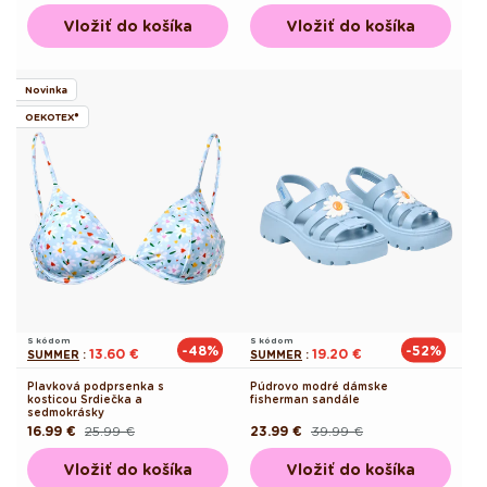
cena
cena
cena
Vložiť do košíka
Vložiť do košíka
Novinka
OEKOTEX®
S kódom
S kódom
-48%
-52%
13.60 €
19.20 €
SUMMER
:
SUMMER
:
Plavková podprsenka s
Púdrovo modré dámske
kosticou Srdiečka a
fisherman sandále
sedmokrásky
16.99 €
25.99 €
23.99 €
39.99 €
Pôvodná
Akciová
Pôvodná
Akciová
cena
cena
cena
cena
Vložiť do košíka
Vložiť do košíka