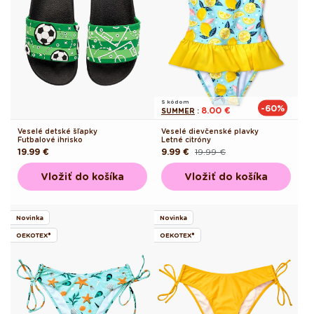
S kódom
-60%
8.00 €
SUMMER
:
Veselé detské šľapky
Veselé dievčenské plavky
Futbalové ihrisko
Letné citróny
Pôvodná
19.99 €
9.99 €
19.99 €
Pôvodná
Akciová
cena
cena
cena
Vložiť do košíka
Vložiť do košíka
Novinka
Novinka
OEKOTEX®
OEKOTEX®