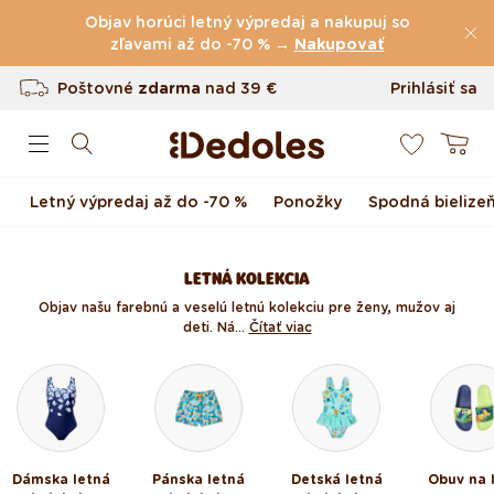
(60.231 Recenzie)
Preskočiť na obsah
Objav horúci letný výpredaj a nakupuj so
Poštovné
zľavami až do -70 % →
zdarma
nad
39 €
Nakupovať
Vrátenie tovaru až do 100 dní
Prihlásiť sa
0
Originálny dizajn navrhnutý u nás
Košík
Rýchle odoslanie do <48 hod
Letný výpredaj až do -70 %
Ponožky
Spodná bielize
LETNÁ KOLEKCIA
Objav našu farebnú a veselú letnú kolekciu pre ženy, mužov aj
deti. Ná...
Čítať viac
Dámska letná
Pánska letná
Detská letná
Obuv na 