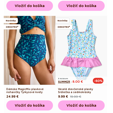
cena
cena
Vložiť do košíka
Vložiť do košíka
Novinka
Novinka
OEKOTEX®
OEKOTEX®
S kódom
-60%
8.00 €
SUMMER
:
Dámske MagicMix plavkové
Veselé dievčenské plavky
nohavičky Tyrkysové kvety
Srdiečka a sedmokrásky
Pôvodná
24.99 €
9.99 €
19.99 €
Pôvodná
Akciová
cena
cena
cena
Vložiť do košíka
Vložiť do košíka