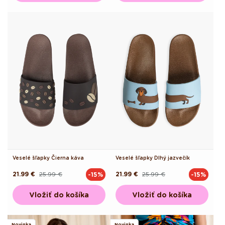
Veselé šľapky Čierna káva
Veselé šľapky Dlhý jazvečík
21.99 €
25.99 €
21.99 €
25.99 €
-15%
-15%
Pôvodná
Akciová
Pôvodná
Akciová
cena
cena
cena
cena
Vložiť do košíka
Vložiť do košíka
Novinka
Novinka