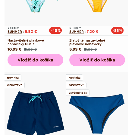
S kódom
S kódom
-45%
-55%
8.80 €
7.20 €
SUMMER
:
SUMMER
:
Nastaviteľné plavkové
Zlatožlté nastaviteľné
nohavičky Mušle
plavkové nohavičky
10.99 €
15.99 €
8.99 €
15.99 €
Pôvodná
Akciová
Pôvodná
Akciová
cena
cena
cena
cena
Vložiť do košíka
Vložiť do košíka
Novinka
Novinka
OEKOTEX®
OEKOTEX®
Zvýšený pás