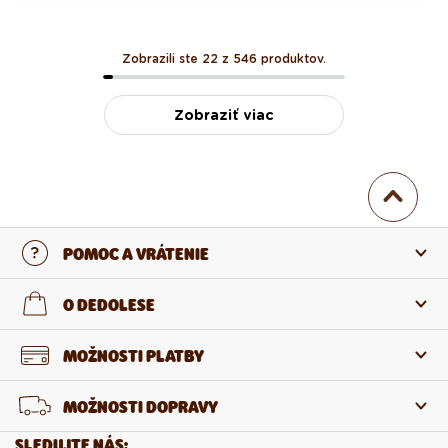
Zobrazili ste 22 z 546 produktov.
Zobraziť viac
POMOC A VRÁTENIE
Kontaktujte nás
O DEDOLESE
Najčastejšie otázky
O nás
MOŽNOSTI PLATBY
Vrátenie a reklamácia
O produktoch
MOŽNOSTI DOPRAVY
Odstúpenie od zmluvy
Veľkoobchod
SLEDUJTE NÁS: