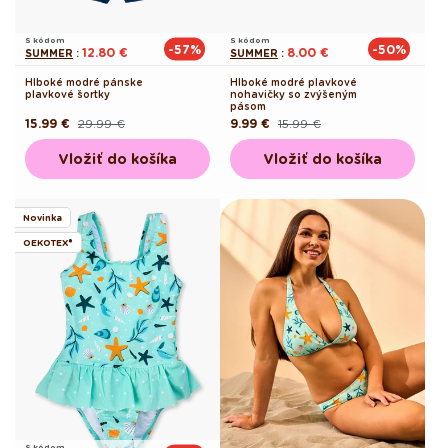
S kódom
S kódom
-57%
-50%
12.80 €
8.00 €
SUMMER
:
SUMMER
:
Hlboké modré pánske
Hlboké modré plavkové
plavkové šortky
nohavičky so zvýšeným
pásom
15.99 €
29.99 €
9.99 €
15.99 €
Pôvodná
Akciová
Pôvodná
Akciová
cena
cena
cena
cena
Vložiť do košíka
Vložiť do košíka
Novinka
OEKOTEX®
S kódom