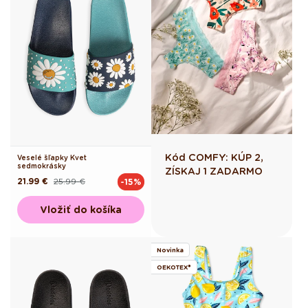
Kód COMFY: KÚP 2,
Veselé šľapky Kvet
sedmokrásky
ZÍSKAJ 1 ZADARMO
21.99 €
25.99 €
-15%
Pôvodná
Akciová
cena
cena
Vložiť do košíka
Novinka
OEKOTEX®