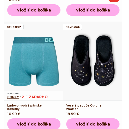
cena
cena
cena
Vložiť do košíka
Vložiť do košíka
OEKOTEX®
Nový strih
S kódom
2+1 ZADARMO
COMFY
:
Ľadovo modré pánske
Veselé papuče Obloha
boxerky
znamení
Pôvodná
10.99 €
Pôvodná
19.99 €
cena
cena
Vložiť do košíka
Vložiť do košíka