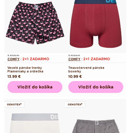
S kódom
S kódom
2+1 ZADARMO
2+1 ZADARMO
COMFY
:
COMFY
:
Veselé pánske trenky
Tmavočervené pánske
Plameniaky a srdiečka
boxerky
Pôvodná
13.99 €
Pôvodná
10.99 €
cena
cena
Vložiť do košíka
Vložiť do košíka
OEKOTEX®
OEKOTEX®