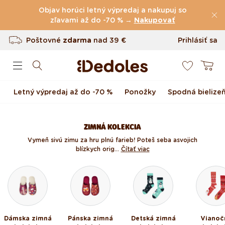
(60.227 Recenzie)
Preskočiť na obsah
Objav horúci letný výpredaj a nakupuj so
Poštovné
zľavami až do -70 % →
zdarma
nad
39 €
Nakupovať
Vrátenie tovaru až do 100 dní
Prihlásiť sa
0
Originálny dizajn navrhnutý u nás
Košík
Rýchle odoslanie do <48 hod
Letný výpredaj až do -70 %
Ponožky
Spodná bielize
ZIMNÁ KOLEKCIA
Vymeň sivú zimu za hru plnú farieb! Poteš seba a svojich
blízkych orig...
Čítať viac
Dámska zimná
Pánska zimná
Detská zimná
Vianoč