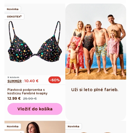
Novinka
OEKOTEX®
S kódom
-60%
10.40 €
SUMMER
:
Uži si leto plné farieb.
Plavková podprsenka s
kosticou Farebné kvapky
12.99 €
25.99 €
Pôvodná
Akciová
cena
cena
Vložiť do košíka
Novinka
Novinka