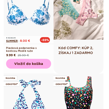
S kódom
-69%
8.00 €
SUMMER
:
Kód COMFY: KÚP 2,
Plavková podprsenka s
kosticou Modré ruže
ZÍSKAJ 1 ZADARMO
9.99 €
25.99 €
Pôvodná
Akciová
cena
cena
Vložiť do košíka
Novinka
Novinka
OEKOTEX®
OEKOTEX®