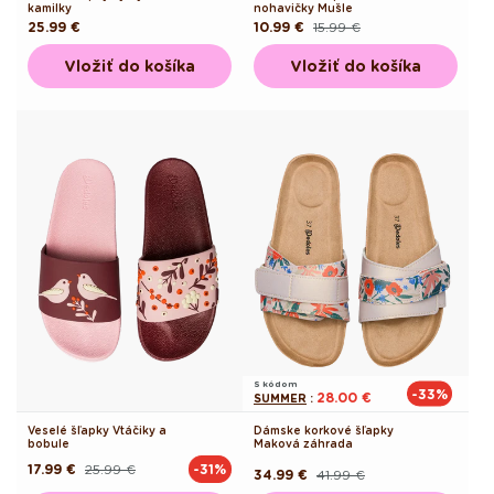
kamilky
nohavičky Mušle
Pôvodná
25.99 €
10.99 €
15.99 €
Pôvodná
Akciová
cena
cena
cena
Vložiť do košíka
Vložiť do košíka
S kódom
-33%
28.00 €
SUMMER
:
Veselé šľapky Vtáčiky a
Dámske korkové šľapky
bobule
Maková záhrada
17.99 €
25.99 €
-31%
Pôvodná
Akciová
34.99 €
41.99 €
Pôvodná
Akciová
cena
cena
cena
cena