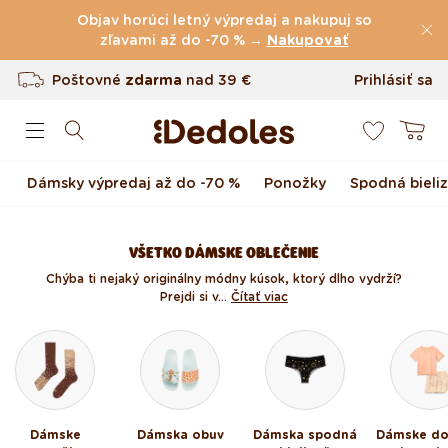
Preskočiť na obsah
Objav horúci letný výpredaj a nakupuj so
zľavami až do -70 % →
(60.231 Recenzie)
Nakupovať
Poštovné
zdarma
nad
39 €
Prihlásiť sa
0
Vrátenie tovaru až do 100 dní
Košík
Originálny dizajn navrhnutý u nás
Dámsky výpredaj až do -70 %
Ponožky
Spodná bieli
Rýchle odoslanie do <48 hod
VŠETKO DÁMSKE OBLEČENIE
Chýba ti nejaký originálny módny kúsok, ktorý dlho vydrží?
Prejdi si v...
Čítať viac
Dámske
Dámska obuv
Dámska spodná
Dámske d