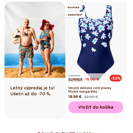
Novinka
OEKOTEX®
S kódom
-52%
16.00 €
SUMMER
:
Letný výpredaj je tu!
Veselé dámske celé plavky
Modré margarétky
Ušetri až do -70 %.
19.99 €
32.99 €
Pôvodná
Akciová
cena
cena
Vložiť do košíka