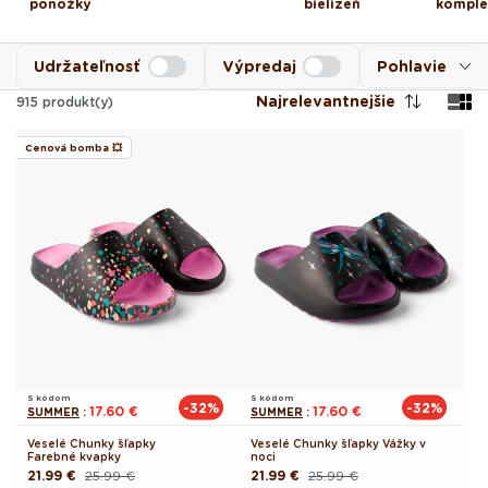
ponožky
bielizeň
komple
Udržateľnosť
Výpredaj
Pohlavie
Najrelevantnejšie
915
produkt(y)
Cenová bomba 💥
S kódom
S kódom
-32%
-32%
17.60 €
17.60 €
SUMMER
:
SUMMER
:
Veselé Chunky šľapky
Veselé Chunky šľapky Vážky v
Farebné kvapky
noci
21.99 €
25.99 €
21.99 €
25.99 €
Pôvodná
Akciová
Pôvodná
Akciová