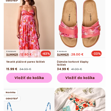
OEKOTEX®
S kódom
S kódom
-63%
-33%
12.80 €
28.00 €
SUMMER
:
SUMMER
:
Veselé plážové pareo Ibištek
Dámske korkové šľapky
Ibištek
15.99 €
34.99 €
34.99 €
41.99 €
Pôvodná
Akciová
Pôvodná
Akciová
cena
cena
cena
cena
Vložiť do košíka
Vložiť do košíka
Novinka
OEKOTEX®