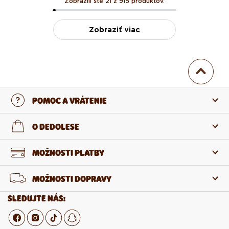
Zobrazili ste 21 z 915 produktov.
Zobraziť viac
POMOC A VRÁTENIE
Kontaktujte nás
O DEDOLESE
Najčastejšie otázky
O nás
MOŽNOSTI PLATBY
Vrátenie a reklamácia
O produktoch
MOŽNOSTI DOPRAVY
Odstúpenie od zmluvy
Veľkoobchod
SLEDUJTE NÁS:
Kariéra v Dedoles