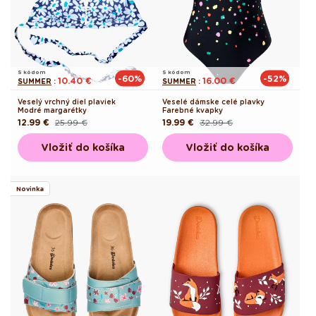
S kódom
S kódom
-60%
-52%
10.40 €
16.00 €
SUMMER
:
SUMMER
:
Veselý vrchný diel plaviek
Veselé dámske celé plavky
Modré margarétky
Farebné kvapky
12.99 €
25.99 €
19.99 €
32.99 €
Pôvodná
Akciová
Pôvodná
Akciová
cena
cena
cena
cena
Vložiť do košíka
Vložiť do košíka
Novinka