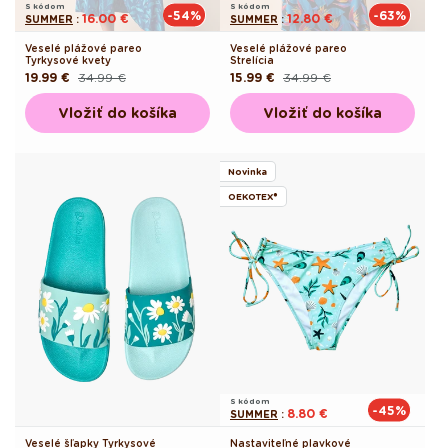
S kódom
S kódom
-54%
-63%
16.00 €
12.80 €
SUMMER
:
SUMMER
:
Veselé plážové pareo
Veselé plážové pareo
Tyrkysové kvety
Strelícia
19.99 €
34.99 €
15.99 €
34.99 €
Pôvodná
Akciová
Pôvodná
Akciová
cena
cena
cena
cena
Vložiť do košíka
Vložiť do košíka
Novinka
OEKOTEX®
S kódom
-45%
8.80 €
SUMMER
:
Veselé šľapky Tyrkysové
Nastaviteľné plavkové