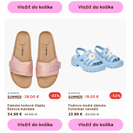
cena
cena
cena
cena
Vložiť do košíka
Vložiť do košíka
S kódom
S kódom
-33%
-52%
28.00 €
19.20 €
SUMMER
:
SUMMER
:
Dámske korkové šľapky
Púdrovo modré dámske
Béžová mandala
fisherman sandále
34.99 €
41.99 €
23.99 €
39.99 €
Pôvodná
Akciová
Pôvodná
Akciová
cena
cena
cena
cena
Vložiť do košíka
Vložiť do košíka