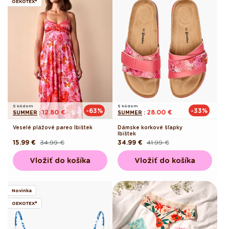
OEKOTEX®
S kódom
S kódom
-63%
-33%
12.80 €
28.00 €
SUMMER
:
SUMMER
:
Veselé plážové pareo Ibištek
Dámske korkové šľapky
Ibištek
15.99 €
34.99 €
34.99 €
41.99 €
Pôvodná
Akciová
Pôvodná
Akciová
cena
cena
cena
cena
Vložiť do košíka
Vložiť do košíka
Novinka
OEKOTEX®