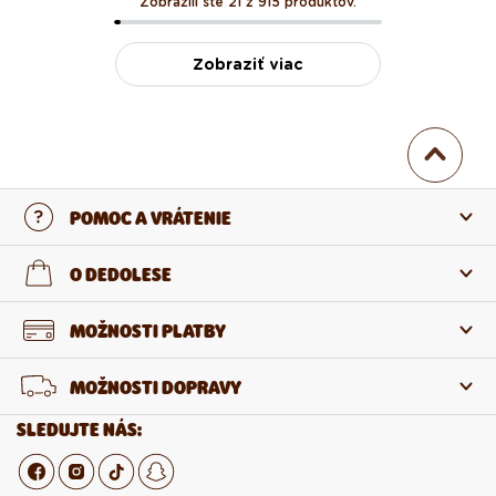
Zobrazili ste 21 z 915 produktov.
Zobraziť viac
POMOC A VRÁTENIE
Kontaktujte nás
O DEDOLESE
Najčastejšie otázky
O nás
MOŽNOSTI PLATBY
Vrátenie a reklamácia
O produktoch
MOŽNOSTI DOPRAVY
Odstúpenie od zmluvy
Veľkoobchod
SLEDUJTE NÁS:
Kariéra v Dedoles