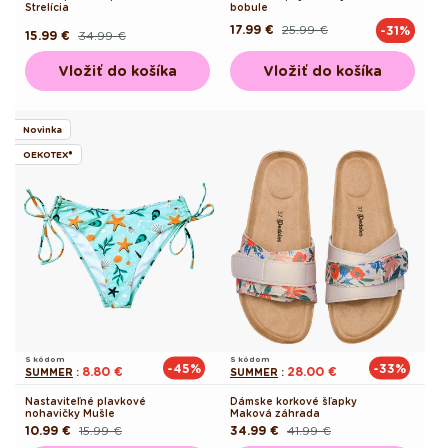
Strelícia
bobule
17.99 €
25.99 €
-31%
Pôvodná
Akciová
15.99 €
34.99 €
Pôvodná
Akciová
cena
cena
cena
cena
Vložiť do košíka
Vložiť do košíka
Novinka
OEKOTEX®
S kódom
S kódom
-45%
-33%
8.80 €
28.00 €
SUMMER
:
SUMMER
:
Nastaviteľné plavkové
Dámske korkové šľapky
nohavičky Mušle
Maková záhrada
10.99 €
15.99 €
34.99 €
41.99 €
Pôvodná
Akciová
Pôvodná
Akciová
cena
cena
cena
cena