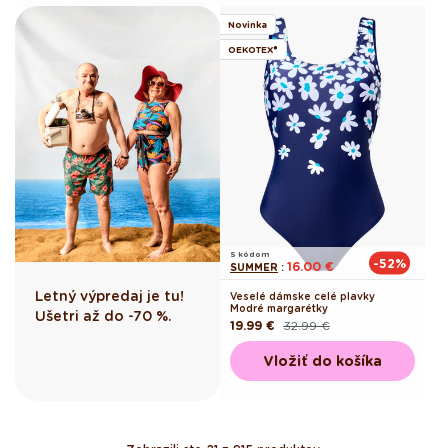
Novinka
OEKOTEX®
S kódom
-52%
16.00 €
SUMMER
:
Letný výpredaj je tu!
Veselé dámske celé plavky
Modré margarétky
Ušetri až do -70 %.
19.99 €
32.99 €
Pôvodná
Akciová
cena
cena
Vložiť do košíka