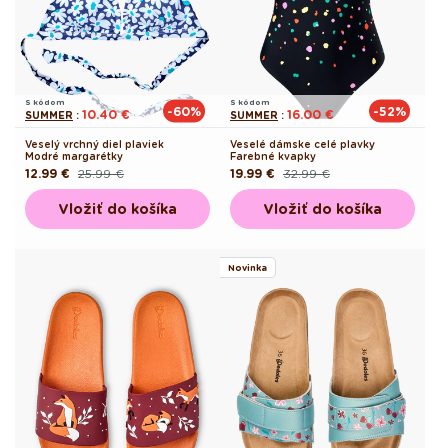
S kódom
S kódom
-60%
-52%
10.40 €
16.00 €
SUMMER
:
SUMMER
:
Veselý vrchný diel plaviek
Veselé dámske celé plavky
Modré margarétky
Farebné kvapky
12.99 €
25.99 €
19.99 €
32.99 €
Pôvodná
Akciová
Pôvodná
Akciová
cena
cena
cena
cena
Vložiť do košíka
Vložiť do košíka
Novinka