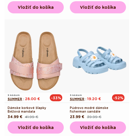
cena
cena
cena
cena
Vložiť do košíka
Vložiť do košíka
S kódom
S kódom
-33%
-52%
28.00 €
19.20 €
SUMMER
:
SUMMER
:
Dámske korkové šľapky
Púdrovo modré dámske
Béžová mandala
fisherman sandále
34.99 €
41.99 €
23.99 €
39.99 €
Pôvodná
Akciová
Pôvodná
Akciová
cena
cena
cena
cena
Vložiť do košíka
Vložiť do košíka