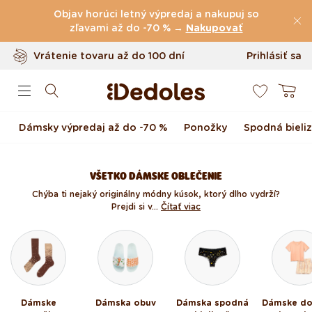
(60.231 Recenzie)
Preskočiť na obsah
Objav horúci letný výpredaj a nakupuj so
Poštovné
zľavami až do -70 % →
zdarma
nad
39 €
Nakupovať
Vrátenie tovaru až do 100 dní
Prihlásiť sa
0
Originálny dizajn navrhnutý u nás
Košík
Rýchle odoslanie do <48 hod
Dámsky výpredaj až do -70 %
Ponožky
Spodná bieli
VŠETKO DÁMSKE OBLEČENIE
Chýba ti nejaký originálny módny kúsok, ktorý dlho vydrží?
Prejdi si v...
Čítať viac
Dámske
Dámska obuv
Dámska spodná
Dámske d