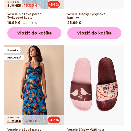
S kódom
-54%
16.00 €
SUMMER
:
Veselé plážové pareo
Veselé šľapky Tyrkysové
Tyrkysové kvety
kamilky
19.99 €
34.99 €
Pôvodná
25.99 €
Pôvodná
Akciová
cena
cena
cena
Vložiť do košíka
Vložiť do košíka
Novinka
OEKOTEX®
S kódom
-63%
12.80 €
SUMMER
:
Veselé plážové pareo
Veselé šľapky Vtáčiky a