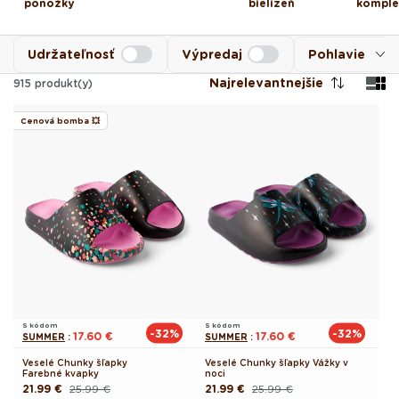
ponožky
bielizeň
komple
Udržateľnosť
Výpredaj
Pohlavie
Najrelevantnejšie
915
produkt(y)
Cenová bomba 💥
S kódom
S kódom
-32%
-32%
17.60 €
17.60 €
SUMMER
:
SUMMER
:
Veselé Chunky šľapky
Veselé Chunky šľapky Vážky v
Farebné kvapky
noci
21.99 €
25.99 €
21.99 €
25.99 €
Pôvodná
Akciová
Pôvodná
Akciová