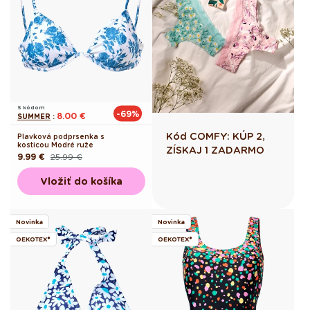
S kódom
-69%
8.00 €
SUMMER
:
Kód COMFY: KÚP 2,
Plavková podprsenka s
kosticou Modré ruže
ZÍSKAJ 1 ZADARMO
9.99 €
25.99 €
Pôvodná
Akciová
cena
cena
Vložiť do košíka
Novinka
Novinka
OEKOTEX®
OEKOTEX®