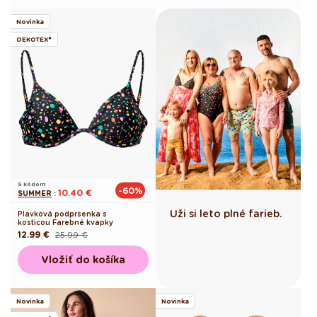
Novinka
OEKOTEX®
S kódom
-60%
10.40 €
SUMMER
:
Uži si leto plné farieb.
Plavková podprsenka s
kosticou Farebné kvapky
12.99 €
25.99 €
Pôvodná
Akciová
cena
cena
Vložiť do košíka
Novinka
Novinka