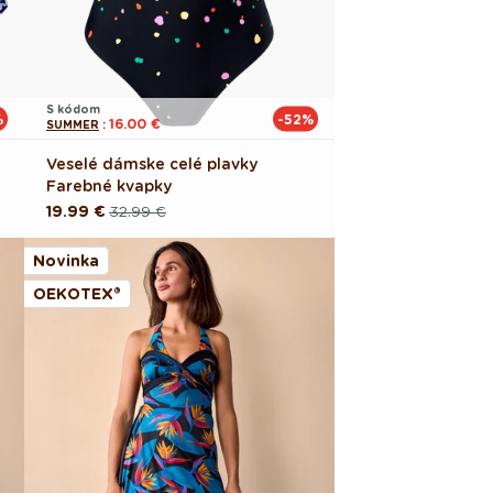
S kódom
%
-52%
16.00 €
SUMMER
:
Veselé dámske celé plavky
Farebné kvapky
19.99 €
32.99 €
Pôvodná
Akciová
cena
cena
Novinka
OEKOTEX®