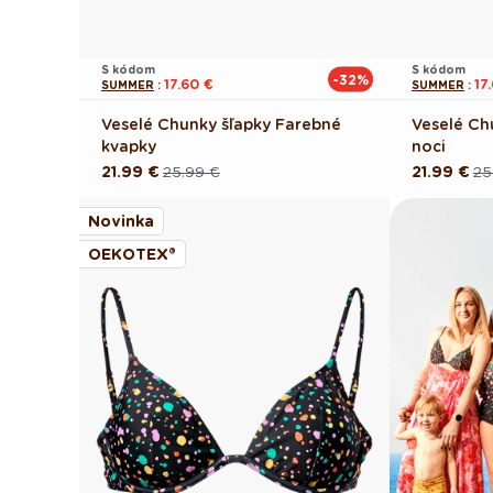
S kódom
S kódom
-32%
17.60 €
17
SUMMER
:
SUMMER
:
Veselé Chunky šľapky Farebné
Veselé Ch
kvapky
noci
21.99 €
25.99 €
21.99 €
25
Pôvodná
Akciová
Pôvodná
Akciová
cena
cena
cena
cena
Novinka
OEKOTEX®