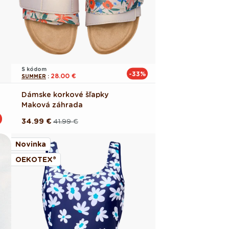
S kódom
-33%
28.00 €
SUMMER
:
Dámske korkové šľapky
Maková záhrada
34.99 €
41.99 €
Pôvodná
Akciová
cena
cena
Novinka
OEKOTEX®