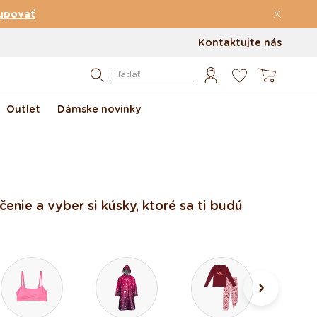
upovať
Kontaktujte nás
0
Košík
Hľadať
Outlet
Dámske novinky
enie a vyber si kúsky, ktoré sa ti budú