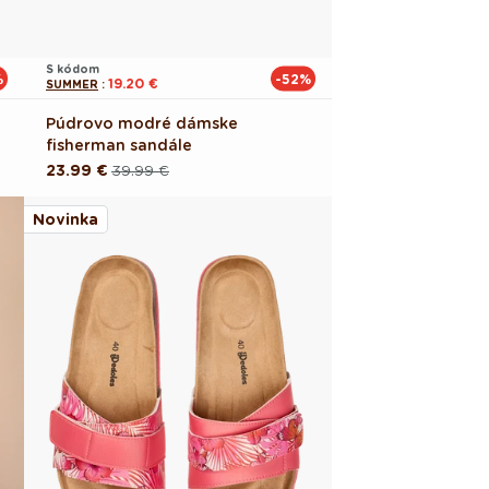
S kódom
%
-52%
19.20 €
SUMMER
:
Púdrovo modré dámske
fisherman sandále
23.99 €
39.99 €
Pôvodná
Akciová
cena
cena
Novinka