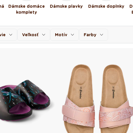
ná
Dámske domáce
Dámske plavky
Dámske doplnky
D
komplety
vie
Veľkosť
Motív
Farby