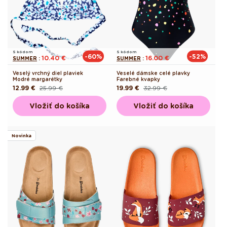
S kódom
S kódom
-60%
-52%
10.40 €
16.00 €
SUMMER
:
SUMMER
:
Veselý vrchný diel plaviek
Veselé dámske celé plavky
Modré margarétky
Farebné kvapky
12.99 €
25.99 €
19.99 €
32.99 €
Pôvodná
Akciová
Pôvodná
Akciová
cena
cena
cena
cena
Vložiť do košíka
Vložiť do košíka
Novinka