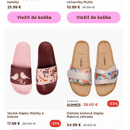
kamilky
nohavičky Mušle
Pôvodná
25.99 €
10.99 €
15.99 €
Pôvodná
Akciová
cena
cena
cena
Vložiť do košíka
Vložiť do košíka
S kódom
-33%
28.00 €
SUMMER
:
Veselé šľapky Vtáčiky a
Dámske korkové šľapky
bobule
Maková záhrada
17.99 €
25.99 €
-31%
Pôvodná
Akciová
34.99 €
41.99 €
Pôvodná
Akciová
cena
cena
cena
cena