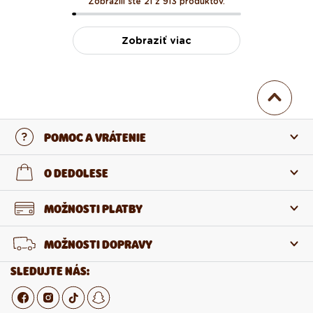
Zobrazili ste 21 z 913 produktov.
Zobraziť viac
POMOC A VRÁTENIE
Kontaktujte nás
O DEDOLESE
Najčastejšie otázky
O nás
MOŽNOSTI PLATBY
Vrátenie a reklamácia
O produktoch
MOŽNOSTI DOPRAVY
Odstúpenie od zmluvy
Veľkoobchod
SLEDUJTE NÁS:
Kariéra v Dedoles