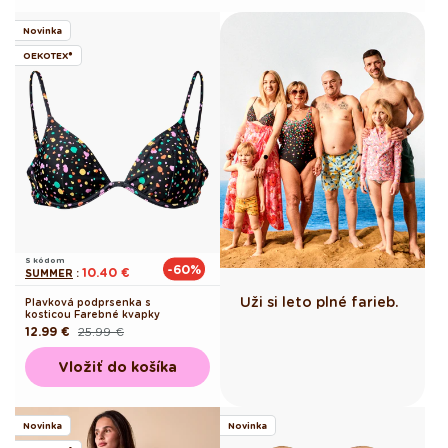
Novinka
OEKOTEX®
S kódom
-60%
10.40 €
SUMMER
:
Uži si leto plné farieb.
Plavková podprsenka s
kosticou Farebné kvapky
12.99 €
25.99 €
Pôvodná
Akciová
cena
cena
Vložiť do košíka
Novinka
Novinka