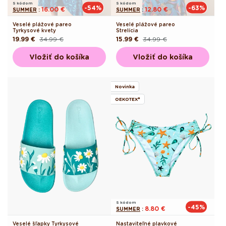
S kódom
S kódom
-54%
-63%
16.00 €
12.80 €
SUMMER
:
SUMMER
:
Veselé plážové pareo
Veselé plážové pareo
Tyrkysové kvety
Strelícia
19.99 €
34.99 €
15.99 €
34.99 €
Pôvodná
Akciová
Pôvodná
Akciová
cena
cena
cena
cena
Vložiť do košíka
Vložiť do košíka
Novinka
OEKOTEX®
S kódom
-45%
8.80 €
SUMMER
:
Veselé šľapky Tyrkysové
Nastaviteľné plavkové