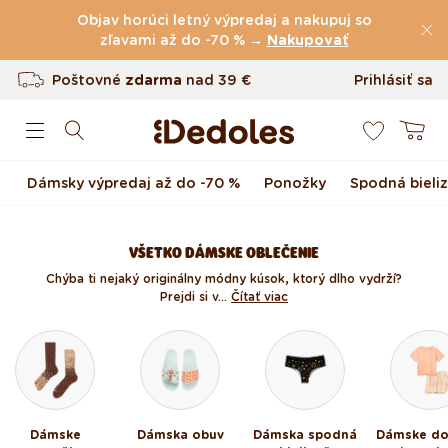
(60.231 Recenzie)
Preskočiť na obsah
Objav horúci letný výpredaj a nakupuj so
Poštovné
zľavami až do -70 % →
zdarma
nad
39 €
Nakupovať
Vrátenie tovaru až do 100 dní
Prihlásiť sa
0
Originálny dizajn navrhnutý u nás
Košík
Rýchle odoslanie do <48 hod
Dámsky výpredaj až do -70 %
Ponožky
Spodná bieli
VŠETKO DÁMSKE OBLEČENIE
Chýba ti nejaký originálny módny kúsok, ktorý dlho vydrží?
Prejdi si v...
Čítať viac
Dámske
Dámska obuv
Dámska spodná
Dámske d