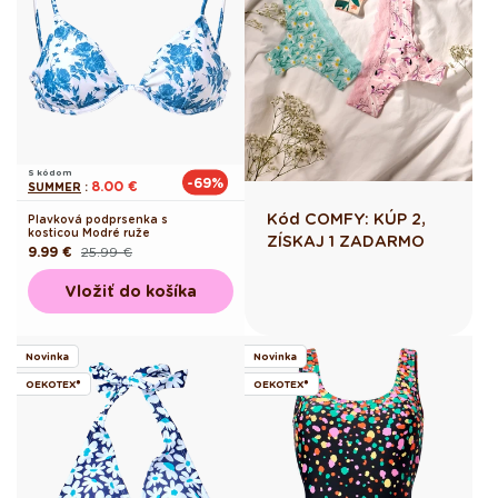
S kódom
-69%
8.00 €
SUMMER
:
Kód COMFY: KÚP 2,
Plavková podprsenka s
kosticou Modré ruže
ZÍSKAJ 1 ZADARMO
9.99 €
25.99 €
Pôvodná
Akciová
cena
cena
Vložiť do košíka
Novinka
Novinka
OEKOTEX®
OEKOTEX®