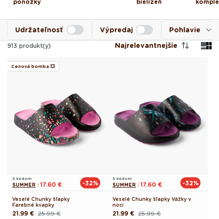
ponožky
bielizeň
komple
Udržateľnosť
Výpredaj
Pohlavie
Najrelevantnejšie
913
produkt(y)
Cenová bomba 💥
S kódom
S kódom
-32%
-32%
17.60 €
17.60 €
SUMMER
:
SUMMER
:
Veselé Chunky šľapky
Veselé Chunky šľapky Vážky v
Farebné kvapky
noci
21.99 €
25.99 €
21.99 €
25.99 €
Pôvodná
Akciová
Pôvodná
Akciová