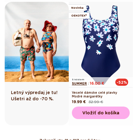
Novinka
OEKOTEX®
S kódom
-52%
16.00 €
SUMMER
:
Letný výpredaj je tu!
Veselé dámske celé plavky
Modré margarétky
Ušetri až do -70 %.
19.99 €
32.99 €
Pôvodná
Akciová
cena
cena
Vložiť do košíka