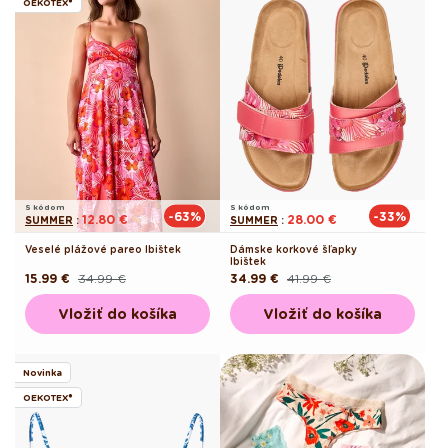
OEKOTEX®
S kódom
S kódom
-63%
-33%
12.80 €
28.00 €
SUMMER
:
SUMMER
:
Veselé plážové pareo Ibištek
Dámske korkové šľapky
Ibištek
15.99 €
34.99 €
34.99 €
41.99 €
Pôvodná
Akciová
Pôvodná
Akciová
cena
cena
cena
cena
Vložiť do košíka
Vložiť do košíka
Novinka
OEKOTEX®