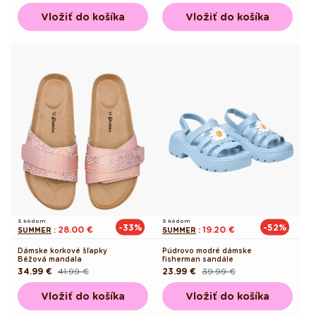
cena
cena
cena
cena
Vložiť do košíka
Vložiť do košíka
S kódom
S kódom
-33%
-52%
28.00 €
19.20 €
SUMMER
:
SUMMER
:
Dámske korkové šľapky
Púdrovo modré dámske
Béžová mandala
fisherman sandále
34.99 €
41.99 €
23.99 €
39.99 €
Pôvodná
Akciová
Pôvodná
Akciová
cena
cena
cena
cena
Vložiť do košíka
Vložiť do košíka