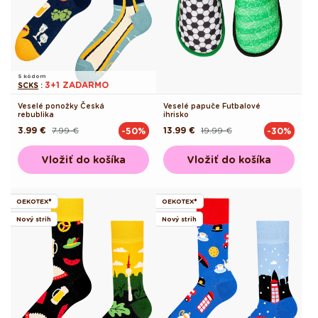
S kódom
3+1 ZADARMO
SCKS
:
Veselé ponožky Česká
Veselé papuče Futbalové
rebublika
ihrisko
3.99 €
7.99 €
13.99 €
19.99 €
-50%
-30%
Pôvodná
Akciová
Pôvodná
Akciová
cena
cena
cena
cena
Vložiť do košíka
Vložiť do košíka
OEKOTEX®
OEKOTEX®
Nový strih
Nový strih