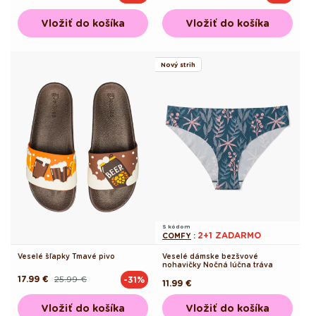
cena
cena
cena
cena
Vložiť do košíka
Vložiť do košíka
Nový strih
S kódom
2+1 ZADARMO
COMFY
:
Veselé šľapky Tmavé pivo
Veselé dámske bezšvové
nohavičky Nočná lúčna tráva
17.99 €
25.99 €
-31%
Pôvodná
Akciová
Pôvodná
11.99 €
cena
cena
cena
Vložiť do košíka
Vložiť do košíka