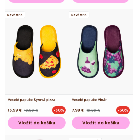
Nový strih
Nový strih
Veselé papuče Syrová pizza
Veselé papuče Vinár
13.99 €
19.99 €
7.99 €
19.99 €
-30%
-60%
Pôvodná
Akciová
Pôvodná
Akciová
cena
cena
cena
cena
Vložiť do košíka
Vložiť do košíka