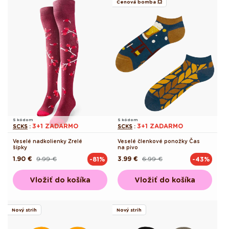
Cenová bomba 💥
S kódom
S kódom
3+1 ZADARMO
3+1 ZADARMO
SCKS
:
SCKS
:
Veselé nadkolienky Zrelé
Veselé členkové ponožky Čas
šípky
na pivo
1.90 €
9.99 €
3.99 €
6.99 €
-81%
-43%
Pôvodná
Akciová
Pôvodná
Akciová
cena
cena
cena
cena
Vložiť do košíka
Vložiť do košíka
Nový strih
Nový strih