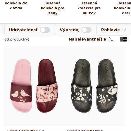
Kolekcia do
Jesenná
Jesenná
Jesen
dažďa
kolekcia pre
kolekcia pre
kolekcia
ženy
mužov
deti
Udržateľnosť
Výpredaj
Pohlavie
Najrelevantnejšie
63
produkt(y)