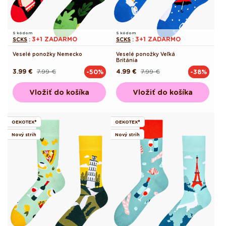
S kódom
S kódom
3+1 ZADARMO
3+1 ZADARMO
SCKS
:
SCKS
:
Veselé ponožky Nemecko
Veselé ponožky Veľká
Británia
3.99 €
7.99 €
4.99 €
7.99 €
-50%
-38%
Pôvodná
Akciová
Pôvodná
Akciová
cena
cena
cena
cena
Vložiť do košíka
Vložiť do košíka
OEKOTEX®
OEKOTEX®
Nový strih
Nový strih