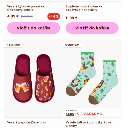
Veselé Lýtkové ponožky
Studené modré dámske
Orieškový keksík
bezšvové nohavičky
4.99 €
8.99 €
-44%
Pôvodná
Akciová
Pôvodná
11.99 €
cena
cena
cena
Vložiť do košíka
Vložiť do košíka
Nový strih
OEKOTEX®
S kódom
3+1 ZADARMO
SCKS
:
Veselé papuče Zlaté pivo
Veselé Lýtkové ponožky Sova
a knihy