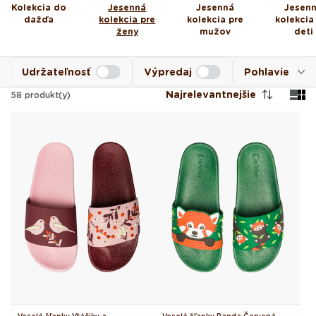
Kolekcia do
Jesenná
Jesenná
Jesen
dažďa
kolekcia pre
kolekcia pre
kolekcia
ženy
mužov
deti
Udržateľnosť
Výpredaj
Pohlavie
Najrelevantnejšie
58
produkt(y)