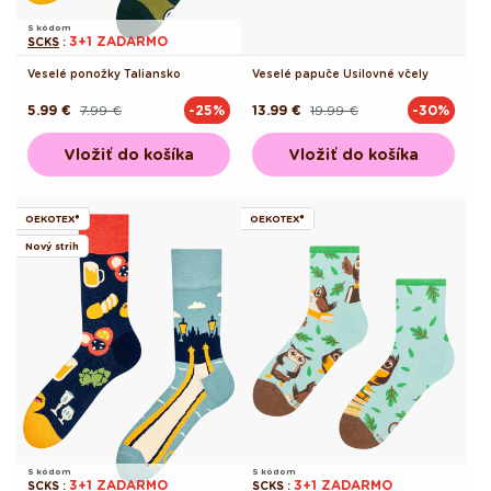
S kódom
3+1 ZADARMO
SCKS
:
Veselé ponožky Taliansko
Veselé papuče Usilovné včely
5.99 €
7.99 €
13.99 €
19.99 €
-25%
-30%
Pôvodná
Akciová
Pôvodná
Akciová
cena
cena
cena
cena
Vložiť do košíka
Vložiť do košíka
OEKOTEX®
OEKOTEX®
Nový strih
S kódom
S kódom
3+1 ZADARMO
3+1 ZADARMO
SCKS
:
SCKS
: