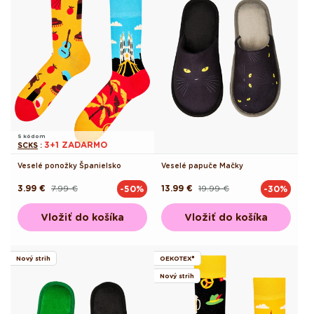
S kódom
3+1 ZADARMO
SCKS
:
Veselé ponožky Španielsko
Veselé papuče Mačky
3.99 €
7.99 €
13.99 €
19.99 €
-50%
-30%
Pôvodná
Akciová
Pôvodná
Akciová
cena
cena
cena
cena
Vložiť do košíka
Vložiť do košíka
Nový strih
OEKOTEX®
Nový strih