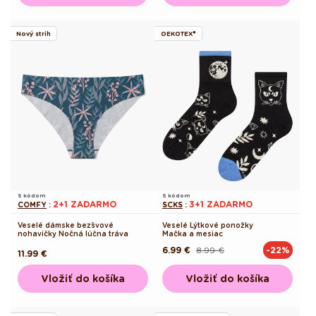
Nový strih
OEKOTEX®
S kódom
S kódom
2+1 ZADARMO
3+1 ZADARMO
COMFY
:
SCKS
:
Veselé dámske bezšvové
Veselé Lýtkové ponožky
nohavičky Nočná lúčna tráva
Mačka a mesiac
6.99 €
8.99 €
-22%
Pôvodná
Akciová
Pôvodná
11.99 €
cena
cena
cena
Vložiť do košíka
Vložiť do košíka