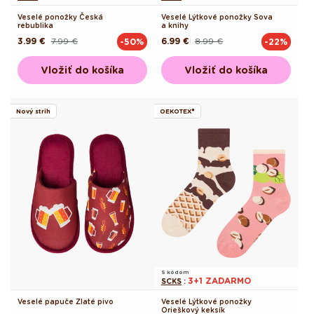
Veselé ponožky Česká
Veselé Lýtkové ponožky Sova
rebublika
a knihy
3.99 €
7.99 €
6.99 €
8.99 €
-50%
-22%
Pôvodná
Akciová
Pôvodná
Akciová
cena
cena
cena
cena
Vložiť do košíka
Vložiť do košíka
Nový strih
OEKOTEX®
S kódom
3+1 ZADARMO
SCKS
:
Veselé papuče Zlaté pivo
Veselé Lýtkové ponožky
Orieškový keksík