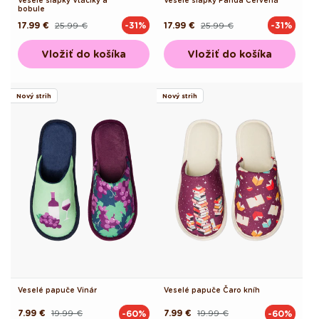
Veselé šľapky Vtáčiky a
Veselé šľapky Panda Červená
bobule
17.99 €
25.99 €
17.99 €
25.99 €
-31%
-31%
Pôvodná
Akciová
Pôvodná
Akciová
cena
cena
cena
cena
Vložiť do košíka
Vložiť do košíka
Nový strih
Nový strih
Veselé papuče Vinár
Veselé papuče Čaro kníh
7.99 €
19.99 €
7.99 €
19.99 €
-60%
-60%
Pôvodná
Akciová
Pôvodná
Akciová