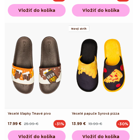
cena
cena
cena
cena
Vložiť do košíka
Vložiť do košíka
Nový strih
Veselé šľapky Tmavé pivo
Veselé papuče Syrová pizza
17.99 €
25.99 €
13.99 €
19.99 €
-31%
-30%
Pôvodná
Akciová
Pôvodná
Akciová
cena
cena
cena
cena
Vložiť do košíka
Vložiť do košíka