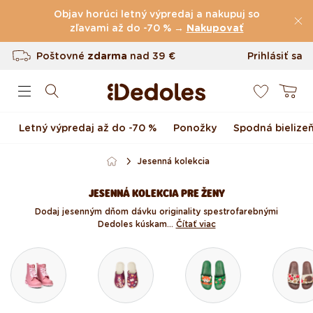
(60.231 Recenzie)
Preskočiť na obsah
Objav horúci letný výpredaj a nakupuj so
Poštovné
zľavami až do -70 % →
zdarma
nad
39 €
Nakupovať
Vrátenie tovaru až do 100 dní
Prihlásiť sa
0
Originálny dizajn navrhnutý u nás
Košík
Rýchle odoslanie do <48 hod
Letný výpredaj až do -70 %
Ponožky
Spodná bielize
Jesenná kolekcia
JESENNÁ KOLEKCIA PRE ŽENY
Dodaj jesenným dňom dávku originality s pestrofarebnými
Dedoles kúskam...
Čítať viac