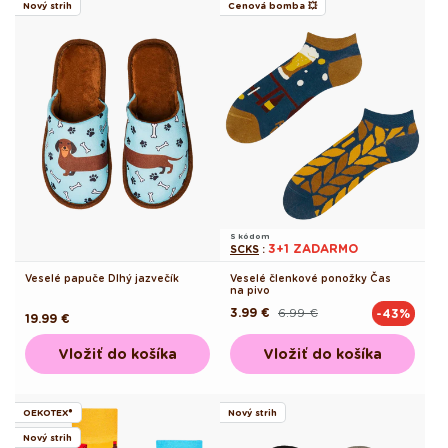
Nový strih
Cenová bomba 💥
S kódom
3+1 ZADARMO
SCKS
:
Veselé papuče Dlhý jazvečík
Veselé členkové ponožky Čas
na pivo
3.99 €
6.99 €
-43%
Pôvodná
Akciová
Pôvodná
19.99 €
cena
cena
cena
Vložiť do košíka
Vložiť do košíka
OEKOTEX®
Nový strih
Nový strih