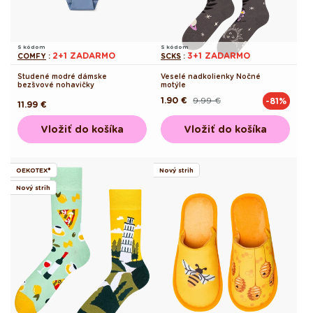
S kódom
S kódom
2+1 ZADARMO
3+1 ZADARMO
COMFY
:
SCKS
:
Studené modré dámske
Veselé nadkolienky Nočné
bezšvové nohavičky
motýle
1.90 €
9.99 €
-81%
Pôvodná
Akciová
Pôvodná
11.99 €
cena
cena
cena
Vložiť do košíka
Vložiť do košíka
OEKOTEX®
Nový strih
Nový strih