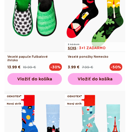
S kódom
3+1 ZADARMO
SCKS
:
Veselé papuče Futbalové
Veselé ponožky Nemecko
ihrisko
13.99 €
19.99 €
3.99 €
7.99 €
-30%
-50%
Pôvodná
Akciová
Pôvodná
Akciová
cena
cena
cena
cena
Vložiť do košíka
Vložiť do košíka
OEKOTEX®
OEKOTEX®
Nový strih
Nový strih