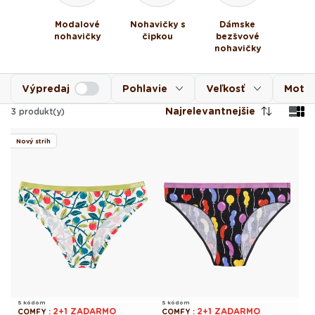
Modalové
Nohavičky s
Dámske
nohavičky
čipkou
bezšvové
nohavičky
Výpredaj
Pohlavie
Veľkosť
Motív
Najrelevantnejšie
3
produkt(y)
Nový strih
S kódom
S kódom
2+1 ZADARMO
2+1 ZADARMO
COMFY
:
COMFY
: