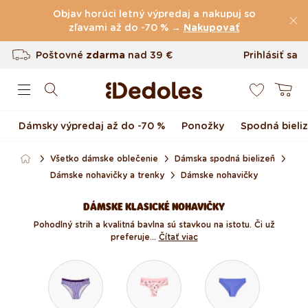
Preskočiť na obsah
Objav horúci letný výpredaj a nakupuj so
zľavami až do -70 % →
(60.227 Recenzie)
Nakupovať
Poštovné
zdarma
nad
39 €
Prihlásiť sa
0
Vrátenie tovaru až do 100 dní
Košík
Originálny dizajn navrhnutý u nás
Dámsky výpredaj až do -70 %
Ponožky
Spodná bieli
Rýchle odoslanie do <48 hod
Všetko dámske oblečenie
Dámska spodná bielizeň
Dámske nohavičky a trenky
Dámske nohavičky
DÁMSKE KLASICKÉ NOHAVIČKY
Pohodlný strih a kvalitná bavlna sú stavkou na istotu. Či už
preferuje...
Čítať viac