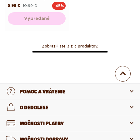
5.99 €
10.99 €
-45%
Pôvodná
Akciová
cena
cena
Vypredané
Zobrazili ste 3 z 3 produktov.
POMOC A VRÁTENIE
Kontaktujte nás
O DEDOLESE
Najčastejšie otázky
O nás
MOŽNOSTI PLATBY
Vrátenie a reklamácia
O produktoch
MOŽNOSTI DOPRAVY