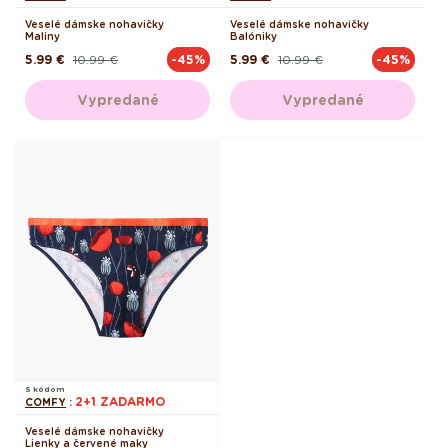
Veselé dámske nohavičky
Veselé dámske nohavičky
Maliny
Balóniky
5.99 €
10.99 €
5.99 €
10.99 €
-45%
-45%
Pôvodná
Akciová
Pôvodná
Akciová
cena
cena
cena
cena
Vypredané
Vypredané
S kódom
2+1 ZADARMO
COMFY
:
Veselé dámske nohavičky
Lienky a červené maky