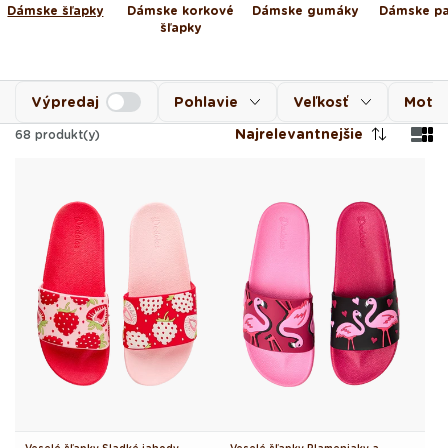
Dámske šľapky
Dámske korkové
Dámske gumáky
Dámske p
šľapky
Výpredaj
Pohlavie
Veľkosť
Motív
Najrelevantnejšie
68
produkt(y)