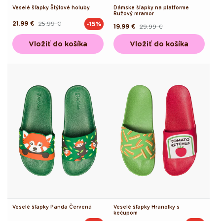
Veselé šľapky Štýlové holuby
Dámske šľapky na platforme
Ružový mramor
21.99 €
25.99 €
-15%
Pôvodná
Akciová
19.99 €
29.99 €
Pôvodná
Akciová
cena
cena
cena
cena
Vložiť do košíka
Vložiť do košíka
Veselé šľapky Panda Červená
Veselé šľapky Hranolky s
kečupom