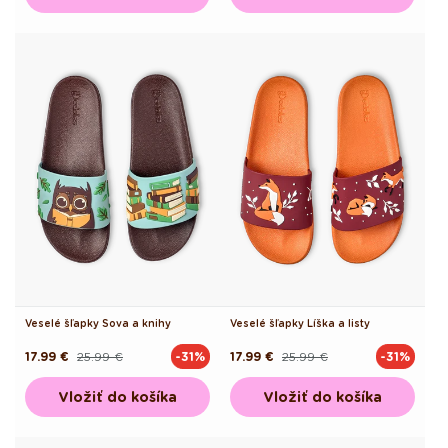
Veselé šľapky Sova a knihy
Veselé šľapky Líška a listy
17.99 €
25.99 €
17.99 €
25.99 €
-31%
-31%
Pôvodná
Akciová
Pôvodná
Akciová
cena
cena
cena
cena
Vložiť do košíka
Vložiť do košíka