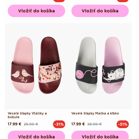
cena
cena
cena
cena
Vložiť do košíka
Vložiť do košíka
Veselé šľapky Vtáčiky a
Veselé šľapky Mačka a klbko
bobule
17.99 €
25.99 €
17.99 €
25.99 €
-31%
-31%
Pôvodná
Akciová
Pôvodná
Akciová
cena
cena
cena
cena
Vložiť do košíka
Vložiť do košíka