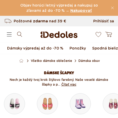
(60.231 Recenzie)
Preskočiť na obsah
Objav horúci letný výpredaj a nakupuj so
Poštovné
zľavami až do -70 % →
zdarma
nad
39 €
Nakupovať
Vrátenie tovaru až do 100 dní
Prihlásiť sa
0
Originálny dizajn navrhnutý u nás
Košík
Rýchle odoslanie do <48 hod
Dámsky výpredaj až do -70 %
Ponožky
Spodná bieli
Všetko dámske oblečenie
Dámska obuv
DÁMSKE ŠĽAPKY
Nech je každý tvoj krok štýlovo farebný. Naše veselé dámske
šľapky a p...
Čítať viac