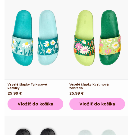
Veselé šľapky Tyrkysové
Veselé šľapky Kvetinová
kamilky
záhrada
Pôvodná
25.99 €
Pôvodná
25.99 €
cena
cena
Vložiť do košíka
Vložiť do košíka