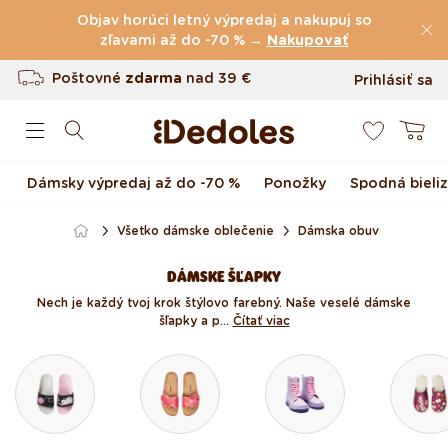
(60.199 Recenzie)
Preskočiť na obsah
Objav horúci letný výpredaj a nakupuj so
Poštovné
zľavami až do -70 % →
zdarma
nad
39 €
Nakupovať
Vrátenie tovaru až do 100 dní
Prihlásiť sa
0
Originálny dizajn navrhnutý u nás
Košík
Rýchle odoslanie do <48 hod
Dámsky výpredaj až do -70 %
Ponožky
Spodná bieli
Všetko dámske oblečenie
Dámska obuv
DÁMSKE ŠĽAPKY
Nech je každý tvoj krok štýlovo farebný. Naše veselé dámske
šľapky a p...
Čítať viac