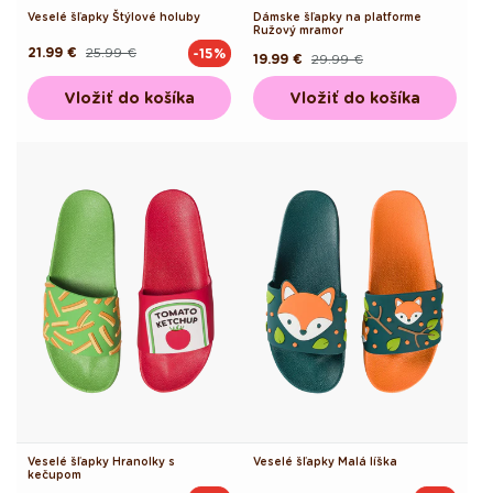
Veselé šľapky Štýlové holuby
Dámske šľapky na platforme
Ružový mramor
21.99 €
25.99 €
-15%
Pôvodná
Akciová
19.99 €
29.99 €
Pôvodná
Akciová
cena
cena
cena
cena
Vložiť do košíka
Vložiť do košíka
Veselé šľapky Hranolky s
Veselé šľapky Malá líška
kečupom