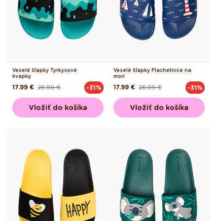
Veselé šľapky Tyrkysové
Veselé šľapky Plachetnice na
kvapky
mori
17.99 €
25.99 €
17.99 €
25.99 €
-31%
-31%
Pôvodná
Akciová
Pôvodná
Akciová
cena
cena
cena
cena
Vložiť do košíka
Vložiť do košíka