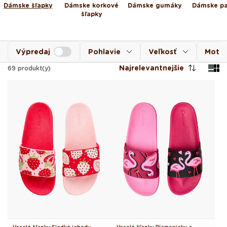
Dámske šľapky
Dámske korkové
Dámske gumáky
Dámske p
šľapky
Výpredaj
Pohlavie
Veľkosť
Motív
Najrelevantnejšie
69
produkt(y)