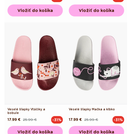
cena
cena
cena
cena
Vložiť do košíka
Vložiť do košíka
Veselé šľapky Vtáčiky a
Veselé šľapky Mačka a klbko
bobule
17.99 €
25.99 €
17.99 €
25.99 €
-31%
-31%
Pôvodná
Akciová
Pôvodná
Akciová
cena
cena
cena
cena
Vložiť do košíka
Vložiť do košíka