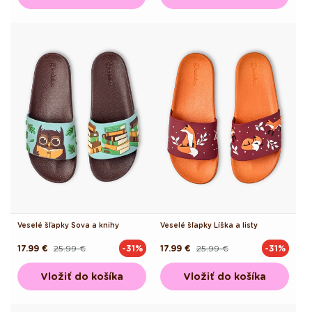
Veselé šľapky Sova a knihy
Veselé šľapky Líška a listy
17.99 €
25.99 €
17.99 €
25.99 €
-31%
-31%
Pôvodná
Akciová
Pôvodná
Akciová
cena
cena
cena
cena
Vložiť do košíka
Vložiť do košíka