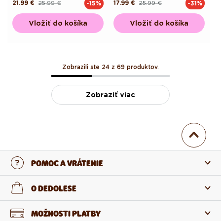
21.99 €
25.99 €
17.99 €
25.99 €
-15%
-31%
Pôvodná
Akciová
Pôvodná
Akciová
cena
cena
cena
cena
Vložiť do košíka
Vložiť do košíka
Zobrazili ste 24 z 69 produktov.
Zobraziť viac
POMOC A VRÁTENIE
Kontaktujte nás
O DEDOLESE
Najčastejšie otázky
O nás
MOŽNOSTI PLATBY