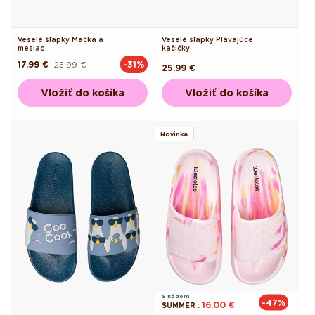
Veselé šľapky Mačka a
Veselé šľapky Plávajúce
mesiac
kačičky
17.99 €
25.99 €
-31%
Pôvodná
Akciová
Pôvodná
25.99 €
cena
cena
cena
Vložiť do košíka
Vložiť do košíka
Novinka
S kódom
-47%
16.00 €
SUMMER
: