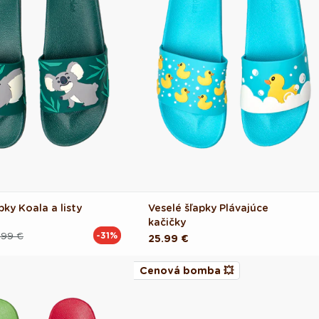
pky Koala a listy
Veselé šľapky Plávajúce
kačičky
.99 €
-31%
Pôvodná
25.99 €
cena
Cenová bomba 💥