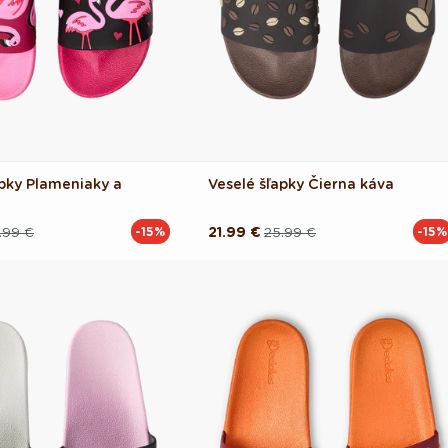
apky Plameniaky a
Veselé šľapky Čierna káva
.99 €
21.99 €
25.99 €
-15%
-15%
Pôvodná
Akciová
cena
cena