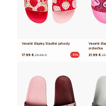
Veselé šľapky Sladké jahody
Veselé šľ
srdiečka
17.99 €
25.99 €
21.99 €
25
-31%
Pôvodná
Akciová
Pôvodná
Akciová
cena
cena
cena
cena