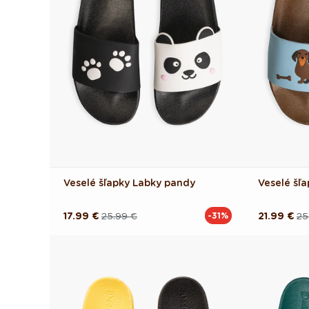
Veselé šľapky Labky pandy
Veselé šľa
17.99 €
25.99 €
21.99 €
25
-31%
Pôvodná
Akciová
Pôvodná
Akciová
cena
cena
cena
cena