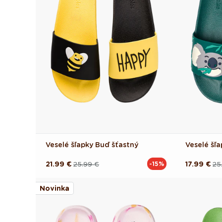
Veselé šľapky Buď šťastný
Veselé šľa
21.99 €
25.99 €
17.99 €
25
-15%
Pôvodná
Akciová
Pôvodná
Akciová
cena
cena
cena
cena
Novinka