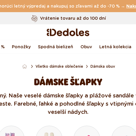
horúci letný výpredaj a nakupuj so zľavami až do -70 % →
Vrátenie tovaru až do 100 dní
Nak
Originálny dizajn navrhnutý u nás
Rýchle odoslanie do <48 hod
 %
Ponožky
Spodná bielizeň
Obuv
Letná kolekcia
Všetko dámske oblečenie
Dámska obuv
DÁMSKE ŠĽAPKY
bný. Naše veselé dámske šľapky a plážové sandále 
meste. Farebné, ľahké a pohodlné šľapky s vtipným
veselší nádych.