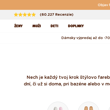
Preskočiť na obsah
Objav 
(60.227 Recenzie)
ŽENY
MUŽI
DETI
DOPLNKY
Dámsky výpredaj až do -70
Nech je každý tvoj krok štýlovo fare
dní, či už si doma, pri bazéne alebo v 