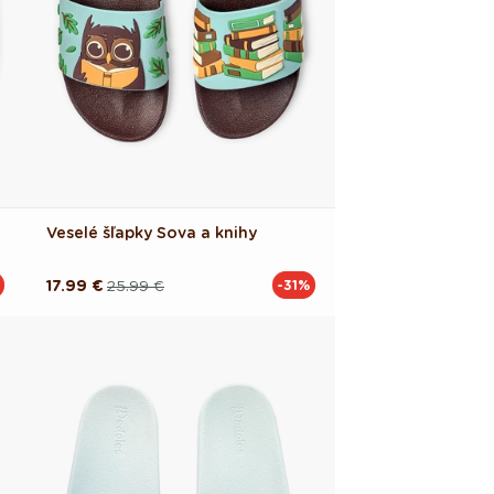
Veselé šľapky Sova a knihy
17.99 €
25.99 €
-31%
Pôvodná
Akciová
cena
cena