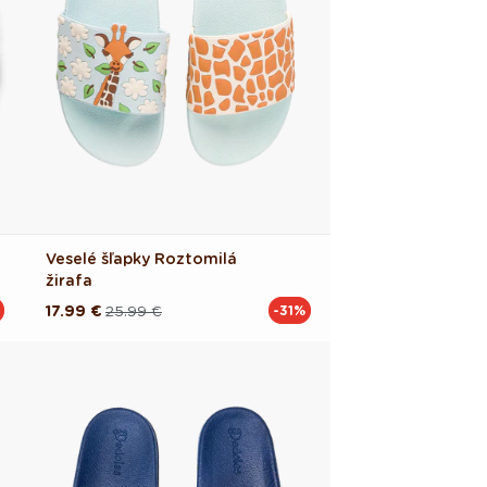
Veselé šľapky Roztomilá
žirafa
17.99 €
25.99 €
-31%
Pôvodná
Akciová
cena
cena