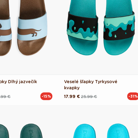
pky Dlhý jazvečík
Veselé šľapky Tyrkysové
kvapky
.99 €
17.99 €
25.99 €
-15%
-31%
Pôvodná
Akciová
cena
cena