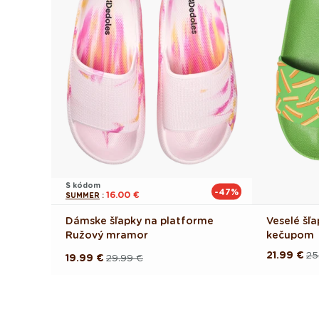
S kódom
-47%
16.00 €
SUMMER
:
Dámske šľapky na platforme
Veselé šľa
Ružový mramor
kečupom
21.99 €
25
Pôvodná
Akciová
19.99 €
29.99 €
Pôvodná
Akciová
cena
cena
cena
cena