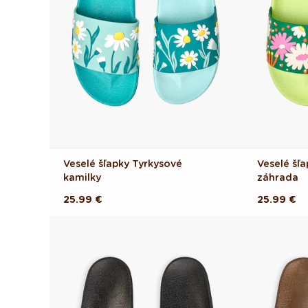
Veselé šľapky Tyrkysové
Veselé šľ
kamilky
záhrada
Pôvodná
25.99 €
Pôvodná
25.99 €
cena
cena