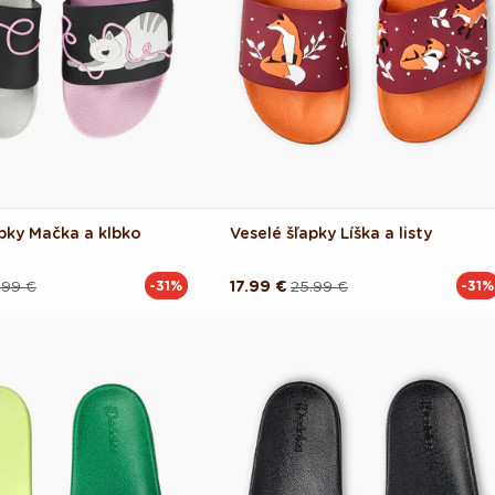
apky Mačka a klbko
Veselé šľapky Líška a listy
.99 €
17.99 €
25.99 €
-31%
-31%
Pôvodná
Akciová
cena
cena