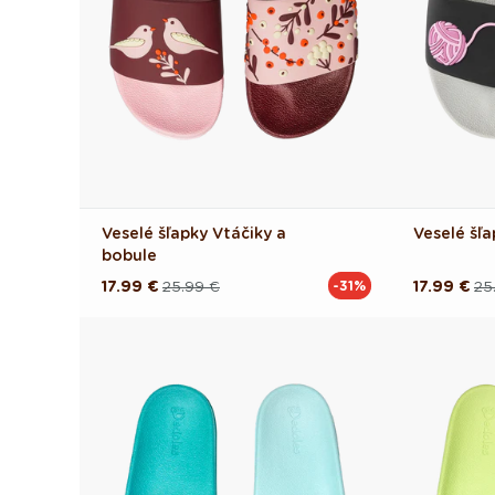
Veselé šľapky Vtáčiky a
Veselé šľ
bobule
17.99 €
25.99 €
17.99 €
25
-31%
Pôvodná
Akciová
Pôvodná
Akciová
cena
cena
cena
cena