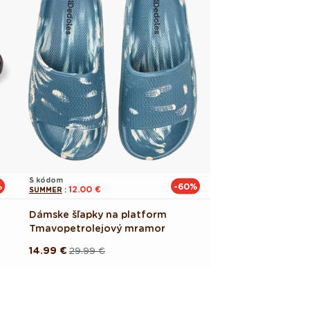
S kódom
%
-60%
12.00 €
SUMMER
:
Dámske šľapky na platform
Tmavo­petrolejový mramor
14.99 €
29.99 €
Pôvodná
Akciová
cena
cena