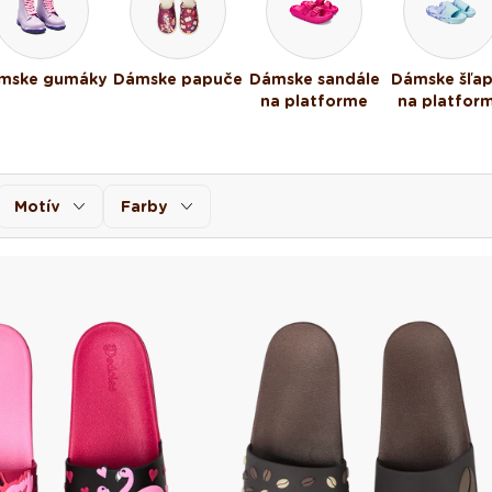
mske gumáky
Dámske papuče
Dámske sandále
Dámske šľa
na platforme
na platfor
Motív
Farby