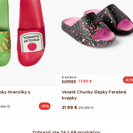
S kódom
-32
17.60 €
SUMMER
:
pky Hranolky s
Veselé Chunky šľapky Farebné
kvapky
.99 €
-15%
21.99 €
25.99 €
Pôvodná
Akciová
cena
cena
Zobrazili ste 24 z 68 produktov.