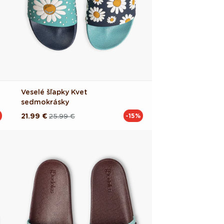
Veselé šľapky Kvet
sedmokrásky
21.99 €
25.99 €
-15%
Pôvodná
Akciová
cena
cena