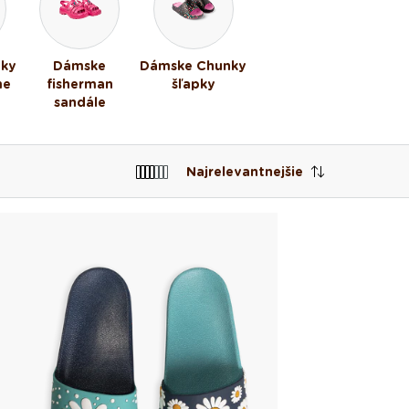
pky
Dámske
Dámske Chunky
me
fisherman
šľapky
sandále
Najrelevantnejšie