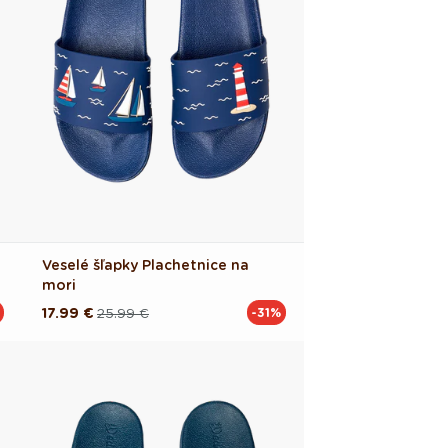
Veselé šľapky Plachetnice na
mori
17.99 €
25.99 €
-31%
Pôvodná
Akciová
cena
cena