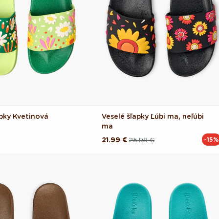
apky Kvetinová
Veselé šľapky Ľúbi ma, neľúbi
ma
21.99 €
25.99 €
-15%
Pôvodná
Akciová
cena
cena