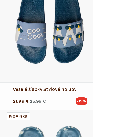
Veselé šľapky Štýlové holuby
21.99 €
25.99 €
-15%
Pôvodná
Akciová
cena
cena
Novinka