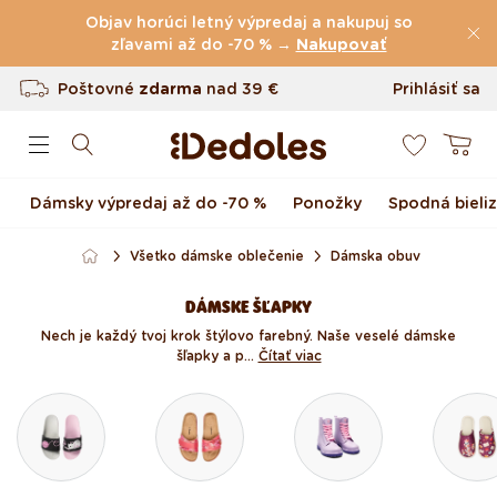
(60.231 Recenzie)
Preskočiť na obsah
Objav horúci letný výpredaj a nakupuj so
Poštovné
zľavami až do -70 % →
zdarma
nad
39 €
Nakupovať
Vrátenie tovaru až do 100 dní
Prihlásiť sa
0
Originálny dizajn navrhnutý u nás
Košík
Rýchle odoslanie do <48 hod
Dámsky výpredaj až do -70 %
Ponožky
Spodná bieli
Všetko dámske oblečenie
Dámska obuv
DÁMSKE ŠĽAPKY
Nech je každý tvoj krok štýlovo farebný. Naše veselé dámske
šľapky a p...
Čítať viac