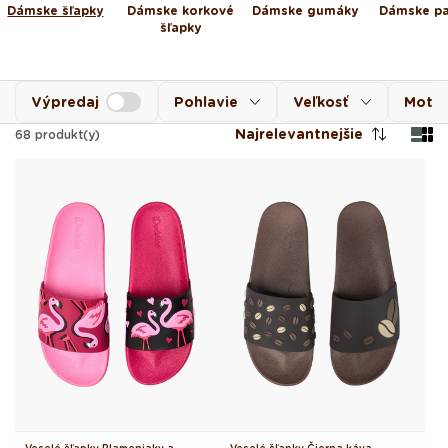
Dámske šľapky
Dámske korkové
Dámske gumáky
Dámske p
šľapky
Výpredaj
Pohlavie
Veľkosť
Motív
Najrelevantnejšie
68
produkt(y)