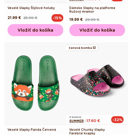
Veselé šľapky Štýlové holuby
Dámske šľapky na platforme
Ružový mramor
21.99 €
25.99 €
-15%
Pôvodná
Akciová
19.99 €
29.99 €
Pôvodná
Akciová
cena
cena
cena
cena
Vložiť do košíka
Vložiť do košíka
Cenová bomba 💥
S kódom
-32%
17.60 €
SUMMER
:
Veselé šľapky Panda Červená
Veselé Chunky šľapky
Farebné kvapky