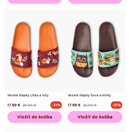
Veselé šľapky Líška a listy
Veselé šľapky Sova a knihy
17.99 €
25.99 €
17.99 €
25.99 €
-31%
-31%
Pôvodná
Akciová
Pôvodná
Akciová
cena
cena
cena
cena
Vložiť do košíka
Vložiť do košíka