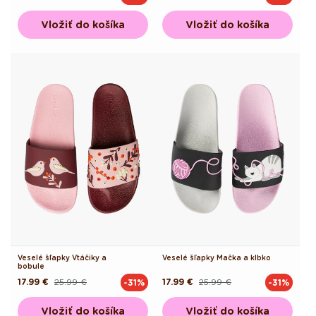
cena
cena
cena
cena
Vložiť do košíka
Vložiť do košíka
Veselé šľapky Vtáčiky a
Veselé šľapky Mačka a klbko
bobule
17.99 €
25.99 €
17.99 €
25.99 €
-31%
-31%
Pôvodná
Akciová
Pôvodná
Akciová
cena
cena
cena
cena
Vložiť do košíka
Vložiť do košíka