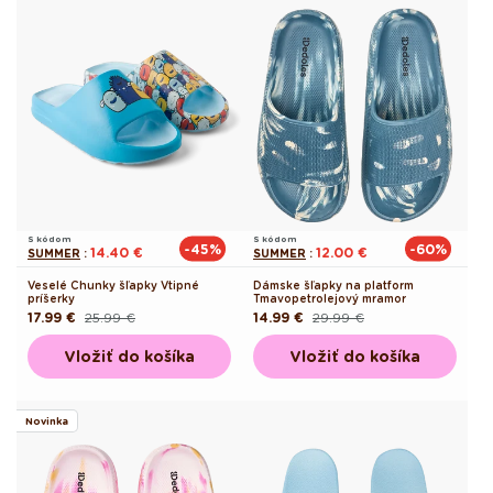
S kódom
S kódom
-45%
-60%
14.40 €
12.00 €
SUMMER
:
SUMMER
:
Veselé Chunky šľapky Vtipné
Dámske šľapky na platform
príšerky
Tmavo­petrolejový mramor
17.99 €
25.99 €
14.99 €
29.99 €
Pôvodná
Akciová
Pôvodná
Akciová
cena
cena
cena
cena
Vložiť do košíka
Vložiť do košíka
Novinka