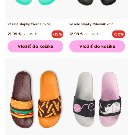
Veselé šľapky Čierna ovca
Veselé šľapky Milovník kníh
21.99 €
25.99 €
12.99 €
25.99 €
-15%
-50%
Pôvodná
Akciová
Pôvodná
Akciová
cena
cena
cena
cena
Vložiť do košíka
Vložiť do košíka