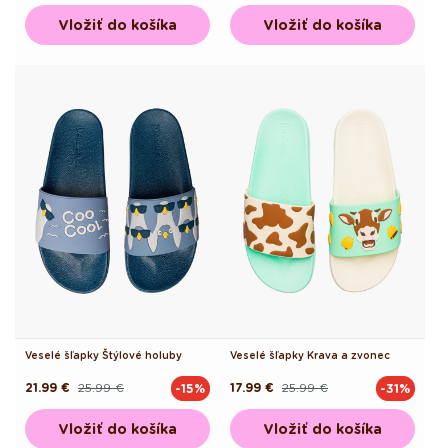
Vložiť do košíka
Vložiť do košíka
Veselé šľapky Štýlové holuby
Veselé šľapky Krava a zvonec
21.99 €
25.99 €
17.99 €
25.99 €
-15%
-31%
Pôvodná
Akciová
Pôvodná
Akciová
cena
cena
cena
cena
Vložiť do košíka
Vložiť do košíka