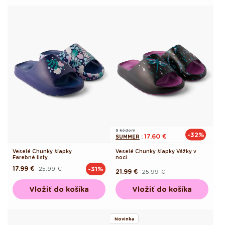
S kódom
-32%
17.60 €
SUMMER
:
Veselé Chunky šľapky
Veselé Chunky šľapky Vážky v
Farebné listy
noci
17.99 €
25.99 €
-31%
Pôvodná
Akciová
21.99 €
25.99 €
Pôvodná
Akciová
cena
cena
cena
cena
Vložiť do košíka
Vložiť do košíka
Novinka