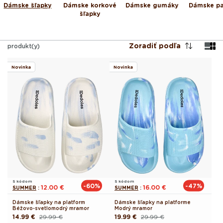
Dámske šľapky
Dámske korkové
Dámske gumáky
Dámske p
šľapky
Zoradiť podľa
produkt(y)
Novinka
Novinka
S kódom
S kódom
-60%
-47%
12.00 €
16.00 €
SUMMER
:
SUMMER
:
Dámske šľapky na platform
Dámske šľapky na platforme
Béžovo-svetlomodrý mramor
Modrý mramor
14.99 €
29.99 €
19.99 €
29.99 €
Pôvodná
Akciová
Pôvodná
Akciová