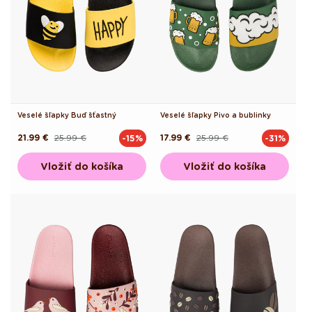
Veselé šľapky Buď šťastný
Veselé šľapky Pivo a bublinky
21.99 €
25.99 €
17.99 €
25.99 €
-15%
-31%
Pôvodná
Akciová
Pôvodná
Akciová
cena
cena
cena
cena
Vložiť do košíka
Vložiť do košíka