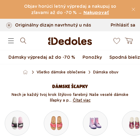
Poštovné
zdarma
nad
39 €
Preskočiť na obsah
Objav horúci letný výpredaj a nakupuj so
Vrátenie tovaru až do 100 dní
zľavami až do -70 % →
Nakupovať
Originálny dizajn navrhnutý u nás
Prihlásiť sa
0
Rýchle odoslanie do <48 hod
Košík
Dámsky výpredaj až do -70 %
Ponožky
Spodná bieli
Všetko dámske oblečenie
Dámska obuv
DÁMSKE ŠĽAPKY
Nech je každý tvoj krok štýlovo farebný. Naše veselé dámske
šľapky a p...
Čítať viac