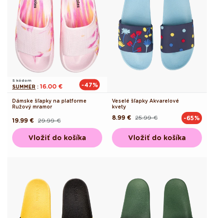
S kódom
-47%
16.00 €
SUMMER
:
Dámske šľapky na platforme
Veselé šľapky Akvarelové
Ružový mramor
kvety
8.99 €
25.99 €
-65%
Pôvodná
Akciová
19.99 €
29.99 €
Pôvodná
Akciová
cena
cena
cena
cena
Vložiť do košíka
Vložiť do košíka