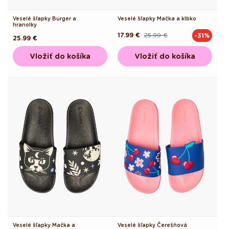
Veselé šľapky Burger a
Veselé šľapky Mačka a klbko
hranolky
17.99 €
25.99 €
-31%
Pôvodná
Akciová
Pôvodná
25.99 €
cena
cena
cena
Vložiť do košíka
Vložiť do košíka
Veselé šľapky Mačka a
Veselé šľapky Čerešňová