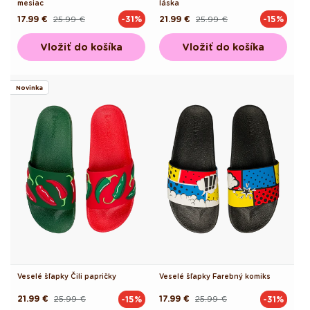
mesiac
láska
17.99 €
25.99 €
21.99 €
25.99 €
-31%
-15%
Pôvodná
Akciová
Pôvodná
Akciová
cena
cena
cena
cena
Vložiť do košíka
Vložiť do košíka
Novinka
Veselé šľapky Čili papričky
Veselé šľapky Farebný komiks
21.99 €
25.99 €
17.99 €
25.99 €
-15%
-31%
Pôvodná
Akciová
Pôvodná
Akciová
cena
cena
cena
cena