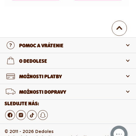
POMOC A VRÁTENIE
Kontaktujte nás
O DEDOLESE
Najčastejšie otázky
O nás
MOŽNOSTI PLATBY
Vrátenie a reklamácia
O produktoch
MOŽNOSTI DOPRAVY
Odstúpenie od zmluvy
Veľkoobchod
SLEDUJTE NÁS:
Kariéra v Dedoles
© 2011 - 2026 Dedoles