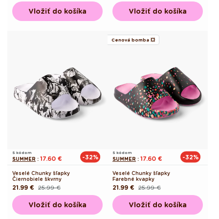
cena
cena
cena
cena
Vložiť do košíka
Vložiť do košíka
Cenová bomba 💥
S kódom
S kódom
-32%
-32%
17.60 €
17.60 €
SUMMER
:
SUMMER
:
Veselé Chunky šľapky
Veselé Chunky šľapky
Čiernobiele škvrny
Farebné kvapky
21.99 €
25.99 €
21.99 €
25.99 €
Pôvodná
Akciová
Pôvodná
Akciová
cena
cena
cena
cena
Vložiť do košíka
Vložiť do košíka