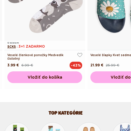
S kódom
3+1 ZADARMO
SCKS
:
Veselé členkové ponožky Medvedík
Veselé šľapky Kvet sedm
čistotný
3.99 €
6.99 €
21.99 €
25.99 €
-43%
Pôvodná
Akciová
Pôvodná
Akciová
cena
cena
cena
cena
Vložiť do košíka
Vložiť do
TOP KATEGÓRIE