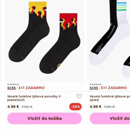
S kódom
S kódom
3+1 ZADARMO
3+1 ZADARMO
SCKS
:
SCKS
:
Veselé funkčné lýtkové ponožky V
Veselé funkčné lýtkové 
plameňoch
vpred
4.99 €
7.99 €
4.99 €
7.99 €
-38%
Pôvodná
Akciová
Pôvodná
Akciová
cena
cena
cena
cena
Vložiť do košíka
Vložiť do