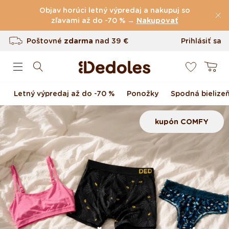
(60.231 Recenzie)
Preskočiť na obsah
Objav horúci letný výpredaj a nakupuj so
Poštovné
zľavami až do -70 % →
zdarma
nad
39 €
Nakupovať
Vrátenie tovaru až do 100 dní
Prihlásiť sa
0
Originálny dizajn navrhnutý u nás
Košík
Rýchle odoslanie do <48 hod
Letný výpredaj až do -70 %
Ponožky
Spodná bielize
kupón COMFY