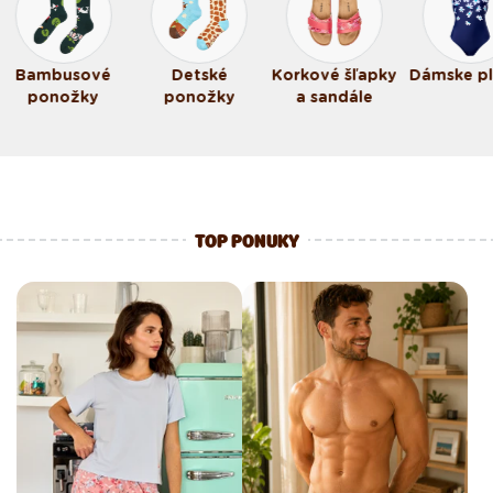
Bambusové
Detské
Korkové šľapky
Dámske p
ponožky
ponožky
a sandále
TOP PONUKY