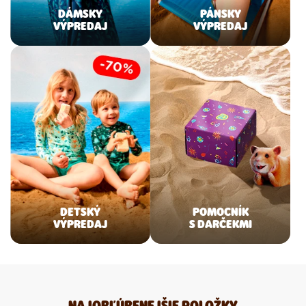
DÁMSKY
PÁNSKY
VÝPREDAJ
VÝPREDAJ
DETSKÝ
POMOCNÍK
VÝPREDAJ
S DARČEKMI
NAJOBĽÚBENEJŠIE POLOŽKY