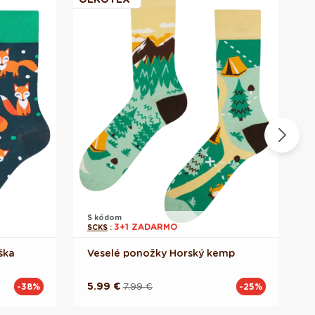
S kódom
S
3+1 ZADARMO
SCKS
:
S
ška
Veselé ponožky Horský kemp
l
5.99 €
7.99 €
-38%
-25%
Pôvodná
Akciová
cena
cena