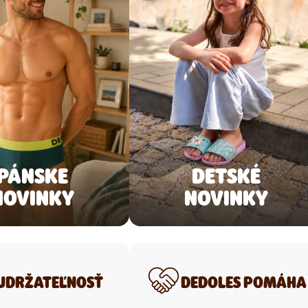
PÁNSKE
DETSKÉ
NOVINKY
NOVINKY
UDRŽATEĽNOSŤ
DEDOLES POMÁHA