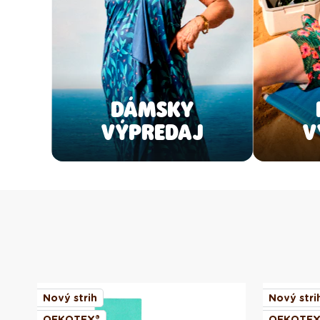
DÁMSKY
VÝPREDAJ
V
Nový strih
Nový stri
OEKOTEX®
OEKOTEX