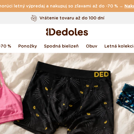
horúci letný výpredaj a nakupuj so zľavami až do -70 % →
Vrátenie tovaru až do 100 dní
Nak
Originálny dizajn navrhnutý u nás
Rýchle odoslanie do <48 hod
-70 %
Ponožky
Spodná bielizeň
Obuv
Letná kolekci