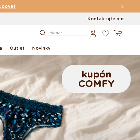
upovať
Kontaktujte nás
0
Košík
Hľadať
a
Outlet
Novinky
kupón
COMFY