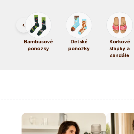
elé
Bambusové
Detské
Korkové
žky
ponožky
ponožky
šľapky a
sandále