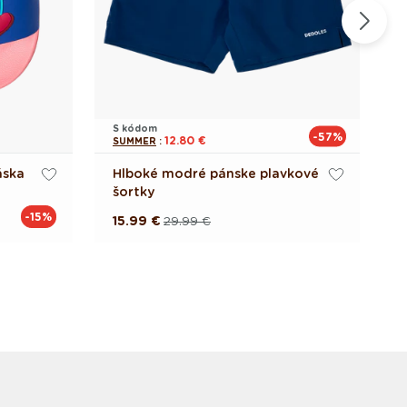
S kódom
S
-57%
12.80 €
SUMMER
:
S
áska
Hlboké modré pánske plavkové
V
šortky
-15%
15.99 €
29.99 €
1
Pôvodná
Akciová
cena
cena