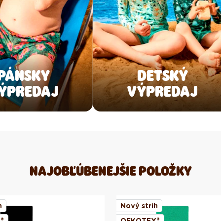
PÁNSKY
DETSKÝ
ÝPREDAJ
VÝPREDAJ
NAJOBĽÚBENEJŠIE POLOŽKY
h
Nový strih
®
OEKOTEX®