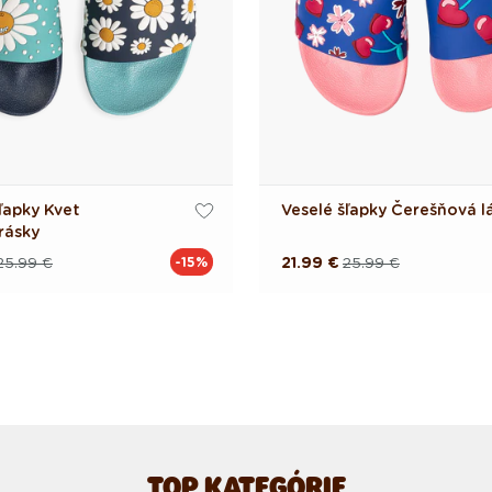
ľapky Kvet
Veselé šľapky Čerešňová l
rásky
25.99 €
21.99 €
25.99 €
-15%
á
á
Pôvodná
Akciová
cena
cena
TOP KATEGÓRIE