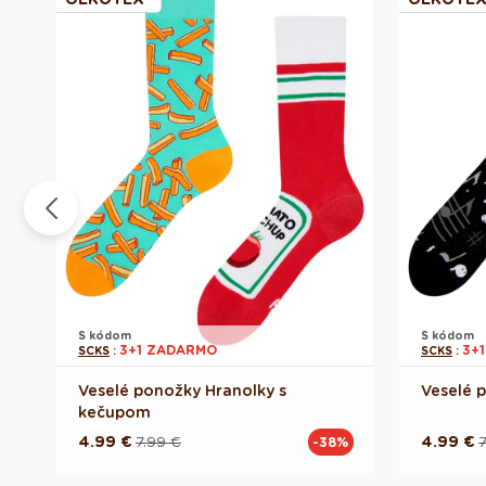
S kódom
S kódom
3+1 ZADARMO
3+
SCKS
:
SCKS
:
Veselé ponožky Hranolky s
Veselé 
kečupom
4.99 €
7.99 €
4.99 €
7
%
-38%
Pôvodná
Akciová
Pôvodn
Akciov
cena
cena
cena
cena