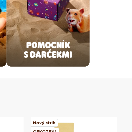
POMOCNÍK
S DARČEKMI
Nový strih
No
OEKOTEX®
OE