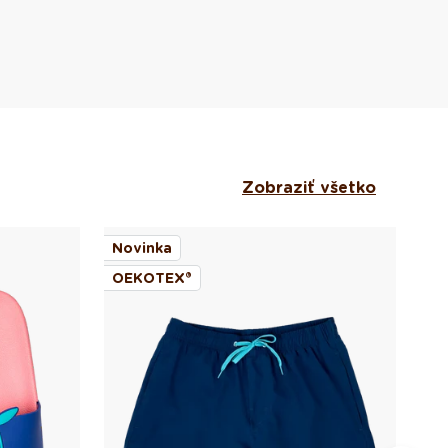
Zobraziť všetko
Novinka
No
OEKOTEX®
OE