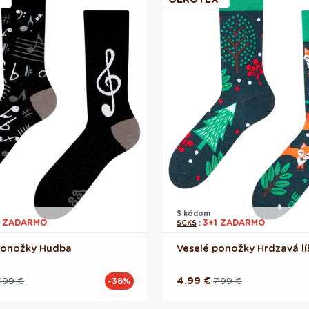
S kódom
1 ZADARMO
3+1 ZADARMO
SCKS
:
ponožky Hudba
Veselé ponožky Hrdzavá lí
.99 €
4.99 €
7.99 €
-38%
á
á
Pôvodná
Akciová
cena
cena