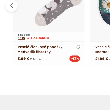
S kódom
3+1 ZADARMO
SCKS
:
Veselé členkové ponožky
Veselé š
Medvedík čistotný
sedmok
3.99 €
6.99 €
21.99 €
%
-43%
Pôvodná
Akciová
Pôvodn
Akciov
cena
cena
cena
cena