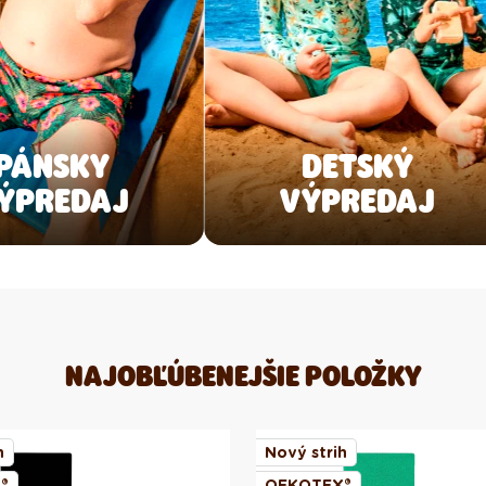
PÁNSKY
DETSKÝ
ÝPREDAJ
VÝPREDAJ
NAJOBĽÚBENEJŠIE POLOŽKY
h
Nový strih
®
OEKOTEX®