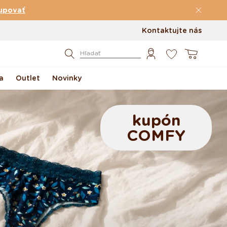
upovať
Kontaktujte nás
0
Košík
Hľadať
a
Outlet
Novinky
kupón
COMFY