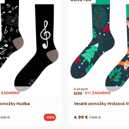
S kódom
1 ZADARMO
3+1 ZADARMO
SCKS
:
ponožky Hudba
Veselé ponožky Hrdzavá lí
.99 €
4.99 €
7.99 €
-38%
á
á
Pôvodná
Akciová
cena
cena