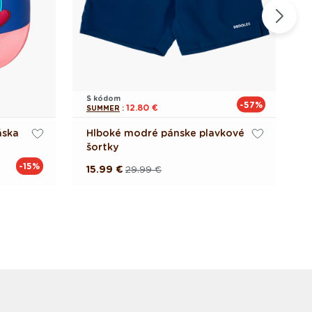
S kódom
S
-57%
12.80 €
SUMMER
:
S
áska
Hlboké modré pánske plavkové
V
šortky
-15%
15.99 €
29.99 €
1
Pôvodná
Akciová
cena
cena