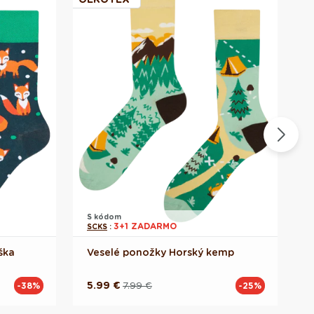
S kódom
S
3+1 ZADARMO
SCKS
:
S
ška
Veselé ponožky Horský kemp
l
5.99 €
7.99 €
-38%
-25%
Pôvodná
Akciová
cena
cena