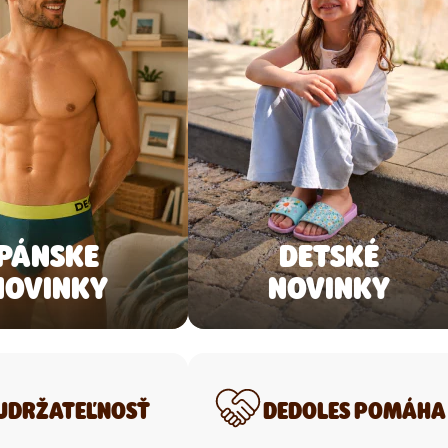
PÁNSKE
DETSKÉ
NOVINKY
NOVINKY
UDRŽATEĽNOSŤ
DEDOLES POMÁHA