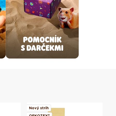
POMOCNÍK
S DARČEKMI
Nový strih
No
OEKOTEX®
OE