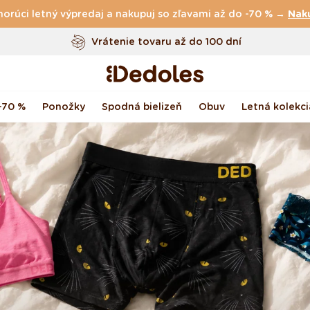
horúci letný výpredaj a nakupuj so zľavami až do -70 % →
Vrátenie tovaru až do 100 dní
Nak
Originálny dizajn navrhnutý u nás
Rýchle odoslanie do <48 hod
-70 %
Ponožky
Spodná bielizeň
Obuv
Letná kolekci