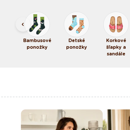
elé
Bambusové
Detské
Korkové
žky
ponožky
ponožky
šľapky a
sandále