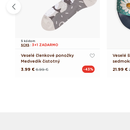
S kódom
3+1 ZADARMO
SCKS
:
Veselé členkové ponožky
Veselé š
Medvedík čistotný
sedmok
3.99 €
6.99 €
21.99 €
%
-43%
Pôvodná
Akciová
Pôvodn
Akciov
cena
cena
cena
cena