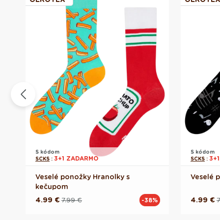
S kódom
S kódom
3+1 ZADARMO
3+
SCKS
:
SCKS
:
Veselé ponožky Hranolky s
Veselé 
kečupom
4.99 €
7.99 €
4.99 €
7
%
-38%
Pôvodná
Akciová
Pôvodn
Akciov
cena
cena
cena
cena