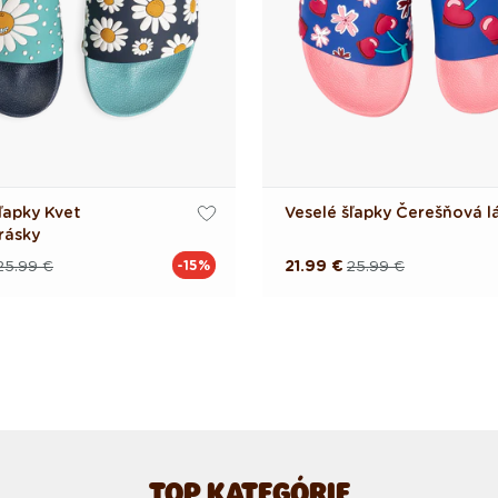
ľapky Kvet
Veselé šľapky Čerešňová l
rásky
25.99 €
21.99 €
25.99 €
-15%
á
á
Pôvodná
Akciová
cena
cena
TOP KATEGÓRIE