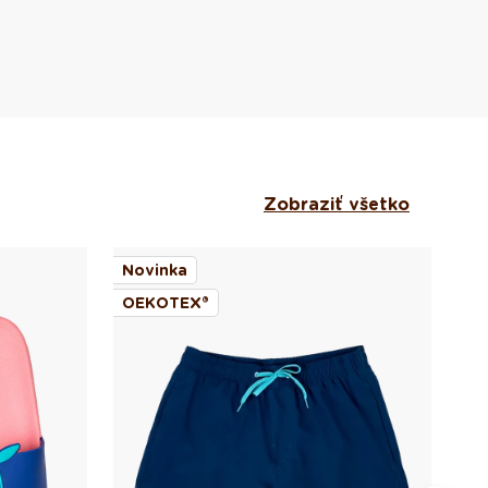
Zobraziť všetko
Novinka
No
OEKOTEX®
OE