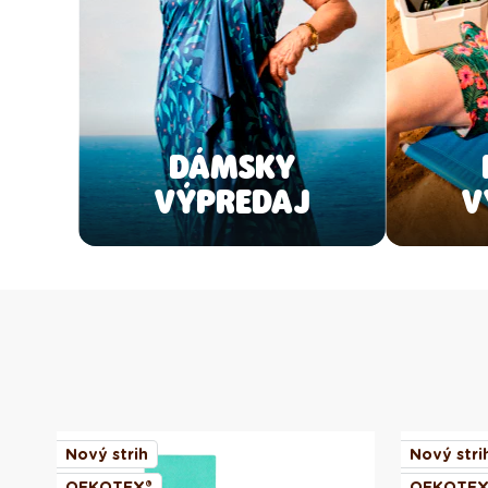
DÁMSKY
VÝPREDAJ
V
Nový strih
Nový stri
OEKOTEX®
OEKOTEX