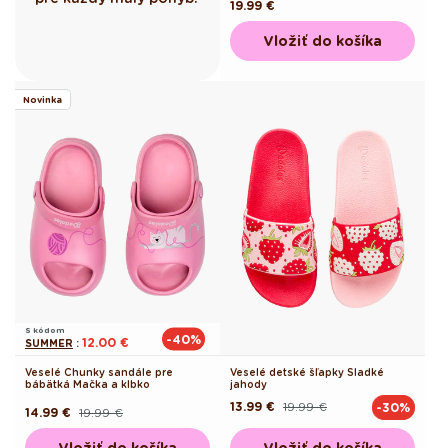
Pôvodná
19.99 €
cena
Vložiť do košíka
Novinka
S kódom
-40%
12.00 €
SUMMER
:
Veselé Chunky sandále pre
Veselé detské šľapky Sladké
bábätká Mačka a klbko
jahody
13.99 €
19.99 €
-30%
Pôvodná
Akciová
14.99 €
19.99 €
Pôvodná
Akciová
cena
cena
cena
cena
Vložiť do košíka
Vložiť do košíka