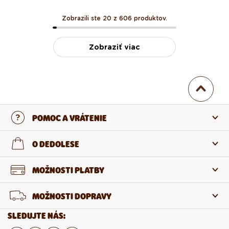
Zobrazili ste 20 z 606 produktov.
Zobraziť viac
POMOC A VRÁTENIE
Kontaktujte nás
O DEDOLESE
Najčastejšie otázky
O nás
MOŽNOSTI PLATBY
Vrátenie a reklamácia
O produktoch
MOŽNOSTI DOPRAVY
Odstúpenie od zmluvy
Veľkoobchod
SLEDUJTE NÁS: