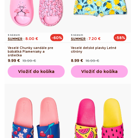
S kódom
S kódom
-60%
-58%
8.00 €
7.20 €
SUMMER
:
SUMMER
:
Veselé Chunky sandále pre
Veselé detské plavky Letné
bábätká Plameniaky a
citróny
srdiečka
9.99 €
19.99 €
8.99 €
16.99 €
Pôvodná
Akciová
Pôvodná
Akciová
cena
cena
cena
cena
Vložiť do košíka
Vložiť do košíka