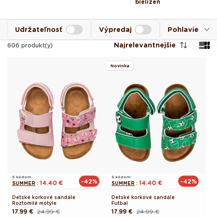
bielizeň
Udržateľnosť
Výpredaj
Pohlavie
Najrelevantnejšie
606
produkt(y)
Novinka
S kódom
S kódom
-42%
-42%
14.40 €
14.40 €
SUMMER
:
SUMMER
:
Detské korkové sandále
Detské korkové sandále
Roztomilé motýle
Futbal
17.99 €
24.99 €
17.99 €
24.99 €
Pôvodná
Akciová
Pôvodná
Akciová