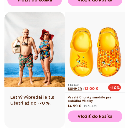
S kódom
-40%
12.00 €
SUMMER
:
Letný výpredaj je tu!
Veselé Chunky sandále pre
bábätká Včielky
Ušetri až do -70 %.
14.99 €
19.99 €
Pôvodná
Akciová
cena
cena
Vložiť do košíka