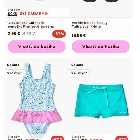
S kódom
3+1 ZADARMO
SCKS
:
Dievčenské Cutecore
Veselé detské šľapky
ponožky Piknikové čerešne
Futbalové ihrisko
2.99 €
6.99 €
-57%
Pôvodná
Akciová
Pôvodná
19.99 €
cena
cena
cena
Vložiť do košíka
Vložiť do košíka
Novinka
Novinka
OEKOTEX®
OEKOTEX®
S kódom
S kódom
-60%
-67%