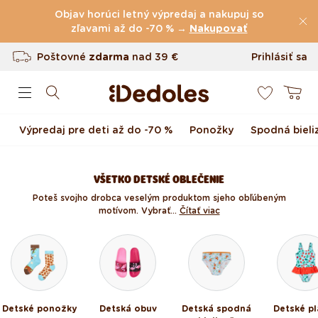
(60.227 Recenzie)
Preskočiť na obsah
Objav horúci letný výpredaj a nakupuj so
Poštovné
zľavami až do -70 % →
zdarma
nad
39 €
Nakupovať
Vrátenie tovaru až do 100 dní
Prihlásiť sa
0
Originálny dizajn navrhnutý u nás
Košík
Rýchle odoslanie do <48 hod
Výpredaj pre deti až do -70 %
Ponožky
Spodná bieli
VŠETKO DETSKÉ OBLEČENIE
Poteš svojho drobca veselým produktom s jeho obľúbeným
motívom. Vybrať...
Čítať viac
Detské ponožky
Detská obuv
Detská spodná
Detské pl