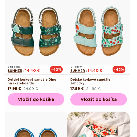
S kódom
S kódom
-42%
-42%
14.40 €
14.40 €
SUMMER
:
SUMMER
:
Detské korkové sandále Dino
Detské korkové sandále
na skateboarde
Jahôdky
17.99 €
24.99 €
17.99 €
24.99 €
Pôvodná
Akciová
Pôvodná
Akciová
cena
cena
cena
cena
Vložiť do košíka
Vložiť do košíka