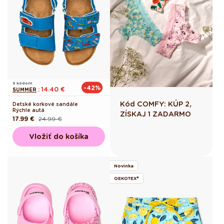
S kódom
-42%
14.40 €
SUMMER
:
Kód COMFY: KÚP 2,
Detské korkové sandále
Rýchle autá
ZÍSKAJ 1 ZADARMO
17.99 €
24.99 €
Pôvodná
Akciová
cena
cena
Vložiť do košíka
Novinka
OEKOTEX®