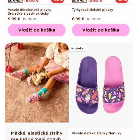
8.00 €
5.60 €
SUMMER
:
SUMMER
:
Veselé dievčenské plavky
Tyrkysové detské plavky
Srdiečka a sedmokrásky
9.99 €
19.99 €
6.99 €
16.99 €
Pôvodná
Akciová
Pôvodná
Akciová
cena
cena
cena
cena
Vložiť do košíka
Vložiť do košíka
Novinka
Mäkké, elastické strihy
Veselé detské šľapky Nanuky
pre každý malý pohyb.