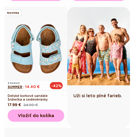
Novinka
S kódom
-42%
14.40 €
SUMMER
:
Uži si leto plné farieb.
Detské korkové sandále
Srdiečka a sedmokrásky
17.99 €
24.99 €
Pôvodná
Akciová
cena
cena
Vložiť do košíka