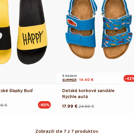
S kódom
-42
14.40 €
SUMMER
:
tské šľapky Buď
Detské korkové sandále
Rýchle autá
99 €
-60%
17.99 €
24.99 €
Pôvodná
Akciová
cena
cena
Zobrazili ste 7 z 7 produktov.