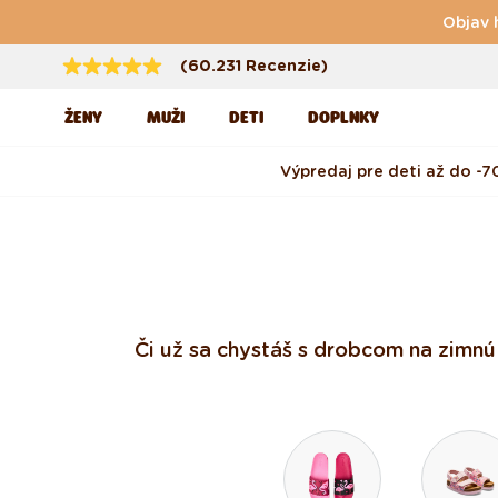
Preskočiť na obsah
Objav 
(60.231 Recenzie)
ŽENY
MUŽI
DETI
DOPLNKY
Výpredaj pre deti až do -7
Či už sa chystáš s drobcom na zimnú