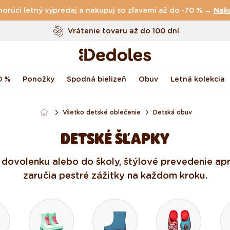
horúci letný výpredaj a nakupuj so zľavami až do -70 % →
Vrátenie tovaru až do 100 dní
Nak
Originálny dizajn navrhnutý u nás
Rýchle odoslanie do <48 hod
0 %
Ponožky
Spodná bielizeň
Obuv
Letná kolekcia
Všetko detské oblečenie
Detská obuv
DETSKÉ ŠĽAPKY
 dovolenku alebo do školy, štýlové prevedenie a 
zaručia pestré zážitky na každom kroku.