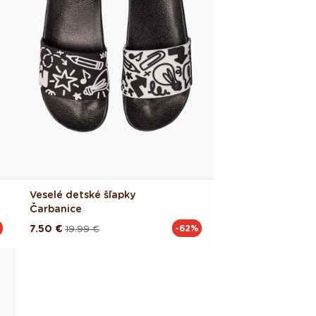
Veselé detské šľapky
Čarbanice
7.50 €
19.99 €
-62%
Pôvodná
Akciová
cena
cena