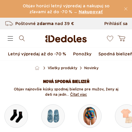
(60.231 Recenzie)
Preskočiť na obsah
Objav horúci letný výpredaj a nakupuj so
Poštovné
zľavami až do -70 % →
zdarma
nad
39 €
Nakupovať
Vrátenie tovaru až do 100 dní
Prihlásiť sa
0
Originálny dizajn navrhnutý u nás
Košík
Rýchle odoslanie do <48 hod
Letný výpredaj až do -70 %
Ponožky
Spodná bielize
Všetky produkty
Novinky
NOVÁ SPODNÁ BIELIZEŇ
Objav najnovšie kúsky spodnej bielizne pre mužov, ženy aj
deti na jedn...
Čítať viac