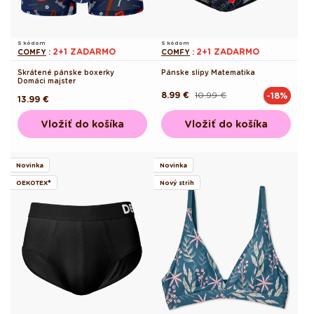
S kódom
S kódom
2+1 ZADARMO
2+1 ZADARMO
COMFY
:
COMFY
:
Skrátené pánske boxerky
Pánske slipy Matematika
Domáci majster
8.99 €
10.99 €
-18%
Pôvodná
Akciová
Pôvodná
13.99 €
cena
cena
cena
Vložiť do košíka
Vložiť do košíka
Novinka
Novinka
OEKOTEX®
Nový strih