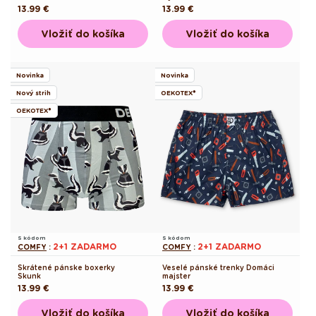
Pôvodná
13.99 €
Pôvodná
13.99 €
cena
cena
Vložiť do košíka
Vložiť do košíka
Novinka
Novinka
Nový strih
OEKOTEX®
OEKOTEX®
S kódom
S kódom
2+1 ZADARMO
2+1 ZADARMO
COMFY
:
COMFY
:
Skrátené pánske boxerky
Veselé pánské trenky Domáci
Skunk
majster
Pôvodná
13.99 €
Pôvodná
13.99 €
cena
cena
Vložiť do košíka
Vložiť do košíka