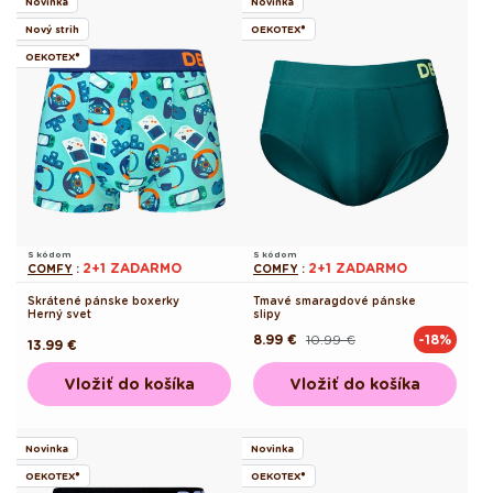
Novinka
Novinka
Nový strih
OEKOTEX®
OEKOTEX®
S kódom
S kódom
2+1 ZADARMO
2+1 ZADARMO
COMFY
:
COMFY
:
Skrátené pánske boxerky
Tmavé smaragdové pánske
Herný svet
slipy
8.99 €
10.99 €
-18%
Pôvodná
Akciová
Pôvodná
13.99 €
cena
cena
cena
Vložiť do košíka
Vložiť do košíka
Novinka
Novinka
OEKOTEX®
OEKOTEX®