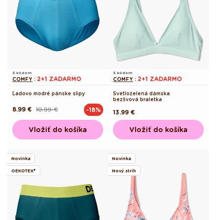
S kódom
S kódom
2+1 ZADARMO
2+1 ZADARMO
COMFY
:
COMFY
:
Ľadovo modré pánske slipy
Svetlozelená dámska
bezšvová braletka
8.99 €
10.99 €
-18%
Pôvodná
Akciová
Pôvodná
13.99 €
cena
cena
cena
Vložiť do košíka
Vložiť do košíka
Novinka
Novinka
OEKOTEX®
Nový strih