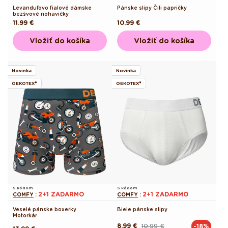
Levanduľovo fialové dámske
Pánske slipy Čili papričky
bezšvové nohavičky
Pôvodná
11.99 €
Pôvodná
10.99 €
cena
cena
Vložiť do košíka
Vložiť do košíka
Novinka
Novinka
OEKOTEX®
OEKOTEX®
S kódom
S kódom
2+1 ZADARMO
2+1 ZADARMO
COMFY
:
COMFY
:
Veselé pánske boxerky
Biele pánske slipy
Motorkár
8.99 €
10.99 €
-18%
Pôvodná
Akciová