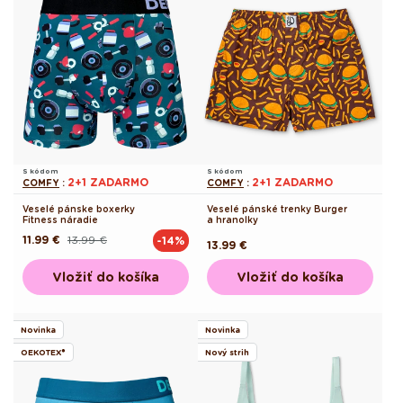
S kódom
S kódom
2+1 ZADARMO
2+1 ZADARMO
COMFY
:
COMFY
:
Veselé pánske boxerky
Veselé pánské trenky Burger
Fitness náradie
a hranolky
11.99 €
13.99 €
-14%
Pôvodná
Akciová
Pôvodná
13.99 €
cena
cena
cena
Vložiť do košíka
Vložiť do košíka
Novinka
Novinka
OEKOTEX®
Nový strih