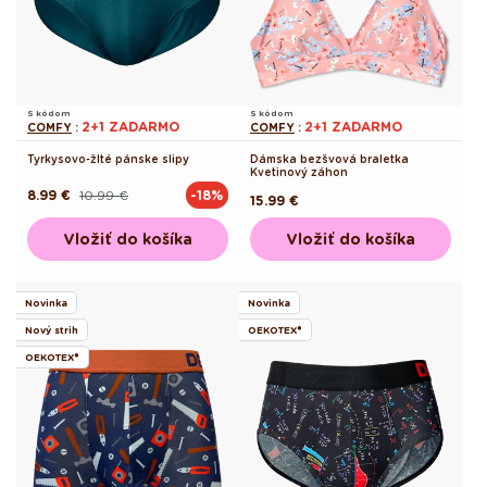
S kódom
S kódom
2+1 ZADARMO
2+1 ZADARMO
COMFY
:
COMFY
:
Tyrkysovo-žlté pánske slipy
Dámska bezšvová braletka
Kvetinový záhon
8.99 €
10.99 €
-18%
Pôvodná
Akciová
Pôvodná
15.99 €
cena
cena
cena
Vložiť do košíka
Vložiť do košíka
Novinka
Novinka
Nový strih
OEKOTEX®
OEKOTEX®