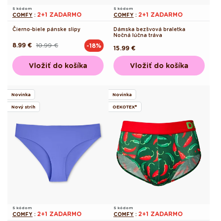
S kódom
S kódom
2+1 ZADARMO
2+1 ZADARMO
COMFY
:
COMFY
:
Čierno-biele pánske slipy
Dámska bezšvová braletka
Nočná lúčna tráva
8.99 €
10.99 €
-18%
Pôvodná
Akciová
Pôvodná
15.99 €
cena
cena
cena
Vložiť do košíka
Vložiť do košíka
Novinka
Novinka
Nový strih
OEKOTEX®
S kódom
S kódom
2+1 ZADARMO
2+1 ZADARMO
COMFY
:
COMFY
: