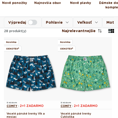
Nové ponožky
Najnovšia obuv
Nové plavky
Dámske d
komple
Výpredaj
Pohlavie
Veľkosť
Motív
Najrelevantnejšie
28
produkt(y)
Novinka
Novinka
OEKOTEX®
OEKOTEX®
S kódom
S kódom
2+1 ZADARMO
2+1 ZADARMO
COMFY
:
COMFY
:
Veselé pánské trenky Vlk a
Veselé pánské trenky
mesiac
Cyklistika