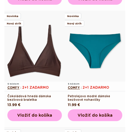
Novinka
Novinka
Nový strih
Nový strih
S kódom
S kódom
2+1 ZADARMO
2+1 ZADARMO
COMFY
:
COMFY
:
Čokoládová hnedá dámska
Petrolejovo modré dámske
bezšvová braletka
bezšvové nohavičky
Pôvodná
13.99 €
Pôvodná
11.99 €
cena
cena
Vložiť do košíka
Vložiť do košíka