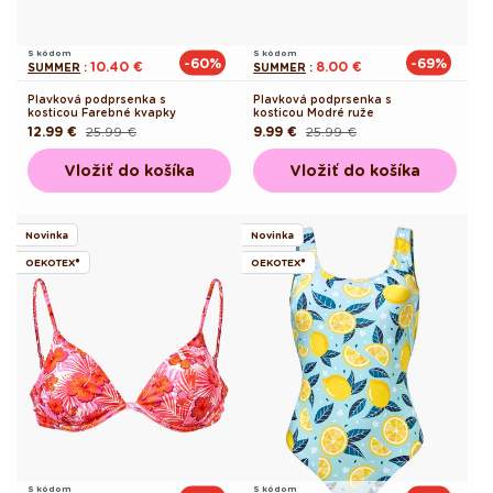
S kódom
S kódom
-60%
-69%
10.40 €
8.00 €
SUMMER
:
SUMMER
:
Plavková podprsenka s
Plavková podprsenka s
kosticou Farebné kvapky
kosticou Modré ruže
12.99 €
25.99 €
9.99 €
25.99 €
Pôvodná
Akciová
Pôvodná
Akciová
cena
cena
cena
cena
Vložiť do košíka
Vložiť do košíka
Novinka
Novinka
OEKOTEX®
OEKOTEX®
S kódom
S kódom