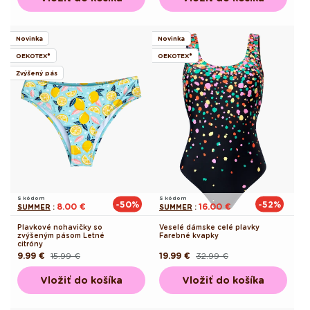
Novinka
Novinka
OEKOTEX®
OEKOTEX®
Zvýšený pás
S kódom
S kódom
-50%
-52%
8.00 €
16.00 €
SUMMER
:
SUMMER
:
Plavkové nohavičky so
Veselé dámske celé plavky
zvýšeným pásom Letné
Farebné kvapky
citróny
9.99 €
15.99 €
19.99 €
32.99 €
Pôvodná
Akciová
Pôvodná
Akciová
cena
cena
cena
cena
Vložiť do košíka
Vložiť do košíka