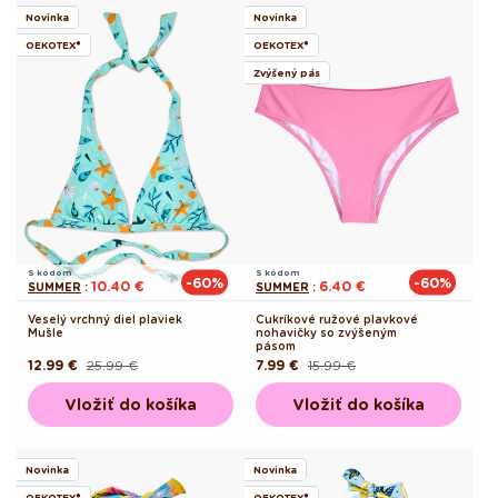
Novinka
Novinka
OEKOTEX®
OEKOTEX®
Zvýšený pás
S kódom
S kódom
-60%
-60%
10.40 €
6.40 €
SUMMER
:
SUMMER
:
Veselý vrchný diel plaviek
Cukríkové ružové plavkové
Mušle
nohavičky so zvýšeným
pásom
12.99 €
25.99 €
7.99 €
15.99 €
Pôvodná
Akciová
Pôvodná
Akciová
cena
cena
cena
cena
Vložiť do košíka
Vložiť do košíka
Novinka
Novinka
OEKOTEX®
OEKOTEX®