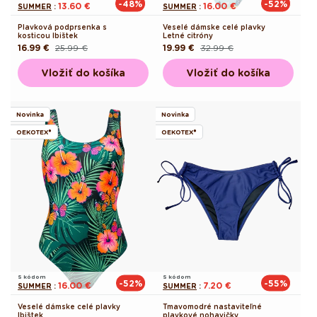
-48%
-52%
13.60 €
16.00 €
SUMMER
:
SUMMER
:
Plavková podprsenka s
Veselé dámske celé plavky
kosticou Ibištek
Letné citróny
16.99 €
25.99 €
19.99 €
32.99 €
Pôvodná
Akciová
Pôvodná
Akciová
cena
cena
cena
cena
Vložiť do košíka
Vložiť do košíka
Novinka
Novinka
OEKOTEX®
OEKOTEX®
S kódom
S kódom
-52%
-55%
16.00 €
7.20 €
SUMMER
:
SUMMER
:
Veselé dámske celé plavky
Tmavomodré nastaviteľné
Ibištek
plavkové nohavičky