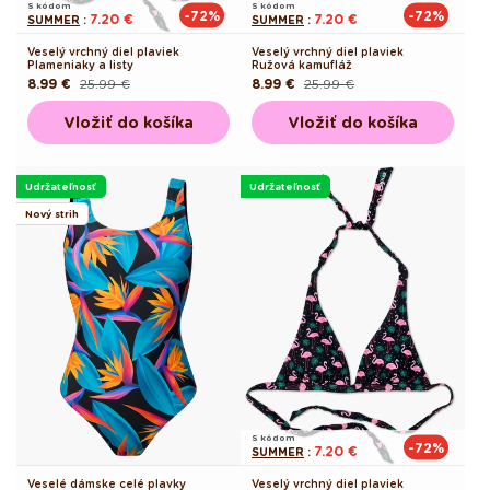
S kódom
S kódom
-72%
-72%
7.20 €
7.20 €
SUMMER
:
SUMMER
:
Veselý vrchný diel plaviek
Veselý vrchný diel plaviek
Plameniaky a listy
Ružová kamufláž
8.99 €
25.99 €
8.99 €
25.99 €
Pôvodná
Akciová
Pôvodná
Akciová
cena
cena
cena
cena
Vložiť do košíka
Vložiť do košíka
Udržateľnosť
Udržateľnosť
Nový strih
S kódom
-72%
7.20 €
SUMMER
:
Veselé dámske celé plavky
Veselý vrchný diel plaviek