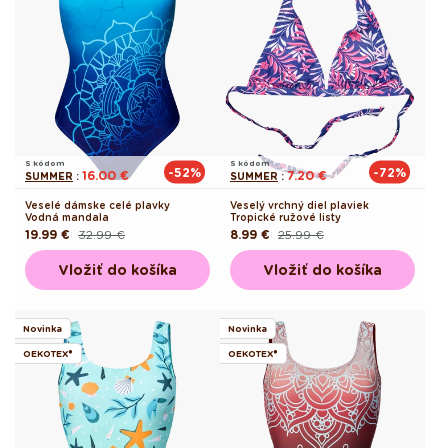
S kódom
S kódom
-52%
-72%
16.00 €
7.20 €
SUMMER
:
SUMMER
:
Veselé dámske celé plavky
Veselý vrchný diel plaviek
Vodná mandala
Tropické ružové listy
19.99 €
32.99 €
8.99 €
25.99 €
Pôvodná
Akciová
Pôvodná
Akciová
cena
cena
cena
cena
Vložiť do košíka
Vložiť do košíka
Novinka
Novinka
OEKOTEX®
OEKOTEX®