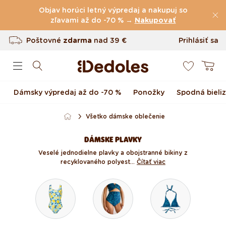
(60.231 Recenzie)
Preskočiť na obsah
Objav horúci letný výpredaj a nakupuj so
Poštovné
zľavami až do -70 % →
zdarma
nad
39 €
Nakupovať
Vrátenie tovaru až do 100 dní
Prihlásiť sa
0
Originálny dizajn navrhnutý u nás
Košík
Rýchle odoslanie do <48 hod
Dámsky výpredaj až do -70 %
Ponožky
Spodná bieli
Všetko dámske oblečenie
DÁMSKE PLAVKY
Veselé jednodielne plavky a obojstranné bikiny z
recyklovaného polyest...
Čítať viac