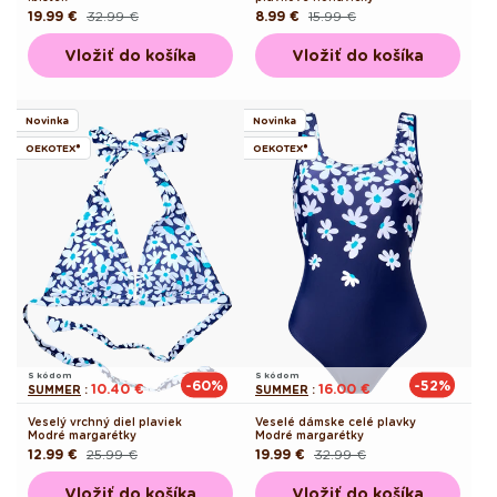
19.99 €
32.99 €
8.99 €
15.99 €
Pôvodná
Akciová
Pôvodná
Akciová
cena
cena
cena
cena
Vložiť do košíka
Vložiť do košíka
Novinka
Novinka
OEKOTEX®
OEKOTEX®
S kódom
S kódom
-60%
-52%
10.40 €
16.00 €
SUMMER
:
SUMMER
:
Veselý vrchný diel plaviek
Veselé dámske celé plavky
Modré margarétky
Modré margarétky
12.99 €
25.99 €
19.99 €
32.99 €
Pôvodná
Akciová
Pôvodná
Akciová
cena
cena
cena
cena
Vložiť do košíka
Vložiť do košíka