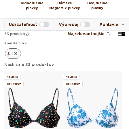
Jednodielne
Dámske
Dvojdielne
plavky
MagicMix plavky
plavky
Udržateľnosť
Výpredaj
Pohlavie
Najrelevantnejšie
33
produkt(y)
Použité filtre:
S
Odstrániť
Filter
Našli sme 33 produktov
Novinka
Novinka
OEKOTEX®
OEKOTEX®