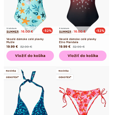
S kódom
S kódom
-52%
-52%
16.00 €
16.00 €
SUMMER
:
SUMMER
:
Veselé dámske celé plavky
Veselé dámske celé plavky
Mušle
Etno Mandala
19.99 €
32.99 €
19.99 €
32.99 €
Pôvodná
Akciová
Pôvodná
Akciová
cena
cena
cena
cena
Vložiť do košíka
Vložiť do košíka
Novinka
Novinka
OEKOTEX®
OEKOTEX®