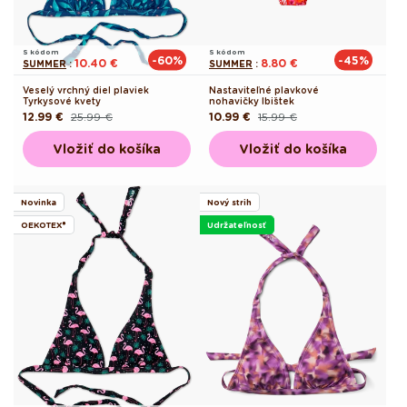
S kódom
S kódom
-60%
-45%
10.40 €
8.80 €
SUMMER
:
SUMMER
:
Veselý vrchný diel plaviek
Nastaviteľné plavkové
Tyrkysové kvety
nohavičky Ibištek
12.99 €
25.99 €
10.99 €
15.99 €
Pôvodná
Akciová
Pôvodná
Akciová
cena
cena
cena
cena
Vložiť do košíka
Vložiť do košíka
Novinka
Nový strih
OEKOTEX®
Udržateľnosť