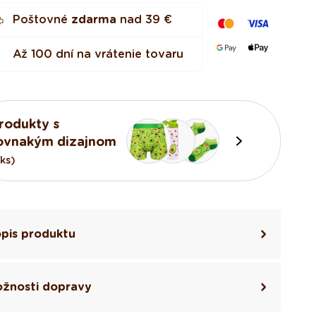
Poštovné
zdarma
nad
39 €
Až 100 dní na vrátenie tovaru
rodukty s
ovnakým dizajnom
7ks)
pis produktu
žnosti dopravy