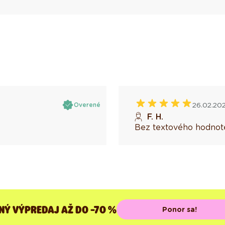
26.02.20
Overené
F. H.
Bez textového hodnote
NÝ VÝPREDAJ AŽ DO -70 %
Ponor sa!