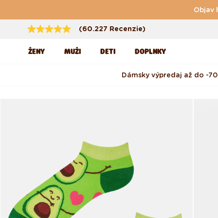
Preskočiť na obsah
Objav 
(60.227 Recenzie)
ŽENY
MUŽI
DETI
DOPLNKY
Dámsky výpredaj až do -70
Preskočiť na informácie
o produkte