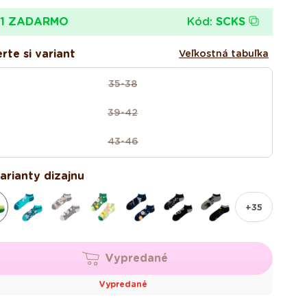
na
na
Kód:
SCKS
+1 ZADARMO
rte si variant
Veľkostná tabuľka
35-38
Variant
vypredaný
39-42
alebo
Variant
nedostupný
vypredaný
43-46
alebo
Variant
nedostupný
vypredaný
alebo
varianty dizajnu
nedostupný
+35
Vypredané
Vypredané