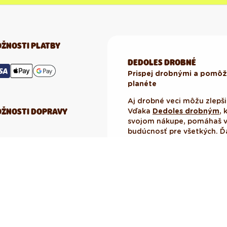
ŽNOSTI PLATBY
DEDOLES DROBNÉ
Prispej drobnými a pomôž 
planéte
Aj drobné veci môžu zlepši
ŽNOSTI DOPRAVY
Vďaka
Dedoles drobným
, 
svojom nákupe, pomáhaš vy
budúcnosť pre všetkých. 
SLEDUJTE NÁS: