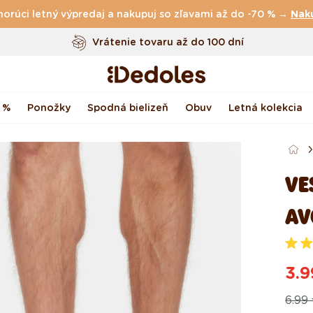
horúci letný výpredaj a nakupuj so zľavami až do -70 % →
Vrátenie tovaru až do 100 dní
Nak
Originálny dizajn navrhnutý u nás
Rýchle odoslanie do <48 hod
 %
Ponožky
Spodná bielizeň
Obuv
Letná kolekcia
VE
AV
O
h
3.9
o
d
Pô
Ak
n
6.99
o
t