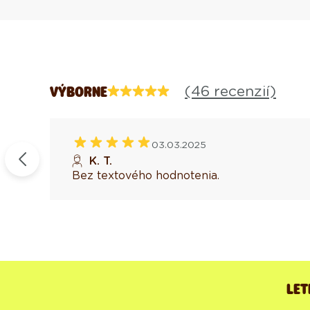
(46 recenzií)
VÝBORNE
03.03.2025
erené
K. T.
Bez textového hodnotenia.
LET