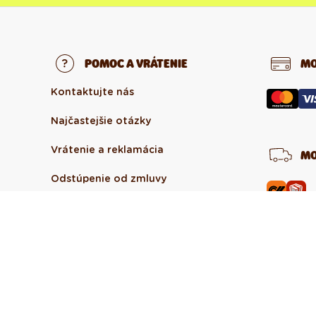
POMOC A VRÁTENIE
MO
Kontaktujte nás
Najčastejšie otázky
Vrátenie a reklamácia
MO
Odstúpenie od zmluvy
O DEDOLESE
O nás
O produktoch