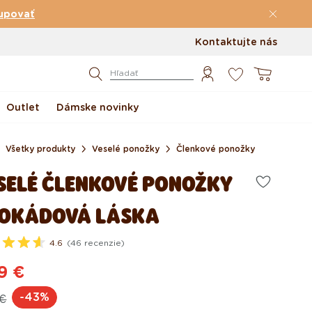
upovať
Kontaktujte nás
0
Košík
Hľadať
Outlet
Dámske novinky
Všetky produkty
Veselé ponožky
Členkové ponožky
SELÉ ČLENKOVÉ PONOŽKY
OKÁDOVÁ LÁSKA
4.6
(46 recenzie)
9 €
vodná
ciová
-43%
 €