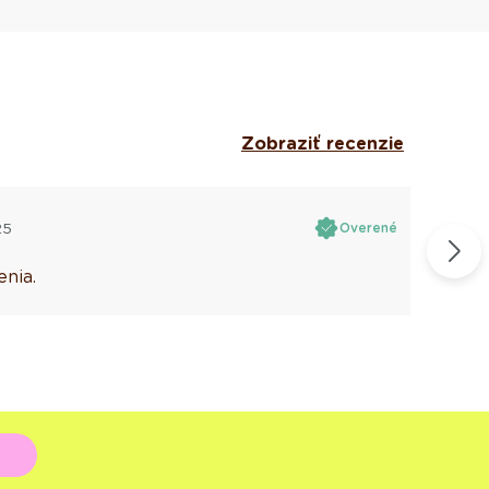
Zobraziť recenzie
25
Overené
nia.
B