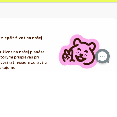
zlepšiť život na našej
ť život na našej planéte.
ktorými prispievaš pri
tvárať lepšiu a zdravšiu
Ďakujeme!