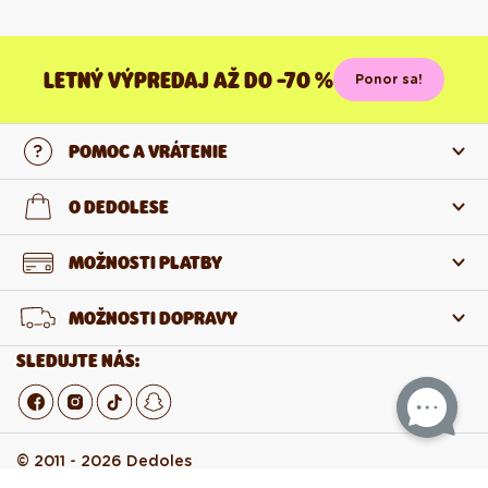
LETNÝ VÝPREDAJ AŽ DO -70 %
Ponor sa!
POMOC A VRÁTENIE
Kontaktujte nás
O DEDOLESE
Najčastejšie otázky
O nás
MOŽNOSTI PLATBY
Vrátenie a reklamácia
O produktoch
MOŽNOSTI DOPRAVY
Odstúpenie od zmluvy
Veľkoobchod
SLEDUJTE NÁS:
Kariéra v Dedoles
© 2011 - 2026 Dedoles
Obchodné podmienky
BOGO akcie
Súbory cookies