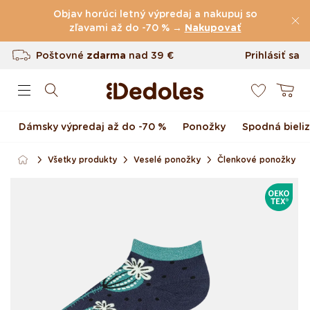
Preskočiť na obsah
Objav horúci letný výpredaj a nakupuj so
zľavami až do -70 % →
(60.231 Recenzie)
Nakupovať
Poštovné
zdarma
nad
39 €
Prihlásiť sa
0
Vrátenie tovaru až do 100 dní
Košík
Originálny dizajn navrhnutý u nás
Dámsky výpredaj až do -70 %
Ponožky
Spodná bieli
Rýchle odoslanie do <48 hod
Všetky produkty
Veselé ponožky
Členkové ponožky
Preskočiť na informácie
OEKOTE
o produkte