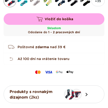
+35
Vložiť do košíka
Skladom
Odoslanie do
1 - 2 pracovných dní
Poštovné
zdarma
nad
39 €
Až 100 dní na vrátenie tovaru
Produkty s rovnakým
dizajnom
(2ks)