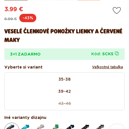
3.99 €
Pôvodná
Akciová
-43%
6.99 €
cena
cena
VESELÉ ČLENKOVÉ PONOŽKY LIENKY A ČERVENÉ
MAKY
Kód:
SCKS
3+1 ZADARMO
Vyberte si variant
Veľkostná tabuľka
size
35-38
39-42
43-46
Variant
vypredaný
alebo
Iné varianty dizajnu
nedostupný