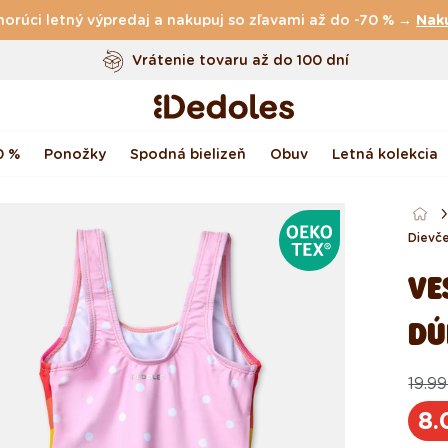
horúci letný výpredaj a nakupuj so zľavami až do -70 % →
Vrátenie tovaru až do 100 dní
Nak
Originálny dizajn navrhnutý u nás
Rýchle odoslanie do <48 hod
0 %
Ponožky
Spodná bielizeň
Obuv
Letná kolekcia
OEKOTEX®
Dievč
VE
DÚ
19.99
Pôv
Akci
cen
cen
8.