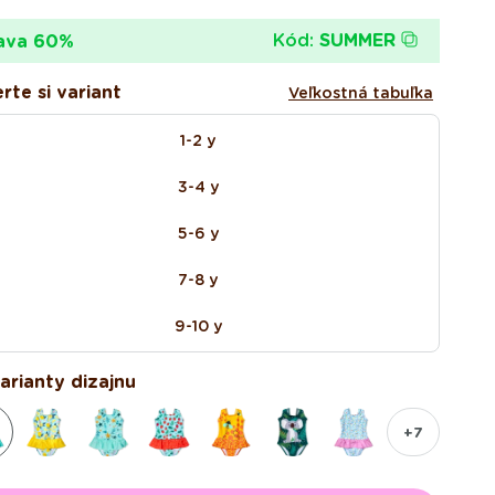
Kód:
SUMMER
ava 60%
rte si variant
Veľkostná tabuľka
1-2 y
3-4 y
5-6 y
7-8 y
9-10 y
varianty dizajnu
+7