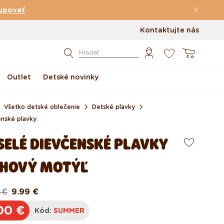
upovať
Kontaktujte nás
0
Košík
Hľadať
Outlet
Detské novinky
Všetko detské oblečenie
Detské plavky
enské plavky
SELÉ DIEVČENSKÉ PLAVKY
HOVÝ MOTÝĽ
 €
9.99 €
odná
ová
a
a
00 €
Kód:
SUMMER