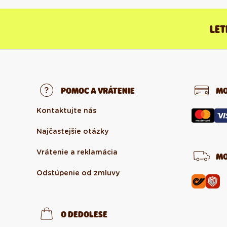
LET
POMOC A VRÁTENIE
MO
Kontaktujte nás
Najčastejšie otázky
Vrátenie a reklamácia
MO
Odstúpenie od zmluvy
O DEDOLESE