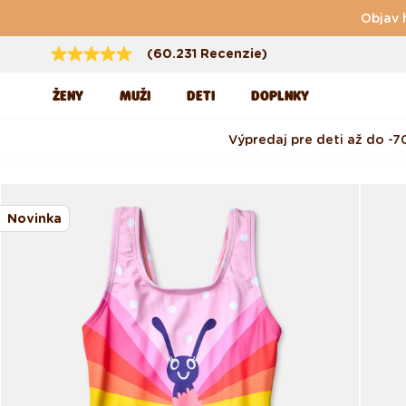
Preskočiť na obsah
Objav 
(60.231 Recenzie)
ŽENY
MUŽI
DETI
DOPLNKY
Výpredaj pre deti až do -7
Preskočiť na informácie
o produkte
Novinka