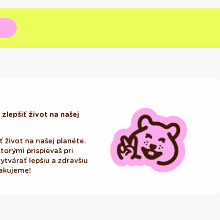
zlepšiť život na našej
ť život na našej planéte.
ktorými prispievaš pri
tvárať lepšiu a zdravšiu
Ďakujeme!