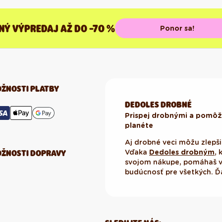
NÝ VÝPREDAJ AŽ DO -70 %
Ponor sa!
ŽNOSTI PLATBY
DEDOLES DROBNÉ
Prispej drobnými a pomôž 
planéte
Aj drobné veci môžu zlepši
ŽNOSTI DOPRAVY
Vďaka
Dedoles drobným
, 
svojom nákupe, pomáhaš vy
budúcnosť pre všetkých. 