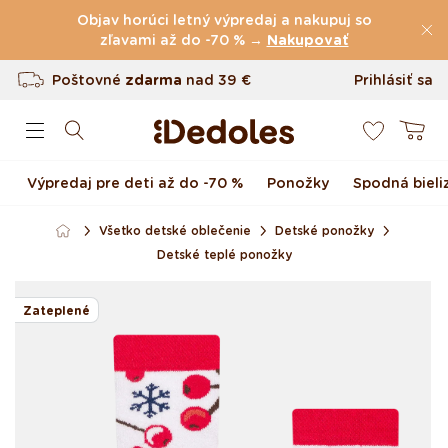
Preskočiť na obsah
Objav horúci letný výpredaj a nakupuj so
zľavami až do -70 % →
(60.231 Recenzie)
Nakupovať
Poštovné
zdarma
nad
39 €
Prihlásiť sa
0
Vrátenie tovaru až do 100 dní
Košík
Originálny dizajn navrhnutý u nás
Výpredaj pre deti až do -70 %
Ponožky
Spodná bieli
Rýchle odoslanie do <48 hod
Všetko detské oblečenie
Detské ponožky
Detské teplé ponožky
Preskočiť na informácie
o produkte
Zateplené