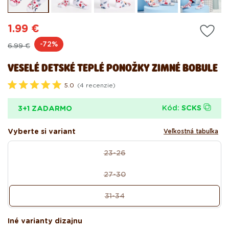
modálnom
mo
okne
ok
1.99 €
Pôvodná
Akciová
-72%
6.99 €
cena
cena
VESELÉ DETSKÉ TEPLÉ PONOŽKY ZIMNÉ BOBULE
5.0
(4 recenzie)
O
h
o
Kód:
SCKS
3+1 ZADARMO
d
n
o
Vyberte si variant
Veľkostná tabuľka
t
e
size
n
23-26
Variant
é
5
vypredaný
.
27-30
alebo
Variant
0
z
nedostupný
vypredaný
5
31-34
alebo
Variant
h
v
nedostupný
vypredaný
i
alebo
Iné varianty dizajnu
e