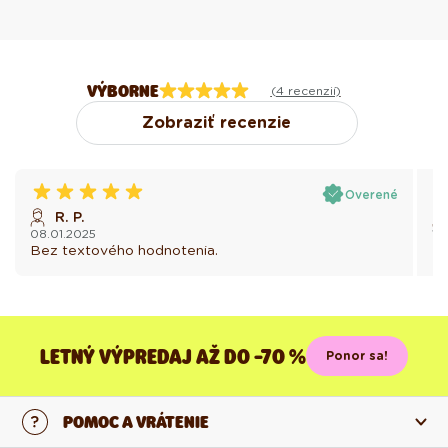
VÝBORNE
(4 recenzií)
Zobraziť recenzie
Overené
R. P.
08.01.2025
11
Bez textového hodnotenia.
Be
LETNÝ VÝPREDAJ AŽ DO -70 %
Ponor sa!
POMOC A VRÁTENIE