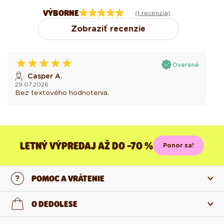
VÝBORNE
(1 recenzia)
Zobraziť recenzie
Overené
Casper A.
29.07.2026
Bez textového hodnotenia.
LETNÝ VÝPREDAJ AŽ DO -70 %
Ponor sa!
POMOC A VRÁTENIE
Kontaktujte nás
O DEDOLESE
Najčastejšie otázky