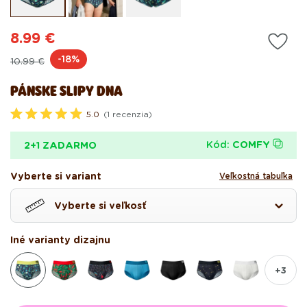
modálnom
mo
okne
ok
8.99 €
Pôvodná
Akciová
-18%
10.99 €
cena
cena
PÁNSKE SLIPY DNA
5.0
(1 recenzia)
O
h
o
Kód:
COMFY
2+1 ZADARMO
d
n
o
Vyberte si variant
Veľkostná tabuľka
t
e
n
Vyberte si veľkosť
é
5
.
Iné varianty dizajnu
0
z
5
h
+3
v
i
e