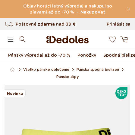
Preskočiť na obsah
Objav horúci letný výpredaj a nakupuj so
zľavami až do -70 % →
(60.231 Recenzie)
Nakupovať
Poštovné
zdarma
nad
39 €
Prihlásiť sa
0
Vrátenie tovaru až do 100 dní
Košík
Originálny dizajn navrhnutý u nás
Pánsky výpredaj až do -70 %
Ponožky
Spodná bieliz
Rýchle odoslanie do <48 hod
Všetko pánske oblečenie
Pánska spodná bielizeň
Pánske slipy
Preskočiť na informácie
OEKOTE
o produkte
Novinka