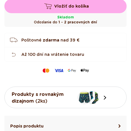
z
d
Vložiť do košíka
i
č
i
Skladom
e
Odoslanie do
1 - 2 pracovných dní
k
Poštovné
zdarma
nad
39 €
Až 100 dní na vrátenie tovaru
Produkty s rovnakým
dizajnom
(2ks)
Popis produktu