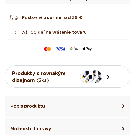
i
č
i
e
Poštovné
zdarma
nad
39 €
k
Až 100 dní na vrátenie tovaru
Produkty s rovnakým
dizajnom
(2ks)
Popis produktu
Možnosti dopravy