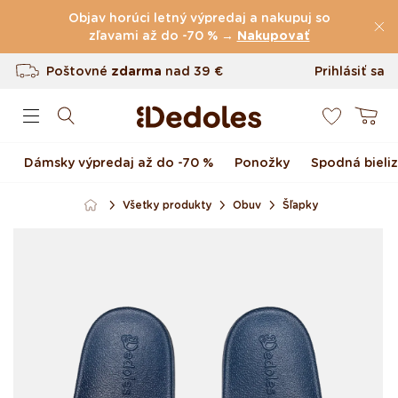
Preskočiť na obsah
Objav horúci letný výpredaj a nakupuj so
zľavami až do -70 % →
(60.199 Recenzie)
Nakupovať
Poštovné
zdarma
nad
39 €
Prihlásiť sa
0
Vrátenie tovaru až do 100 dní
Košík
Originálny dizajn navrhnutý u nás
Dámsky výpredaj až do -70 %
Ponožky
Spodná bieli
Rýchle odoslanie do <48 hod
Všetky produkty
Obuv
Šľapky
Preskočiť na informácie
o produkte