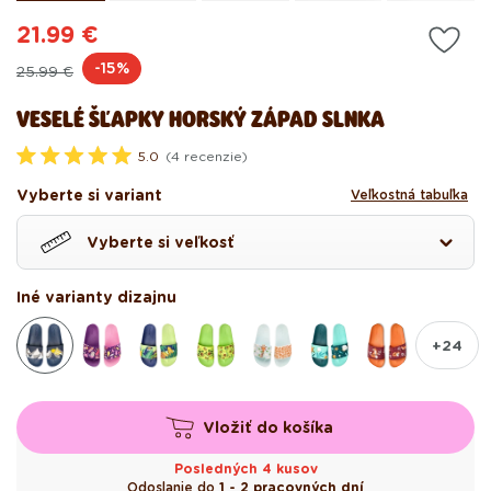
21.99 €
Pôvodná
Akciová
-15%
25.99 €
cena
cena
VESELÉ ŠĽAPKY HORSKÝ ZÁPAD SLNKA
5.0
(4 recenzie)
O
h
Vyberte si variant
Veľkostná tabuľka
o
d
n
Vyberte si veľkosť
o
t
e
n
Iné varianty dizajnu
é
5
.
+24
0
z
5
h
v
Vložiť do košíka
i
e
z
Posledných 4 kusov
d
Odoslanie do
1 - 2 pracovných dní