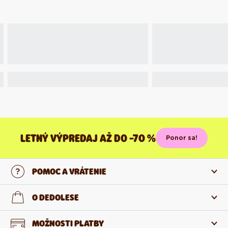
LETNÝ VÝPREDAJ AŽ DO -70 %
Ponor sa!
POMOC A VRÁTENIE
Kontaktujte nás
O DEDOLESE
Najčastejšie otázky
O nás
MOŽNOSTI PLATBY