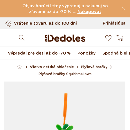
(60.199 Recenzie)
Preskočiť na obsah
Objav horúci letný výpredaj a nakupuj so
Poštovné
zľavami až do -70 % →
zdarma
nad
39 €
Nakupovať
Vrátenie tovaru až do 100 dní
Prihlásiť sa
0
Originálny dizajn navrhnutý u nás
Košík
Rýchle odoslanie do <48 hod
Výpredaj pre deti až do -70 %
Ponožky
Spodná bieli
Všetko detské oblečenie
Plyšové hračky
Plyšové hračky Squishmallows
Preskočiť na informácie
o produkte