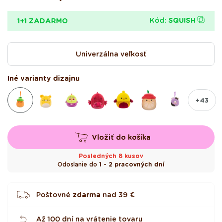
Kód:
SQUISH
1+1 ZADARMO
size
Univerzálna veľkosť
Iné varianty dizajnu
+43
Vložiť do košíka
Posledných 8 kusov
Odoslanie do
1 - 2 pracovných dní
Poštovné
zdarma
nad
39 €
Až 100 dní na vrátenie tovaru