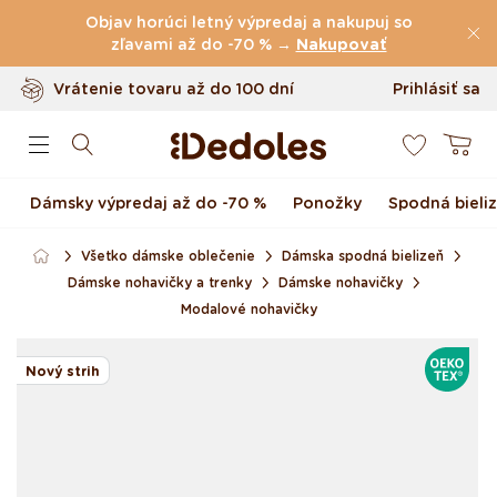
(60.231 Recenzie)
Preskočiť na obsah
Objav horúci letný výpredaj a nakupuj so
Poštovné
zľavami až do -70 % →
zdarma
nad
39 €
Nakupovať
Vrátenie tovaru až do 100 dní
Prihlásiť sa
0
Originálny dizajn navrhnutý u nás
Košík
Rýchle odoslanie do <48 hod
Dámsky výpredaj až do -70 %
Ponožky
Spodná bieli
Všetko dámske oblečenie
Dámska spodná bielizeň
Dámske nohavičky a trenky
Dámske nohavičky
Modalové nohavičky
Preskočiť na informácie
OEKOTE
o produkte
Nový strih