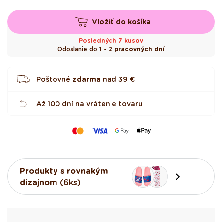
e
z
d
Vložiť do košíka
i
č
i
Posledných 7 kusov
e
Odoslanie do
1 - 2 pracovných dní
k
Poštovné
zdarma
nad
39 €
Až 100 dní na vrátenie tovaru
Produkty s rovnakým
dizajnom
(6ks)