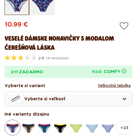
1
2
v
v
modálnom
mo
okne
ok
Pôvodná
10.99 €
cena
VESELÉ DÁMSKE NOHAVIČKY S MODALOM
ČEREŠŇOVÁ LÁSKA
2.8
(4 recenzie)
O
h
o
Kód:
COMFY
2+1 ZADARMO
d
n
o
Vyberte si variant
Veľkostná tabuľka
t
e
n
Vyberte si veľkosť
é
2
.
Iné varianty dizajnu
8
z
5
h
+23
v
i